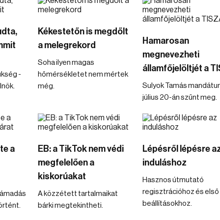
udta,
Kékestetőn is megdőlt
Hamarosan
mmit
a melegrekord
megnevezheti
Soha ilyen magas
államfőjelöltjét a 
ükség -
hőmérsékletet nem mértek
Sulyok Tamás mandát
lnök.
még.
július 20-án szűnt meg.
te a
EB: a TikTok nem védi
Lépésről lépésre a
megfelelően a
induláshoz
kiskorúakat
Hasznos útmutató
regisztrációhoz és első
 támadás
A közzétett tartalmaikat
beállításokhoz.
örtént.
bárki megtekintheti.