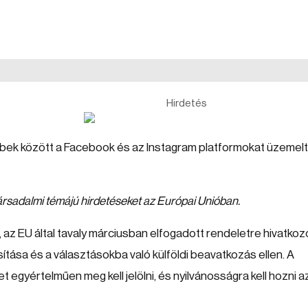
Hirdetés
öbbek között a Facebook és az Instagram platformokat üzemelte
s társadalmi témájú hirdetéseket az Európai Unióban.
, az EU által tavaly márciusban elfogadott rendeletre hivatkozo
ítása és a választásokba való külföldi beavatkozás ellen. A
ket egyértelműen meg kell jelölni, és nyilvánosságra kell hozni 