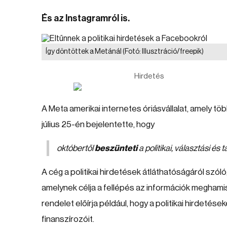
És az Instagramról is.
Így döntöttek a Metánál
(Fotó: Illusztráció/freepik)
Hirdetés
A Meta amerikai internetes óriásvállalat, amely t
július 25-én bejelentette, hogy
októbertől
beszünteti
a politikai, választási é
A cég a politikai hirdetések átláthatóságáról szóló
amelynek célja a fellépés az információk meghamis
rendelet előírja például, hogy a politikai hirdetése
finanszírozóit.