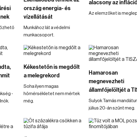
alacsony az infláci
rési
ország energia- és
Az elemzőket is meglep
znek
vízellátását
lőzhető
Munkához lát a védelmi
munkacsoport.
udta,
Kékestetőn is megdőlt
Hamarosan
mmit
a melegrekord
megnevezheti
Soha ilyen magas
államfőjelöltjét a 
ükség -
hőmérsékletet nem mértek
Sulyok Tamás mandát
lnök.
még.
július 20-án szűnt meg.