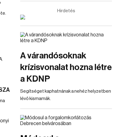
ó
Hirdetés
te.
A várandósoknak
krízisvonalat hozna létre
a KDNP
TISZA
Segítséget kaphatnának a nehéz helyzetben
lévő kismamák.
uma