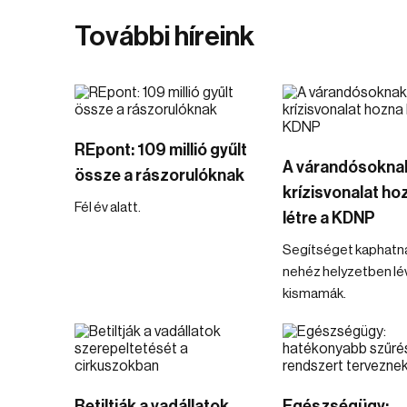
További híreink
REpont: 109 millió gyűlt
A várandósokna
össze a rászorulóknak
krízisvonalat ho
Fél év alatt.
létre a KDNP
Segítséget kaphatn
nehéz helyzetben lé
kismamák.
Betiltják a vadállatok
Egészségügy: