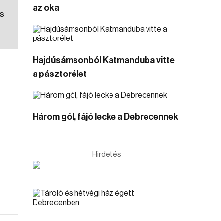
az oka
ós
Hajdúsámsonból Katmanduba vitte
a pásztorélet
Három gól, fájó lecke a Debrecennek
Hirdetés