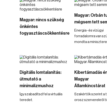
Magyar: Orbán t
Magyar: nincs szükség
mégsem tett se
önkéntes
Energia- és vízügyi
fogyasztáscsökkentésre
forradalomra van sz
mondta a minisztere
Digitális lomtalanítás:
Kibertámadás ér
útmutató a
Magyar
minimalizmushoz
Államkincstárat
Így szabadítsd fel a virtuális
Szakértők szerint a
teredet.
orosz szerverekről t