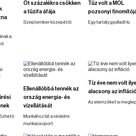
Öt százalékra csökken
Tűz volt a MOL
k
a tűzifa áfája
pozsonyi finomító
zna
Szeptember közepétől.
Egy tartály gyulladt ki.
ának a
vő
Tíz éve nem volt ily
Ellenállóbbá tennék az
alacsony az infláci
rési
ország energia- és
Az elemzőket is meglep
znek
vízellátását
lőzhető
Munkához lát a védelmi
munkacsoport.