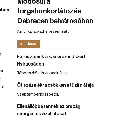
Módosul a
jában
forgalomkorlátozás
Debrecen belvárosában
A munkanap-áthelyezés miatt.
Gazdaság
Fejlesztenék a kamerarendszert
Nyíracsádon
en
Több eszközt is vásárolnának.
ó
Öt százalékra csökken a tűzifa áfája
te.
Szeptember közepétől.
Ellenállóbbá tennék az ország
energia- és vízellátását