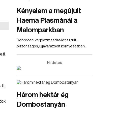
Kényelem a megújult
Haema Plasmánál a
Malomparkban
Debreceni vérplazmaadás letisztult,
biztonságos, újjávarázsolt környezetben.
ti,
Hirdetés
tt,
Három hektár ég
azok
Dombostanyán