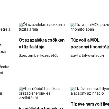
Öt százalékra csökken
Tűz volt a MOL
k
a tűzifa áfája
pozsonyi finomító
zna
Szeptember közepétől.
Egy tartály gyulladt ki.
ának a
vő
Tíz éve nem volt ily
Ellenállóbbá tennék az