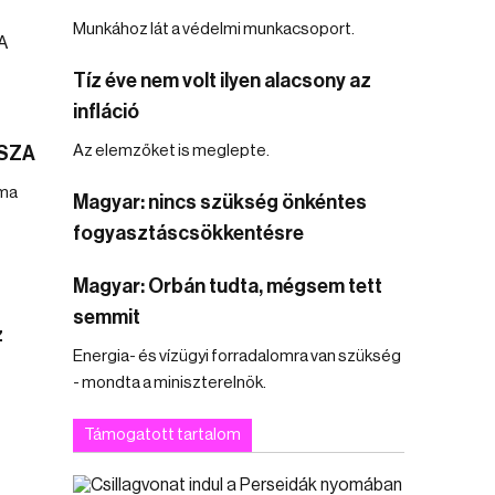
Munkához lát a védelmi munkacsoport.
Tíz éve nem volt ilyen alacsony az
infláció
Az elemzőket is meglepte.
TISZA
uma
Magyar: nincs szükség önkéntes
fogyasztáscsökkentésre
Magyar: Orbán tudta, mégsem tett
semmit
z
Energia- és vízügyi forradalomra van szükség
- mondta a miniszterelnök.
Támogatott tartalom