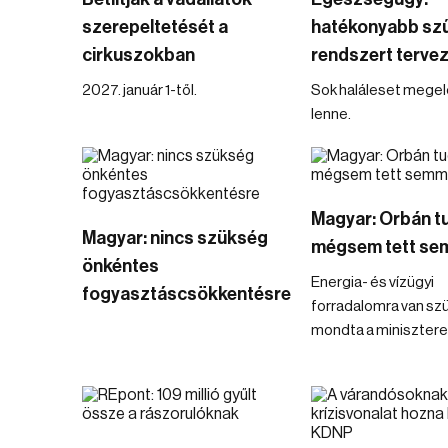
szerepeltetését a
hatékonyabb szű
cirkuszokban
rendszert terve
2027. január 1-től.
Sok haláleset mege
lenne.
Magyar: Orbán t
Magyar: nincs szükség
mégsem tett se
önkéntes
Energia- és vízügyi
fogyasztáscsökkentésre
forradalomra van sz
mondta a minisztere