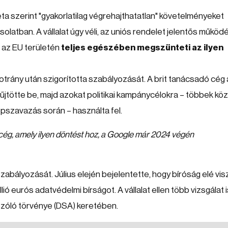
a szerint "gyakorlatilag végrehajthatatlan" követelményeket
olatban. A vállalat úgy véli, az uniós rendelet jelentős működé
t az EU területén
teljes egészében megszünteti az ilyen
trány után szigorította szabályozását. A brit tanácsadó cég 
jtötte be, majd azokat politikai kampánycélokra – többek köz
pszavazás során – használta fel.
 cég, amely ilyen döntést hoz, a Google már 2024 végén
zabályozását. Július elején bejelentette, hogy bíróság elé visz
lió eurós adatvédelmi bírságot. A vállalat ellen több vizsgálat 
 szóló törvénye (DSA) keretében.