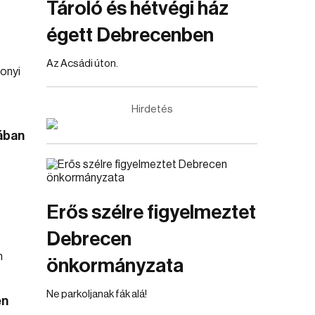
Tároló és hétvégi ház
égett Debrecenben
Az Acsádi úton.
Hirdetés
jában
Erős szélre figyelmeztet
Debrecen
önkormányzata
Ne parkoljanak fák alá!
en