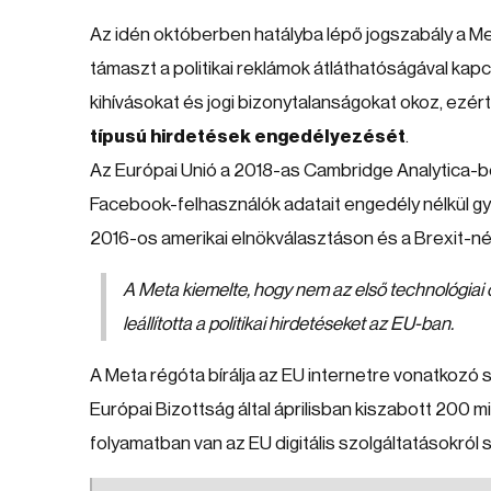
Az idén októberben hatályba lépő jogszabály a Met
támaszt a politikai reklámok átláthatóságával kapcs
kihívásokat és jogi bizonytalanságokat okoz, ezér
típusú hirdetések engedélyezését
.
Az Európai Unió a 2018-as Cambridge Analytica-bo
Facebook-felhasználók adatait engedély nélkül gyű
2016-os amerikai elnökválasztáson és a Brexit-né
A Meta kiemelte, hogy nem az első technológiai
leállította a politikai hirdetéseket az EU-ban.
A Meta régóta bírálja az EU internetre vonatkozó s
Európai Bizottság által áprilisban kiszabott 200 mil
folyamatban van az EU digitális szolgáltatásokról