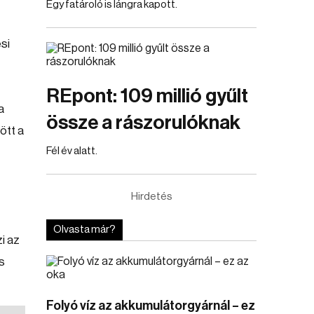
Egy fatároló is lángra kapott.
si
REpont: 109 millió gyűlt
a
össze a rászorulóknak
ött a
Fél év alatt.
Hirdetés
Olvasta már?
i az
is
Folyó víz az akkumulátorgyárnál – ez