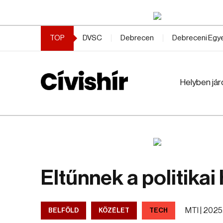
TOP
DVSC
Debrecen
Debreceni Eg
Helyben jár
Eltűnnek a politika
MTI |
2025. 
BELFÖLD
KÖZÉLET
TECH