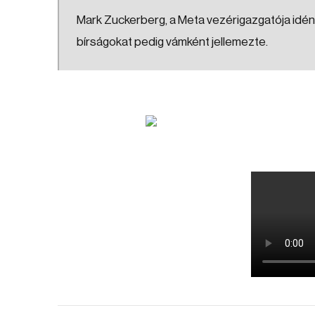
Mark Zuckerberg, a Meta vezérigazgatója idén 
bírságokat pedig vámként jellemezte.