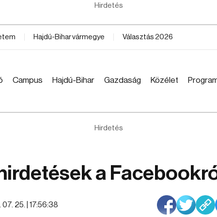
Hirdetés
yetem
Hajdú-Bihar vármegye
Választás 2026
ó
Campus
Hajdú-Bihar
Gazdaság
Közélet
Progra
Hirdetés
i hirdetések a Facebookró
07. 25. | 17:56:38