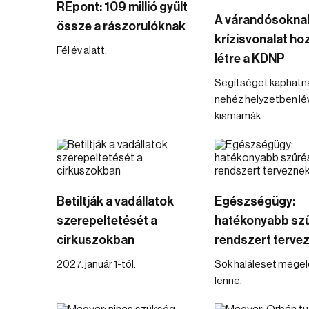
REpont: 109 millió gyűlt
A várandósokna
össze a rászorulóknak
krízisvonalat ho
Fél év alatt.
létre a KDNP
Segítséget kaphatn
nehéz helyzetben lé
kismamák.
Betiltják a vadállatok
Egészségügy:
szerepeltetését a
hatékonyabb szű
cirkuszokban
rendszert terve
2027. január 1-től.
Sok haláleset mege
lenne.