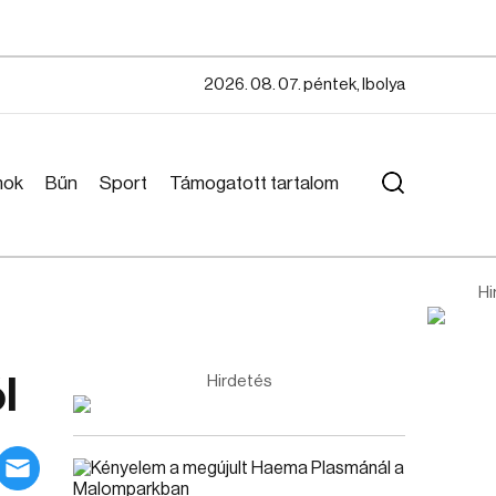
2026. 08. 07. péntek, Ibolya
mok
Bűn
Sport
Támogatott tartalom
Hi
l
Hirdetés