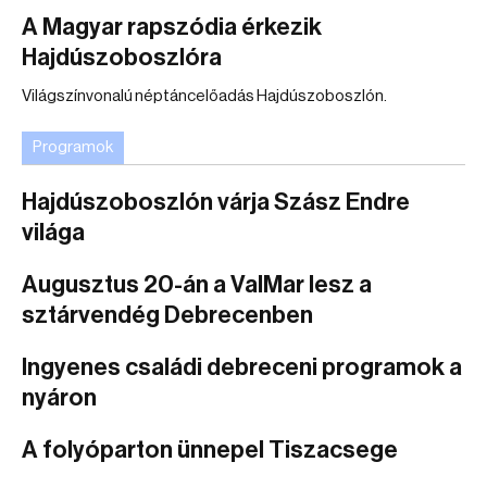
A Magyar rapszódia érkezik
Hajdúszoboszlóra
Világszínvonalú néptáncelőadás Hajdúszoboszlón.
Programok
Hajdúszoboszlón várja Szász Endre
világa
Augusztus 20-án a ValMar lesz a
sztárvendég Debrecenben
Ingyenes családi debreceni programok a
nyáron
A folyóparton ünnepel Tiszacsege