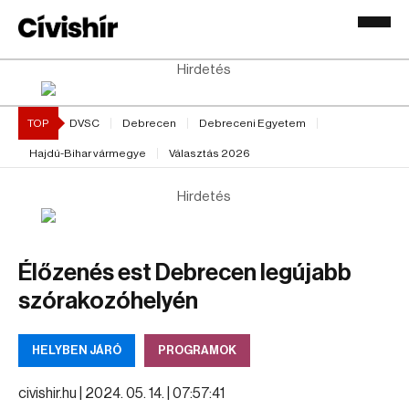
Hirdetés
TOP
DVSC
Debrecen
Debreceni Egyetem
Hajdú-Bihar vármegye
Választás 2026
Hirdetés
Élőzenés est Debrecen legújabb
szórakozóhelyén
HELYBEN JÁRÓ
PROGRAMOK
civishir.hu |
2024. 05. 14. | 07:57:41