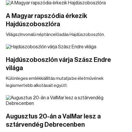
A Magyar rapszódia érkezik
Hajdúszoboszlóra
Világszínvonalú néptáncelőadás Hajdúszoboszlón.
Hajdúszoboszlón várja Szász Endre
világa
Különleges emlékkiállítás mutatja be életművének
legismertebb alkotásait együtt.
Augusztus 20-án a ValMar lesz a
sztárvendég Debrecenben