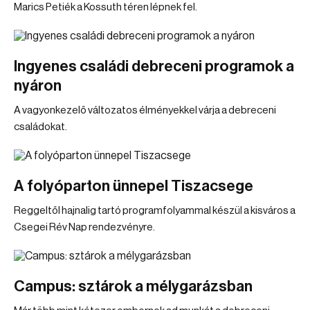
Marics Petiék a Kossuth téren lépnek fel.
Ingyenes családi debreceni programok a
nyáron
A vagyonkezelő változatos élményekkel várja a debreceni
családokat.
A folyóparton ünnepel Tiszacsege
Reggeltől hajnalig tartó programfolyammal készül a kisváros a
Csegei Rév Nap rendezvényre.
Campus: sztárok a mélygarázsban