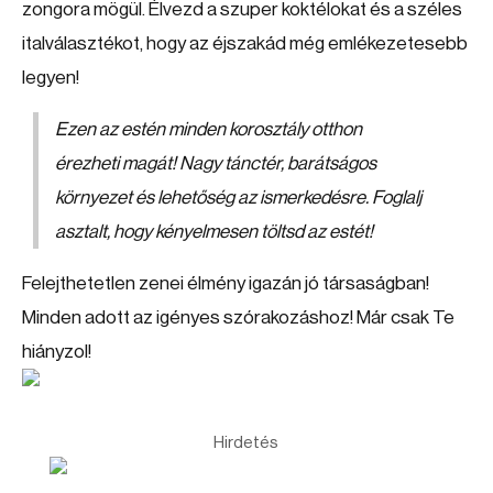
zongora mögül. Élvezd a szuper koktélokat és a széles
italválasztékot, hogy az éjszakád még emlékezetesebb
legyen!
Ezen az estén minden korosztály otthon
érezheti magát! Nagy tánctér, barátságos
környezet és lehetőség az ismerkedésre. Foglalj
asztalt, hogy kényelmesen töltsd az estét!
Felejthetetlen zenei élmény igazán jó társaságban!
Minden adott az igényes szórakozáshoz! Már csak Te
hiányzol!
Hirdetés