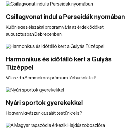
Csillagvonat indul a Perseidák nyomában
Különleges éjszakai program várja az érdeklődőket
augusztusban Debrecenben.
Harmonikus és időtálló kert a Gulyás
Tüzéppel
Válaszd a Semmelrock prémium térburkolatait!
Nyári sportok gyerekekkel
Hogyan vigyázzunk a saját testünkre is?