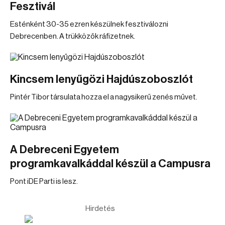
Fesztivál
Esténként 30-35 ezren készülnek fesztiválozni
Debrecenben. A trükközők ráfizetnek.
Kincsem lenyűgözi Hajdúszoboszlót
Pintér Tibor társulata hozza el a nagysikerű zenés művet.
A Debreceni Egyetem
programkavalkáddal készül a Campusra
Pont iDE Parti is lesz.
Hirdetés