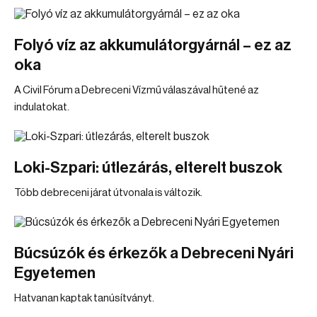
Folyó víz az akkumulátorgyárnál – ez az
oka
A Civil Fórum a Debreceni Vízmű válaszával hűtené az
indulatokat.
Loki-Szpari: útlezárás, elterelt buszok
Több debreceni járat útvonala is változik.
Búcsúzók és érkezők a Debreceni Nyári
Egyetemen
Hatvanan kaptak tanúsítványt.