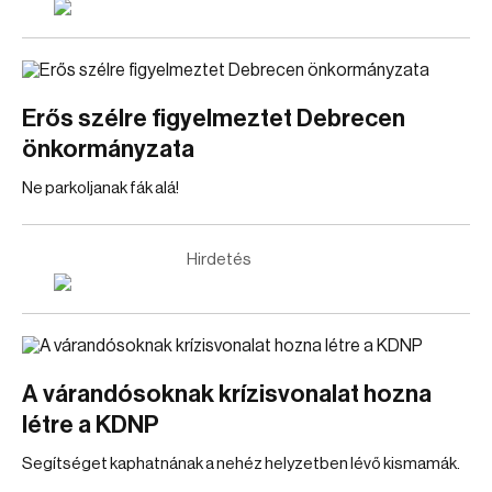
Erős szélre figyelmeztet Debrecen
önkormányzata
Ne parkoljanak fák alá!
Hirdetés
A várandósoknak krízisvonalat hozna
létre a KDNP
Segítséget kaphatnának a nehéz helyzetben lévő kismamák.