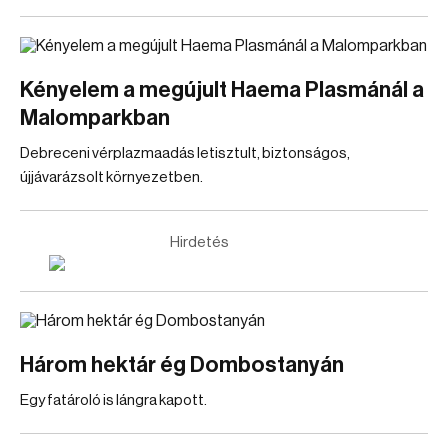
Kényelem a megújult Haema Plasmánál a
Malomparkban
Debreceni vérplazmaadás letisztult, biztonságos,
újjávarázsolt környezetben.
Hirdetés
Három hektár ég Dombostanyán
Egy fatároló is lángra kapott.