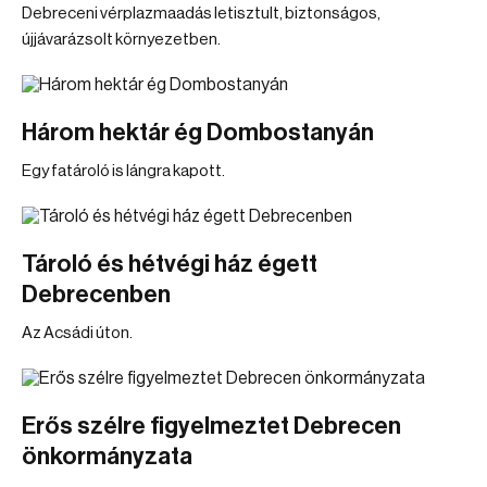
Debreceni vérplazmaadás letisztult, biztonságos,
újjávarázsolt környezetben.
Három hektár ég Dombostanyán
Egy fatároló is lángra kapott.
Tároló és hétvégi ház égett
Debrecenben
Az Acsádi úton.
Erős szélre figyelmeztet Debrecen
önkormányzata