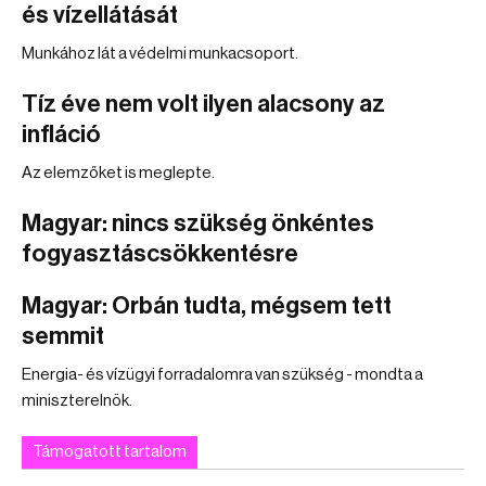
és vízellátását
Munkához lát a védelmi munkacsoport.
Tíz éve nem volt ilyen alacsony az
infláció
Az elemzőket is meglepte.
Magyar: nincs szükség önkéntes
fogyasztáscsökkentésre
Magyar: Orbán tudta, mégsem tett
semmit
Energia- és vízügyi forradalomra van szükség - mondta a
miniszterelnök.
Támogatott tartalom