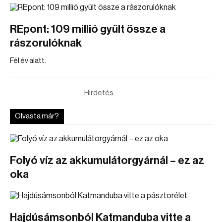
REpont: 109 millió gyűlt össze a
rászorulóknak
Fél év alatt.
Hirdetés
Olvasta már?
Folyó víz az akkumulátorgyárnál – ez az
oka
Hajdúsámsonból Katmanduba vitte a