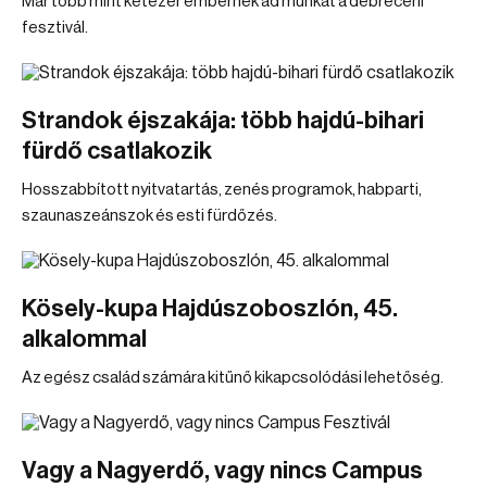
Már több mint kétezer embernek ad munkát a debreceni
fesztivál.
Strandok éjszakája: több hajdú-bihari
fürdő csatlakozik
Hosszabbított nyitvatartás, zenés programok, habparti,
szaunaszeánszok és esti fürdőzés.
Kösely-kupa Hajdúszoboszlón, 45.
alkalommal
Az egész család számára kitűnő kikapcsolódási lehetőség.
Vagy a Nagyerdő, vagy nincs Campus