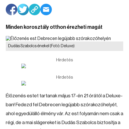
Minden korosztály otthon érezheti magát
Dudás Szabolcs énekel
(Fotó: Deluxe)
Hirdetés
Hirdetés
Élőzenés estet tartanak május 17-én 21 órától a Deluxe-
ban! Fedezd fel Debrecen legújabb szórakozóhelyét,
ahol egyedülálló élmény vár. Az est folyamán nem csak a
régi, de a mai slágereket is Dudás Szabolcs biztosítja a