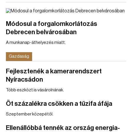
Módosul a forgalomkorlátozás
Debrecen belvárosában
A munkanap-áthelyezés miatt.
Gazdaság
Fejlesztenék a kamerarendszert
Nyíracsádon
Több eszközt is vásárolnának.
Öt százalékra csökken a tűzifa áfája
Szeptember közepétől.
Ellenállóbbá tennék az ország energia-