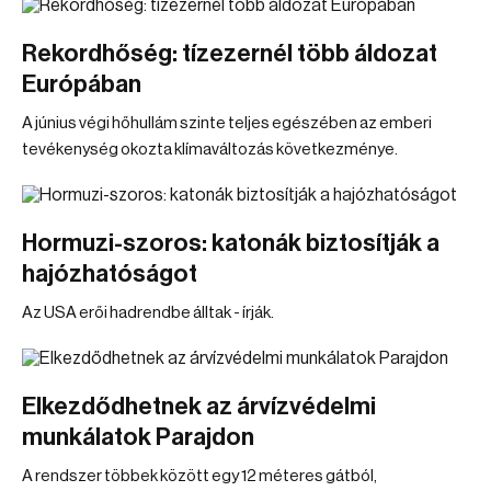
Rekordhőség: tízezernél több áldozat
Európában
A június végi hőhullám szinte teljes egészében az emberi
tevékenység okozta klímaváltozás következménye.
Hormuzi-szoros: katonák biztosítják a
hajózhatóságot
Az USA erői hadrendbe álltak - írják.
Elkezdődhetnek az árvízvédelmi
munkálatok Parajdon
A rendszer többek között egy 12 méteres gátból,