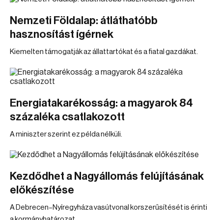
Nemzeti Földalap: átláthatóbb
hasznosítást ígérnek
Kiemelten támogatják az állattartókat és a fiatal gazdákat.
Energiatakarékosság: a magyarok 84
százaléka csatlakozott
A miniszter szerint ez példa nélküli.
Kezdődhet a Nagyállomás felújításának
előkészítése
A Debrecen–Nyíregyháza vasútvonal korszerűsítését is érinti
a kormányhatározat.