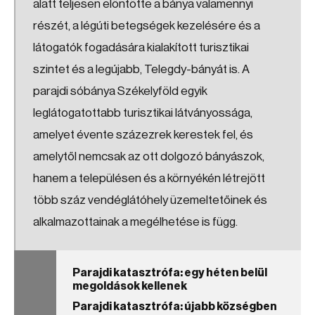
alatt teljesen elöntötte a bánya valamennyi
részét, a légúti betegségek kezelésére és a
látogatók fogadására kialakított turisztikai
szintet és a legújabb, Telegdy-bányát is. A
parajdi sóbánya Székelyföld egyik
leglátogatottabb turisztikai látványossága,
amelyet évente százezrek kerestek fel, és
amelytől nemcsak az ott dolgozó bányászok,
hanem a településen és a környékén létrejött
több száz vendéglátóhely üzemeltetőinek és
alkalmazottainak a megélhetése is függ.
Parajdi katasztrófa: egy héten belül
megoldások kellenek
Parajdi katasztrófa: újabb községben