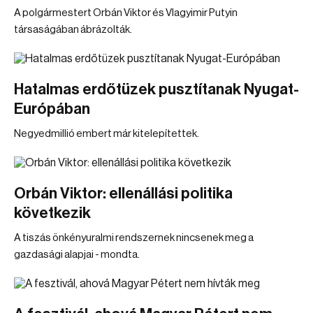
A polgármestert Orbán Viktor és Vlagyimir Putyin
társaságában ábrázolták.
Hatalmas erdőtüzek pusztítanak Nyugat-
Európában
Negyedmillió embert már kitelepítettek.
Orbán Viktor: ellenállási politika
következik
A tiszás önkényuralmi rendszernek nincsenek meg a
gazdasági alapjai - mondta.