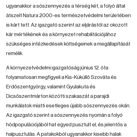
ugyanakkor a sószennyezés a térség két, a folyó által
átszelt Natura 2000-es természetvédelmi területében
is kárt tett. Az igazgató szerint az eljárástól az okozott
kár mértékének és a környezet rehabilitációjához
szükséges intézkedések költségeinek a megállapítását
remélik.
A környezetvédelmi igazgatóság június 12. óta
folyamatosan megfigyeli a Kis-Küküllő Szováta és
Erdőszentgyörgy, valamint Gyulakuta és
Dicsőszentmárton közötti szakaszát a parajdi
munkálatok miatti esetleges újabb sószennyezés okán.
Az igazgató szerint a sószennyezés nyomán a folyó
hódpopulációjából hat egyed pusztult el, és jelentős a
halpusztulás. A patakokból ugyanakkor kisebb halak