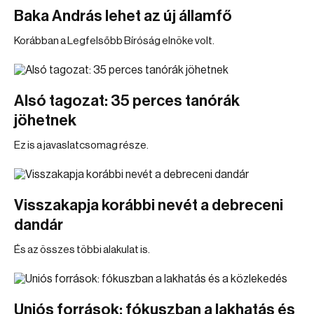
Baka András lehet az új államfő
Korábban a Legfelsőbb Bíróság elnöke volt.
Alsó tagozat: 35 perces tanórák
jöhetnek
Ez is a javaslatcsomag része.
Visszakapja korábbi nevét a debreceni
dandár
És az összes többi alakulat is.
Uniós források: fókuszban a lakhatás és