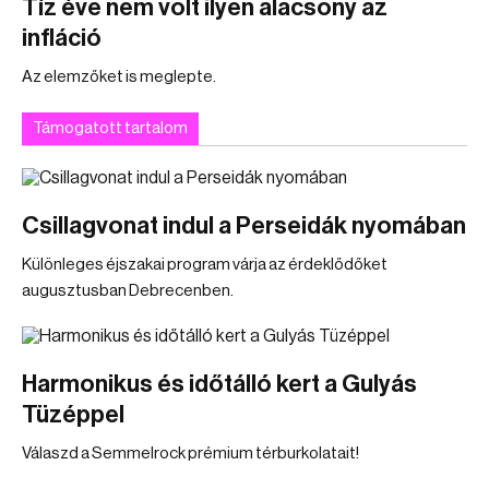
Tíz éve nem volt ilyen alacsony az
infláció
Az elemzőket is meglepte.
Támogatott tartalom
Csillagvonat indul a Perseidák nyomában
Különleges éjszakai program várja az érdeklődőket
augusztusban Debrecenben.
Harmonikus és időtálló kert a Gulyás
Tüzéppel
Válaszd a Semmelrock prémium térburkolatait!