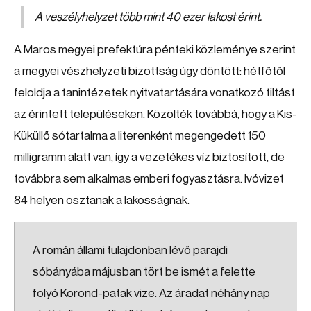
A veszélyhelyzet több mint 40 ezer lakost érint.
A Maros megyei prefektúra pénteki közleménye szerint
a megyei vészhelyzeti bizottság úgy döntött: hétfőtől
feloldja a tanintézetek nyitvatartására vonatkozó tiltást
az érintett településeken. Közölték továbbá, hogy a Kis-
Küküllő sótartalma a literenként megengedett 150
milligramm alatt van, így a vezetékes víz biztosított, de
továbbra sem alkalmas emberi fogyasztásra. Ivóvizet
84 helyen osztanak a lakosságnak.
A román állami tulajdonban lévő parajdi
sóbányába májusban tört be ismét a felette
folyó Korond-patak vize. Az áradat néhány nap