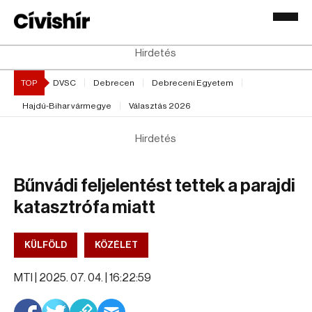
Hirdetés
TOP
DVSC
Debrecen
Debreceni Egyetem
Hajdú-Bihar vármegye
Választás 2026
Hirdetés
Bűnvádi feljelentést tettek a parajdi
katasztrófa miatt
KÜLFÖLD
KÖZÉLET
MTI |
2025. 07. 04. | 16:22:59