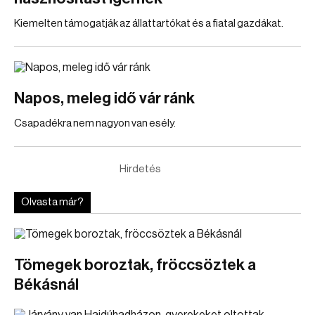
Kiemelten támogatják az állattartókat és a fiatal gazdákat.
Napos, meleg idő vár ránk
Csapadékra nem nagyon van esély.
Hirdetés
Olvasta már?
Tömegek boroztak, fröccsöztek a
Békásnál