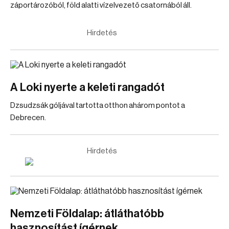
záportározóból, föld alatti vízelvezető csatornából áll.
Hirdetés
A Loki nyerte a keleti rangadót
Dzsudzsák góljával tartotta otthon ahárom pontot a
Debrecen.
Hirdetés
Nemzeti Földalap: átláthatóbb
hasznosítást ígérnek