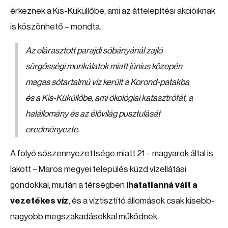
érkeznek a Kis-Küküllőbe, ami az áttelepítési akcióiknak
is köszönhető – mondta.
Az elárasztott parajdi sóbányánál zajló
sürgősségi munkálatok miatt június közepén
magas sótartalmú víz került a Korond-patakba
és a Kis-Küküllőbe, ami ökológiai katasztrófát, a
halállomány és az élővilág pusztulását
eredményezte.
A folyó sószennyezettsége miatt 21 – magyarok által is
lakott – Maros megyei település küzd vízellátási
gondokkal, miután a térségben
ihatatlanná vált a
vezetékes víz
, és a víztisztító állomások csak kisebb-
nagyobb megszakadásokkal működnek.