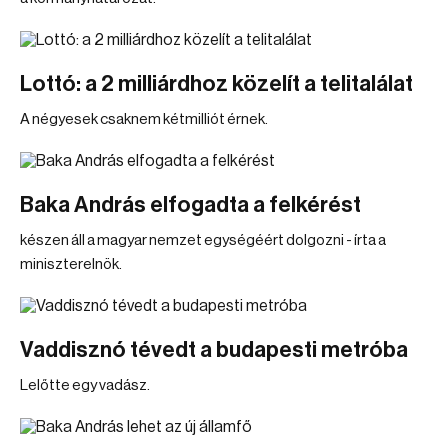
Lottó: a 2 milliárdhoz közelít a telitalálat
A négyesek csaknem kétmilliót érnek.
Baka András elfogadta a felkérést
készen áll a magyar nemzet egységéért dolgozni - írta a
miniszterelnök.
Vaddisznó tévedt a budapesti metróba
Lelőtte egy vadász.