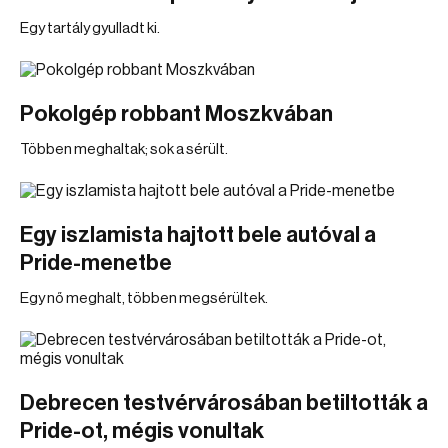
Egy tartály gyulladt ki.
Pokolgép robbant Moszkvában
Többen meghaltak; sok a sérült.
Egy iszlamista hajtott bele autóval a
Pride-menetbe
Egy nő meghalt, többen megsérültek.
Debrecen testvérvárosában betiltották a
Pride-ot, mégis vonultak