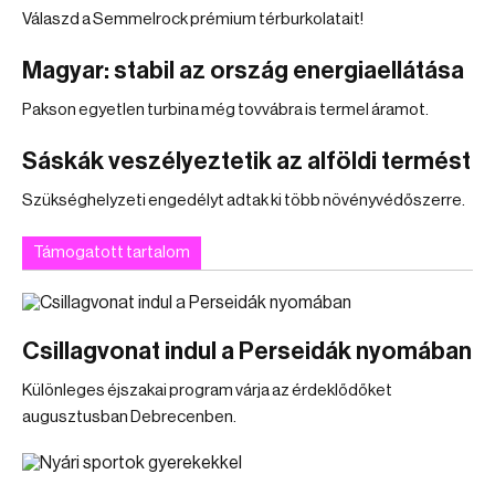
Válaszd a Semmelrock prémium térburkolatait!
Magyar: stabil az ország energiaellátása
Pakson egyetlen turbina még tovvábra is termel áramot.
Sáskák veszélyeztetik az alföldi termést
Szükséghelyzeti engedélyt adtak ki több növényvédőszerre.
Támogatott tartalom
Csillagvonat indul a Perseidák nyomában
Különleges éjszakai program várja az érdeklődőket
augusztusban Debrecenben.