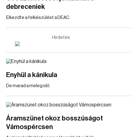
debreceniek
Elkezdte a felkészülést a DEAC.
Hirdetés
Enyhül a kánikula
De marad a meleg idő.
Áramszünet okoz bosszúságot
Vámospércsen