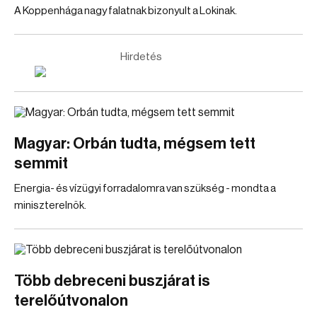
A Koppenhága nagy falatnak bizonyult a Lokinak.
Hirdetés
Magyar: Orbán tudta, mégsem tett
semmit
Energia- és vízügyi forradalomra van szükség - mondta a
miniszterelnök.
Több debreceni buszjárat is
terelőútvonalon