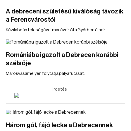
A debreceni születésű kiválóság távozik
a Ferencvárostól
Kézilabdás feleségével már évek óta Győrben élnek.
Romániába igazolt a Debrecen korábbi
szélsője
Marosvásárhelyen folytatja pályafutását.
Hirdetés
Három gól, fájó lecke a Debrecennek