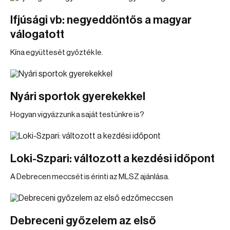
Ifjúsági vb: negyeddöntős a magyar
válogatott
Kína együttesét győzték le.
Nyári sportok gyerekekkel
Hogyan vigyázzunk a saját testünkre is?
Loki-Szpari: változott a kezdési időpont
A Debrecen meccsét is érinti az MLSZ ajánlása.
Debreceni győzelem az első