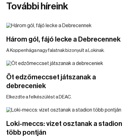
További híreink
Három gól, fájó lecke a Debrecennek
A Koppenhága nagy falatnak bizonyult a Lokinak.
Öt edzőmeccset játszanak a
debreceniek
Elkezdte a felkészülést a DEAC.
Loki-meccs: vizet osztanak a stadion
több pontján