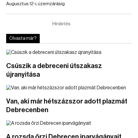
Augusztus 12-i, üzemzárásig.
Hirdetés
Olvasta már?
Csúszik a debreceni útszakasz
újranyitása
Van, aki már hétszázszor adott plazmát
Debrecenben
A rozsda őrzi Debrecen iparvágányait