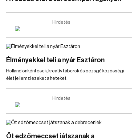
Hirdetés
Élményekkel teli a nyár Esztáron
Holland önkéntesek, kreatív táborok és pezsgő közösségi
élet jellemzi ezeket a heteket.
Hirdetés
Öt edzőmeccset játszanak a