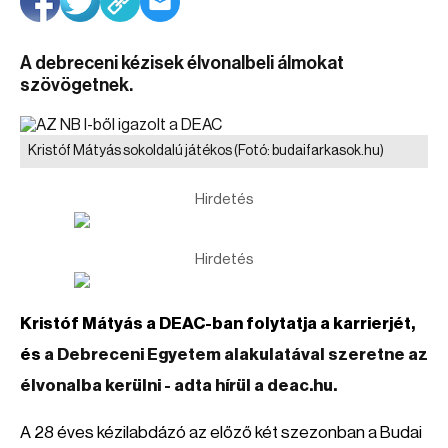
A debreceni kézisek élvonalbeli álmokat
szövögetnek.
Kristóf Mátyás sokoldalú játékos
(Fotó: budaifarkasok.hu)
Hirdetés
Hirdetés
Kristóf Mátyás a DEAC-ban folytatja a karrierjét,
és
a Debreceni Egyetem alakulatával szeretne az
élvonalba kerülni - adta hírül a deac.hu.
A 28 éves kézilabdázó az előző két szezonban a Budai