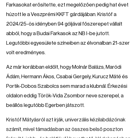
Farkasokat erősítette, ezt megelőzően pedig hat évet
húzott le a Veszprémi KKFT gárdájában. Kristóf a
2024/25-ös idényben 94 góljával főszerepet vállalt
abból, hogy a Budai Farkasok az NB I-be jutott.
Legutóbbi egyesülete színeiben az élvonalban 21-szer
volt eredményes.
Az már korábban eldőlt, hogy Molnár Balázs, Maródi
Ádám, Hermann Ákos, Csabai Gergely, Kurucz Máté és
Portik-Dobos Szabolcs sem marad a klubnál. Érkezési
oldalon eddig Török-Vida Zsombor neve szerepel, a
beállós legutóbb Egerben játszott.
Kristóf Mátyásról azt írják, univerzális kézilabdázónak
számít, mivel támadásban az összes belső poszton