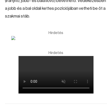
(irányító, jobb- és balátlövő) bevethető. Védekezésben
a jobb és a bal oldali kettes pozíciójában vetheti be őt a
szakmai stáb.
Hirdetés
Hirdetés