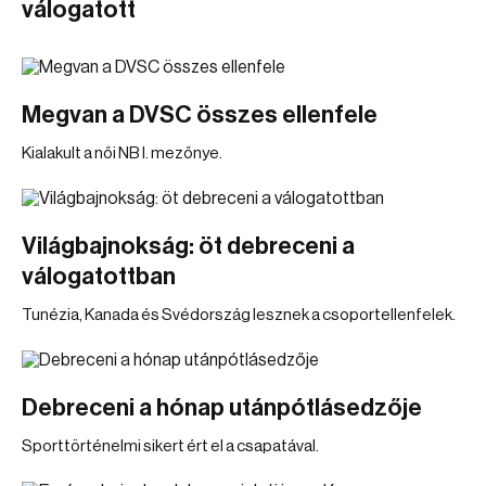
válogatott
Megvan a DVSC összes ellenfele
Kialakult a női NB I. mezőnye.
Világbajnokság: öt debreceni a
válogatottban
Tunézia, Kanada és Svédország lesznek a csoportellenfelek.
Debreceni a hónap utánpótlásedzője
Sporttörténelmi sikert ért el a csapatával.