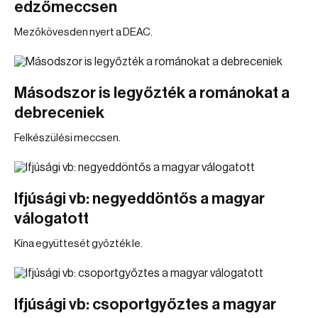
edzőmeccsen
Mezőkövesden nyert a DEAC.
Másodszor is legyőzték a románokat a
debreceniek
Felkészülési meccsen.
Ifjúsági vb: negyeddöntős a magyar
válogatott
Kína együttesét győzték le.
Ifjúsági vb: csoportgyőztes a magyar