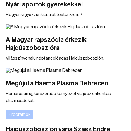
Nyári sportok gyerekekkel
Hogyan vigyázzunk a saját testünkre is?
A Magyar rapszódia érkezik
Hajdúszoboszlóra
Világszínvonalú néptáncelőadás Hajdúszoboszlón.
Megújul a Haema Plasma Debrecen
Hamarosan új, korszerűbb környezet várja az önkéntes
plazmaadókat.
Programok
Hajdúszoboszlón várja Szász Endre