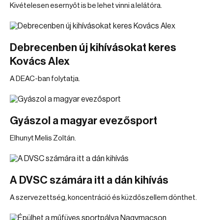
Kivételesen esernyőt is be lehet vinni a lelátóra.
Debrecenben új kihívásokat keres
Kovács Alex
A DEAC-ban folytatja.
Gyászol a magyar evezősport
Elhunyt Melis Zoltán.
A DVSC számára itt a dán kihívás
A szervezettség, koncentráció és küzdőszellem dönthet.