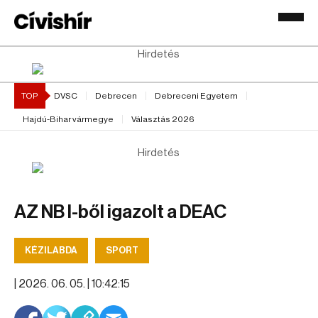
Hirdetés
TOP
DVSC
Debrecen
Debreceni Egyetem
Hajdú-Bihar vármegye
Választás 2026
Hirdetés
AZ NB I-ből igazolt a DEAC
KÉZILABDA
SPORT
|
2026. 06. 05. | 10:42:15