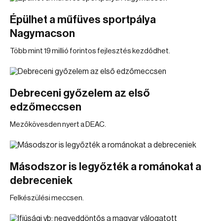
Épülhet a műfüves sportpálya
Nagymacson
Több mint 19 millió forintos fejlesztés kezdődhet.
Debreceni győzelem az első
edzőmeccsen
Mezőkövesden nyert a DEAC.
Másodszor is legyőzték a románokat a
debreceniek
Felkészülési meccsen.