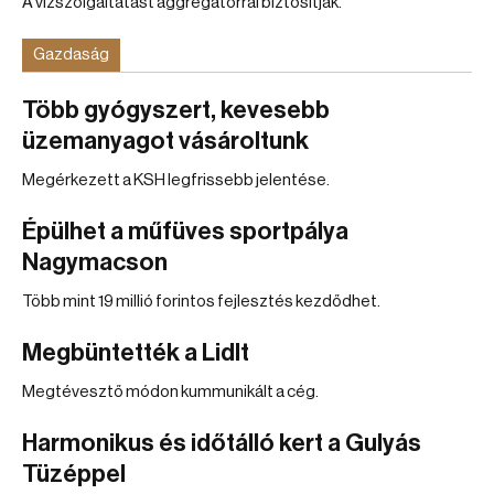
A vízszolgáltatást aggregátorral biztosítják.
Gazdaság
Több gyógyszert, kevesebb
üzemanyagot vásároltunk
Megérkezett a KSH legfrissebb jelentése.
Épülhet a műfüves sportpálya
Nagymacson
Több mint 19 millió forintos fejlesztés kezdődhet.
Megbüntették a Lidlt
Megtévesztő módon kummunikált a cég.
Harmonikus és időtálló kert a Gulyás
Tüzéppel