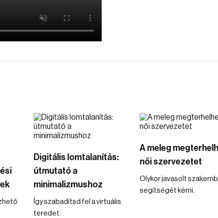
A meleg megterhelh
Digitális lomtalanítás:
női szervezetet
ési
útmutató a
Olykor javasolt szakemb
nek
minimalizmushoz
segítségét kérni.
zhető
Így szabadítsd fel a virtuális
teredet.