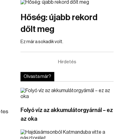
Hőség: újabb rekord
dőlt meg
Ez már a sokadik volt.
Hirdetés
Olvasta már?
Folyó víz az akkumulátorgyárnál – ez
etes
az oka