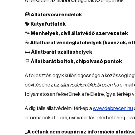
A térképen az alábbi kategóriák szerepelnek:
🏥
Állatorvosi rendelők
🐕
Kutyafuttatók
🐾
Menhelyek, civil állatvédő szervezetek
☕
Állatbarát vendéglátóhelyek (kávézók, é
🛏️
Állatbarát szálláshelyek
🛒
Állatbarát boltok, chipolvasó pontok
A fejlesztés egyik különlegessége a közösségi eg
bővítéséhez az
allatvedelem@debrecen.hu
e-mail 
folyamatosan felkerülnek a felületre, így a térkép
A digitális állatvédelmi térkép a
www.debrecen.hu
információkat – cím, nyitvatartás, elérhetőség – 
„A célunk nem csupán az információ átadása