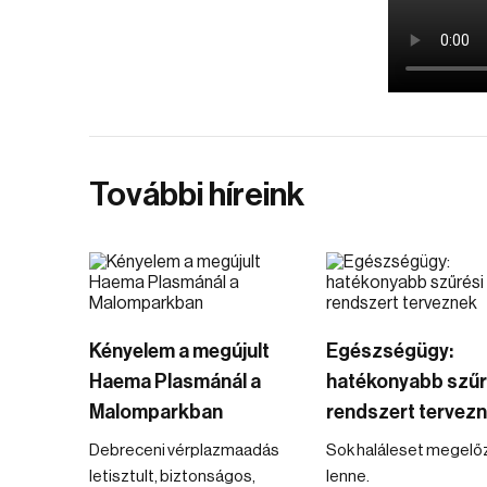
További híreink
Kényelem a megújult
Egészségügy:
Haema Plasmánál a
hatékonyabb szűr
Malomparkban
rendszert tervez
Debreceni vérplazmaadás
Sok haláleset megelő
letisztult, biztonságos,
lenne.