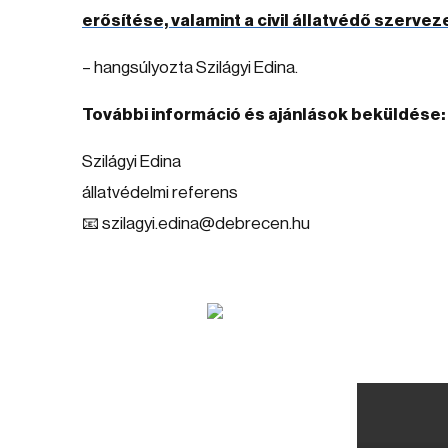
erősítése, valamint a civil állatvédő szer
– hangsúlyozta Szilágyi Edina.
További információ és ajánlások beküldése:
Szilágyi Edina
állatvédelmi referens
📧 szilagyi.edina@debrecen.hu