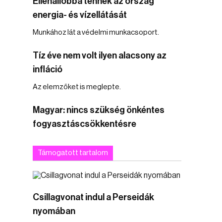
Ellenállóbbá tennék az ország
energia- és vízellátását
Munkához lát a védelmi munkacsoport.
Tíz éve nem volt ilyen alacsony az
infláció
Az elemzőket is meglepte.
Magyar: nincs szükség önkéntes
fogyasztáscsökkentésre
Támogatott tartalom
Csillagvonat indul a Perseidák
nyomában