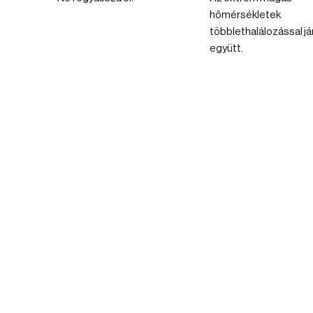
hőmérsékletek
többlethalálozással já
együtt.