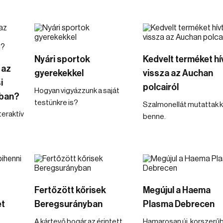
Nyári sportok
Kedvelt terméket hí
 az
gyerekekkel
vissza az Auchan
i
polcairól
Hogyan vigyázzunk a saját
ban?
testünkre is?
Szalmonellát mutattak k
teraktív
benne.
Fertőzött kőrisek
Megújul a Haema
et
Beregsurányban
Plasma Debrecen
A kártevő bogár az érintett
Hamarosan új, korszerű