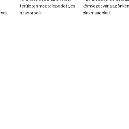
területen megtelepedett, és
környezet várja az önké
rnak
szaporodik.
plazmaadókat.