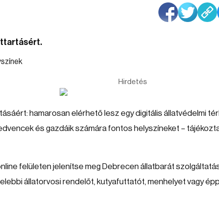
attartásért.
Hirdetés
ásáért: hamarosan elérhető lesz egy digitális állatvédelmi tér
edvencek és gazdáik számára fontos helyszíneket – tájékozta
nline felületen jelenítse meg Debrecen állatbarát szolgáltatás
zelebbi állatorvosi rendelőt, kutyafuttatót, menhelyet vagy ép