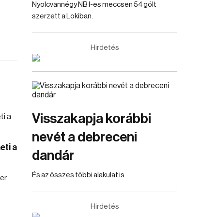
Nyolcvannégy NB I-es meccsen 54 gólt
szerzett a Lokiban.
Hirdetés
Visszakapja korábbi
nevét a debreceni
eti a
dandár
És az összes többi alakulat is.
er
Hirdetés