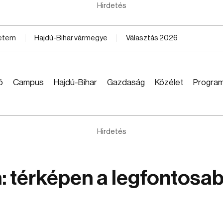
Hirdetés
yetem
Hajdú-Bihar vármegye
Választás 2026
ó
Campus
Hajdú-Bihar
Gazdaság
Közélet
Progra
Hirdetés
: térképen a legfontosa