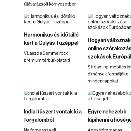
újjávarázsolt környezetben.
Harmonikus és időtálló
Hogyan változnak
kert a Gulyás Tüzéppel
online szórakozás
Válaszd a Semmelrock
szokások Európá
prémium térburkolatait!
Streaming, mobil és in
élmények formálják a
mindennapokat.
Indiai fűszert vontak ki a
Egyre nehezebb
forgalomból
kipihenni a hőség
Ne fogyassza el!
Az extrém magas