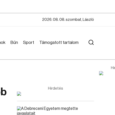
2026. 08. 08. szombat, László
mok
Bűn
Sport
Támogatott tartalom
Hi
bb
Hirdetés