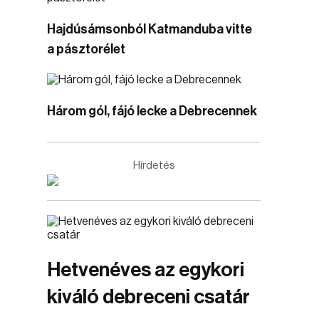
Hajdúsámsonból Katmanduba vitte
a pásztorélet
Három gól, fájó lecke a Debrecennek
Hirdetés
Hetvenéves az egykori
kiváló debreceni csatár