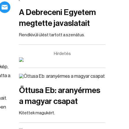
A Debreceni Egyetem
megtette javaslatait
Rendkívüli ülést tartott a szenátus.
Hirdetés
kép,
tta a
Öttusa Eb: aranyérmes
ait.
a magyar csapat
pen
Kitettek magukért.