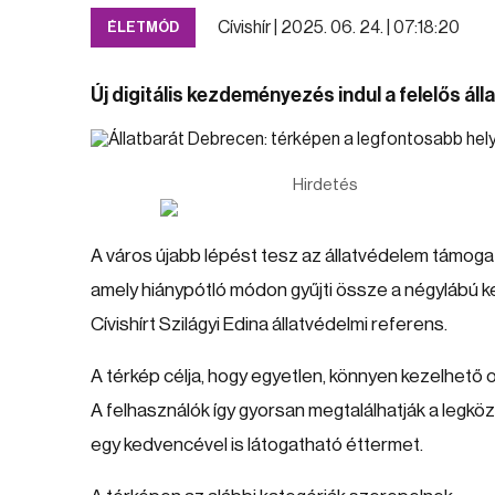
Cívishír |
2025. 06. 24. | 07:18:20
ÉLETMÓD
Új digitális kezdeményezés indul a felelős áll
Hirdetés
A város újabb lépést tesz az állatvédelem támogat
amely hiánypótló módon gyűjti össze a négylábú k
Cívishírt Szilágyi Edina állatvédelmi referens.
A térkép célja, hogy egyetlen, könnyen kezelhető o
A felhasználók így gyorsan megtalálhatják a legkö
egy kedvencével is látogatható éttermet.