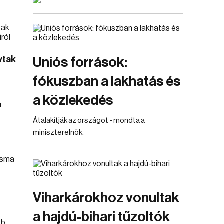
vtak
Uniós források:
fókuszban a lakhatás és
a közlekedés
i
Átalakítják az országot - mondta a
miniszterelnök.
Viharkárokhoz vonultak
a hajdú-bihari tűzoltók
bb