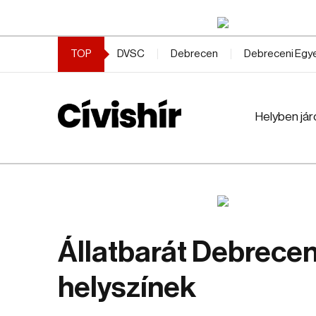
TOP
DVSC
Debrecen
Debreceni Eg
Helyben jár
Állatbarát Debrecen
helyszínek