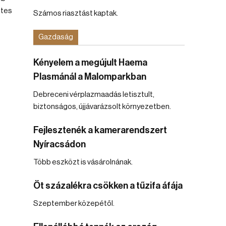
ntes
Számos riasztást kaptak.
Gazdaság
Kényelem a megújult Haema
Plasmánál a Malomparkban
Debreceni vérplazmaadás letisztult,
biztonságos, újjávarázsolt környezetben.
Fejlesztenék a kamerarendszert
Nyíracsádon
Több eszközt is vásárolnának.
Öt százalékra csökken a tűzifa áfája
Szeptember közepétől.