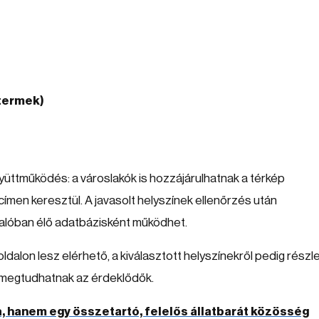
ttermek)
yüttműködés: a városlakók is hozzájárulhatnak a térkép
címen keresztül. A javasolt helyszínek ellenőrzés után
 valóban élő adatbázisként működhet.
oldalon lesz elérhető, a kiválasztott helyszínekről pedig részl
is megtudhatnak az érdeklődők.
, hanem egy összetartó, felelős állatbarát közösség