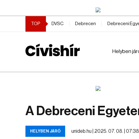
TOP
DVSC
Debrecen
Debreceni Eg
Helyben jár
A Debreceni Egyete
unideb.hu |
2025. 07. 08. | 07:3
HELYBEN JÁRÓ