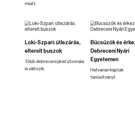
miatt.
Loki-Szpari: útlezárás,
Búcsúzók és érke
elterelt buszok
Debreceni Nyári
Egyetemen
Több debreceni járat útvonala
is változik.
Hatvanan kaptak
tanúsítványt.