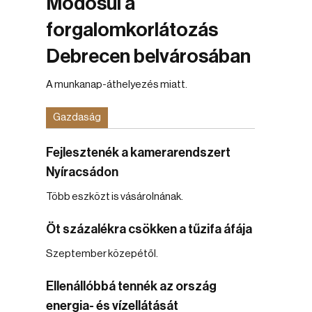
Módosul a
forgalomkorlátozás
Debrecen belvárosában
A munkanap-áthelyezés miatt.
Gazdaság
Fejlesztenék a kamerarendszert
Nyíracsádon
Több eszközt is vásárolnának.
Öt százalékra csökken a tűzifa áfája
Szeptember közepétől.
Ellenállóbbá tennék az ország
energia- és vízellátását