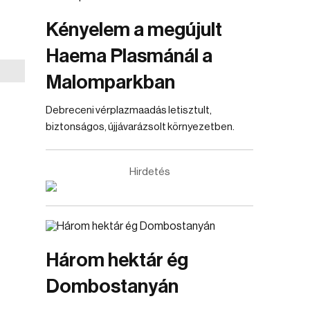
Kényelem a megújult
Haema Plasmánál a
Malomparkban
Debreceni vérplazmaadás letisztult,
biztonságos, újjávarázsolt környezetben.
Hirdetés
Három hektár ég
Dombostanyán