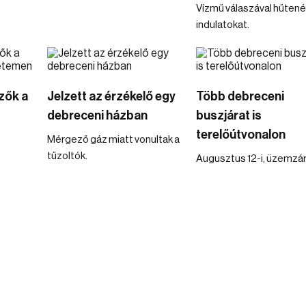
Vízmű válaszával hűtené
indulatokat.
zők a
Jelzett az érzékelő egy
Több debreceni
debreceni házban
buszjárat is
terelőútvonalon
Mérgező gáz miatt vonultak a
tűzoltók.
Augusztus 12-i, üzemzár