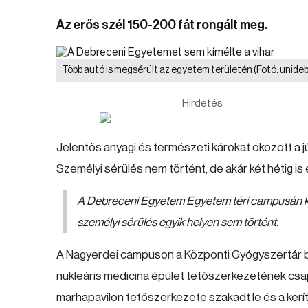
Az erős szél 150-200 fát rongált meg.
Több autó is megsérült az egyetem területén
(Fotó: unideb
Hirdetés
Jelentős anyagi és természeti károkat okozott a jú
Személyi sérülés nem történt, de akár két hétig is el
A Debreceni Egyetem Egyetem téri campusán ké
személyi sérülés egyik helyen sem történt.
A Nagyerdei campuson a Központi Gyógyszertár 
nukleáris medicina épület tetőszerkezetének csa
marhapavilon tetőszerkezete szakadt le és a keríté