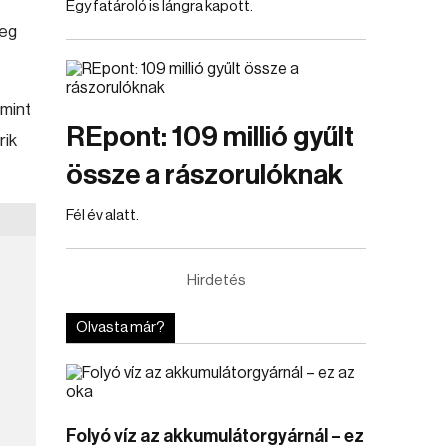
Egy fatároló is lángra kapott.
meg
mint
REpont: 109 millió gyűlt
rik
össze a rászorulóknak
Fél év alatt.
Hirdetés
Olvasta már?
Folyó víz az akkumulátorgyárnál – ez