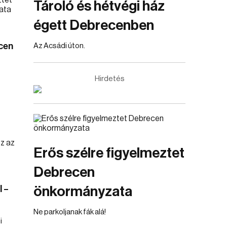
Tároló és hétvégi ház
égett Debrecenben
cen
Az Acsádi úton.
Hirdetés
Erős szélre figyelmeztet
Debrecen
 –
önkormányzata
Ne parkoljanak fák alá!
i