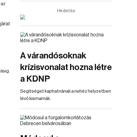
 az
Hirdetés
A várandósoknak
krízisvonalat hozna létre
ásig.
a KDNP
Segítséget kaphatnának a nehéz helyzetben
lévő kismamák.