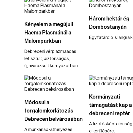
Három hektár ég
Kényelem a megújult
Dombostanyán
Haema Plasmánál a
Egy fatároló is lángra 
Malomparkban
Debreceni vérplazmaadás
letisztult, biztonságos,
újjávarázsolt környezetben.
Kormányzati
Módosul a
támagatást kap a
forgalomkorlátozás
debreceni reptér
Debrecen belvárosában
A fizetésképtelenség
A munkanap-áthelyezés
elkerülésére.