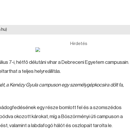
.hu)
Hirdetés
lius 7-i, hétfő délutáni vihar a Debreceni Egyetem campusain.
tarthat a teljes helyreállítás.
t, a Kenézy Gyula campuson egy személygépkocsira dőlt fa,
bádogfedésének egy része bomlott fel és a szomszédos
pódva okozott károkat, míg a Böszörményi úti campuson a
st, valamint a labdafogó hálót és oszlopait tarolta le.