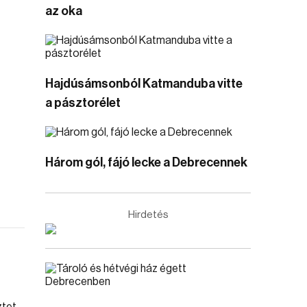
az oka
Hajdúsámsonból Katmanduba vitte
a pásztorélet
Három gól, fájó lecke a Debrecennek
Hirdetés