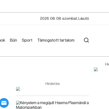
2026. 08. 08. szombat, László
mok
Bűn
Sport
Támogatott tartalom
Hi
Hirdetés