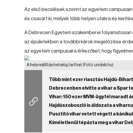
Az első becslések szerint az egyetem campusain a
és csavart ki, melyek több helyen utakra és keríté
A Debrecen Egyetem szakemberei folyamatosan dol
az épületekben a további károk megelőzése érdekében
az egyetem campusaira érkezőket, hogy figyelme
A helyreállítás hetekig tarthat
(Fotó: unideb.hu)
Több mint ezer riasztás Hajdú-Bihar
Debrecenben elvitte a vihar a Spar t
Vihar: 150 ezer MVM-ügyfél maradt á
Hajdúszoboszló is áldozata a viharn
Pusztító vihar vetett végett a kánik
Kíméletlenül tépázta meg a vihar D