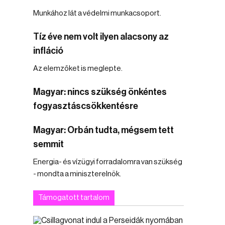
Munkához lát a védelmi munkacsoport.
Tíz éve nem volt ilyen alacsony az
infláció
Az elemzőket is meglepte.
Magyar: nincs szükség önkéntes
fogyasztáscsökkentésre
Magyar: Orbán tudta, mégsem tett
semmit
Energia- és vízügyi forradalomra van szükség
- mondta a miniszterelnök.
Támogatott tartalom