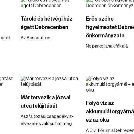
Tároló és hétvégi ház
Erős szélre
égett Debrecenben
figyelmeztet Debre
önkormányzata
kapott.
Az Acsádi úton.
Ne parkoljanak fák alá!
Már tervezik a józsai
Folyó víz az
utca felújítását
akkumulátorgyárnál
Aszfaltozás, csapadékvíz-
ez az oka
elvezetés valósulhat meg.
A Civil Fórum a Debrecen