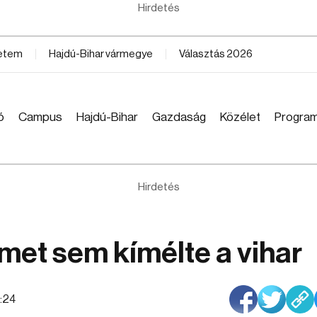
Hirdetés
yetem
Hajdú-Bihar vármegye
Választás 2026
ó
Campus
Hajdú-Bihar
Gazdaság
Közélet
Progra
Hirdetés
met sem kímélte a vihar
8:24