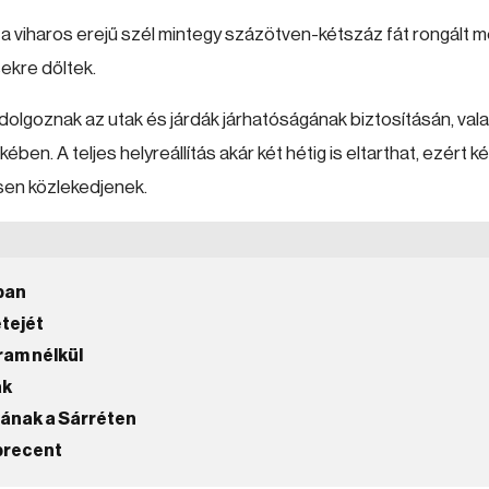
 viharos erejű szél mintegy százötven-kétszáz fát rongált 
sekre dőltek.
goznak az utak és járdák járhatóságának biztosításán, vala
. A teljes helyreállítás akár két hétig is eltarthat, ezért ké
sen közlekedjenek.
ban
etejét
ram nélkül
ak
ulának a Sárréten
ebrecent