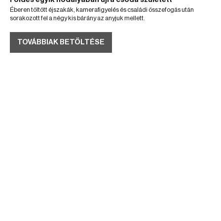
Éberen töltött éjszakák, kamerafigyelés és családi összefogás után
sorakozott fel a négy kis bárány az anyjuk mellett.
TOVÁBBIAK BETÖLTÉSE