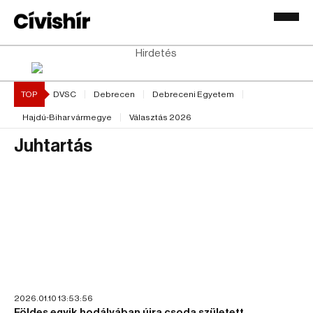
Hirdetés
TOP
DVSC
Debrecen
Debreceni Egyetem
Hajdú-Bihar vármegye
Választás 2026
Juhtartás
2026.01.10 13:53:56
Földes egyik hodályában újra csoda született