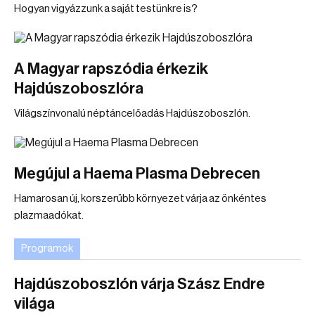
Hogyan vigyázzunk a saját testünkre is?
A Magyar rapszódia érkezik
Hajdúszoboszlóra
Világszínvonalú néptáncelőadás Hajdúszoboszlón.
Megújul a Haema Plasma Debrecen
Hamarosan új, korszerűbb környezet várja az önkéntes
plazmaadókat.
Programok
Hajdúszoboszlón várja Szász Endre
világa