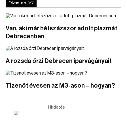
Olvasta már?
Van, aki már hétszázszor adott plazmát
Debrecenben
A rozsda őrzi Debrecen iparvágányait
Tizenöt évesen az M3-ason – hogyan?
Hirdetés