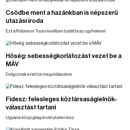
Csődbe ment a hazánkban is népszerű
utazási iroda
Ezt a Robinson Tours levélben tudatta az ügyfeleivel.
Hőség: sebességkorlátozást vezet be a
MÁV
Dolgoznak a tartós megoldásokon.
Fidesz: felesleges köztársaságielnök-
választást tartani
Ugyanis közjogilag érvénytelen lesz.