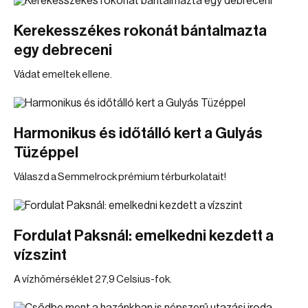
Kerekesszékes rokonát bántalmazta
egy debreceni
Vádat emeltek ellene.
Harmonikus és időtálló kert a Gulyás
Tüzéppel
Válaszd a Semmelrock prémium térburkolatait!
Fordulat Paksnál: emelkedni kezdett a
vízszint
A vízhőmérséklet 27,9 Celsius-fok.