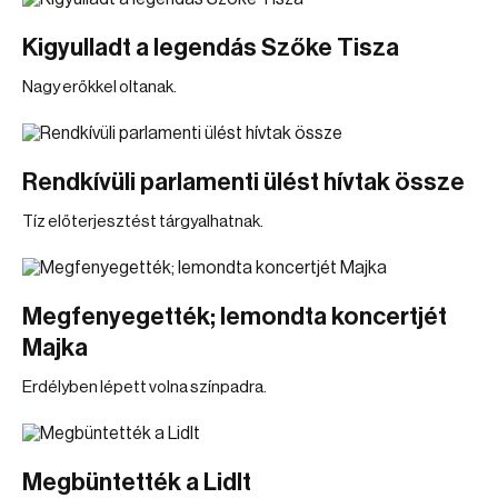
Kigyulladt a legendás Szőke Tisza
Nagy erőkkel oltanak.
Rendkívüli parlamenti ülést hívtak össze
Tíz előterjesztést tárgyalhatnak.
Megfenyegették; lemondta koncertjét
Majka
Erdélyben lépett volna színpadra.
Megbüntették a Lidlt