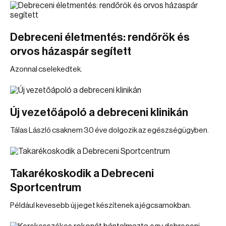
Debreceni életmentés: rendőrök és
orvos házaspár segített
Azonnal cselekedtek.
Új vezetőápoló a debreceni klinikán
Tálas László csaknem 30 éve dolgozik az egészségügyben.
Takarékoskodik a Debreceni
Sportcentrum
Például kevesebb új jeget készítenek a jégcsarnokban.