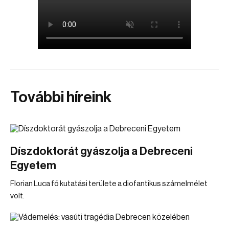
További híreink
Díszdoktorát gyászolja a Debreceni
Egyetem
Florian Luca fő kutatási területe a diofantikus számelmélet
volt.