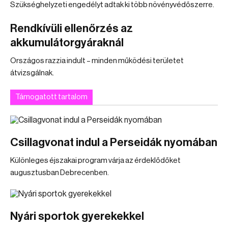
Szükséghelyzeti engedélyt adtak ki több növényvédőszerre.
Rendkívüli ellenőrzés az
akkumulátorgyáraknál
Országos razzia indult – minden működési területet
átvizsgálnak.
Támogatott tartalom
Csillagvonat indul a Perseidák nyomában
Különleges éjszakai program várja az érdeklődőket
augusztusban Debrecenben.
Nyári sportok gyerekekkel