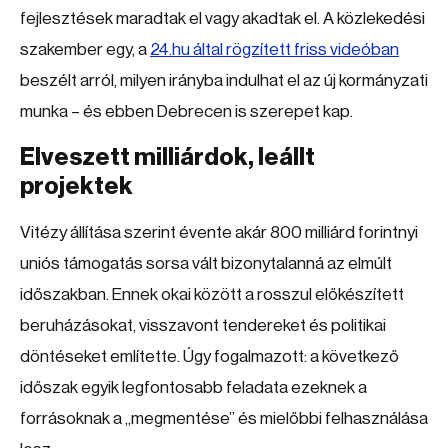
fejlesztések maradtak el vagy akadtak el. A közlekedési
szakember egy, a
24.hu által rögzített friss videóban
beszélt arról, milyen irányba indulhat el az új kormányzati
munka – és ebben Debrecen is szerepet kap.
Elveszett milliárdok, leállt
projektek
Vitézy állítása szerint évente akár 800 milliárd forintnyi
uniós támogatás sorsa vált bizonytalanná az elmúlt
időszakban. Ennek okai között a rosszul előkészített
beruházásokat, visszavont tendereket és politikai
döntéseket említette. Úgy fogalmazott: a következő
időszak egyik legfontosabb feladata ezeknek a
forrásoknak a „megmentése” és mielőbbi felhasználása