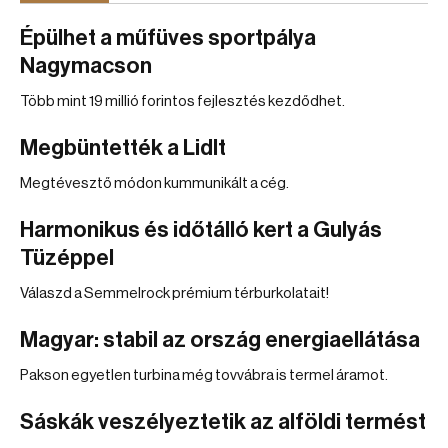
Épülhet a műfüves sportpálya
Nagymacson
Több mint 19 millió forintos fejlesztés kezdődhet.
Megbüntették a Lidlt
Megtévesztő módon kummunikált a cég.
Harmonikus és időtálló kert a Gulyás
Tüzéppel
Válaszd a Semmelrock prémium térburkolatait!
Magyar: stabil az ország energiaellátása
Pakson egyetlen turbina még tovvábra is termel áramot.
Sáskák veszélyeztetik az alföldi termést