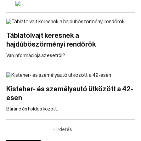
Táblatolvajt keresnek a
hajdúböszörményi rendőrök
Van információja az esetről?
Kisteher- és személyautó ütközött a 42-
esen
Báránd és Földes között.
Hirdetés