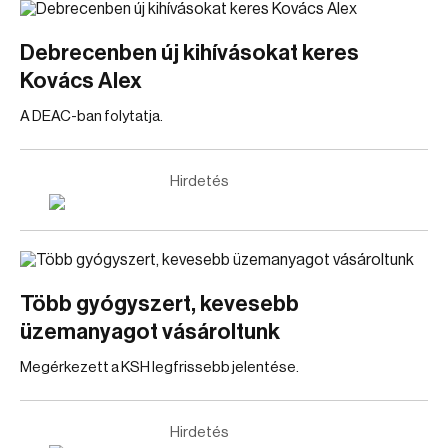
Debrecenben új kihívásokat keres
Kovács Alex
A DEAC-ban folytatja.
Hirdetés
Több gyógyszert, kevesebb
üzemanyagot vásároltunk
Megérkezett a KSH legfrissebb jelentése.
Hirdetés