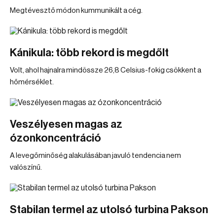
Megtévesztő módon kummunikált a cég.
Kánikula: több rekord is megdőlt
Volt, ahol hajnalra mindössze 26,8 Celsius-fokig csökkent a
hőmérséklet.
Veszélyesen magas az
ózonkoncentráció
A levegőminőség alakulásában javuló tendencia nem
valószínű.
Stabilan termel az utolsó turbina Pakson