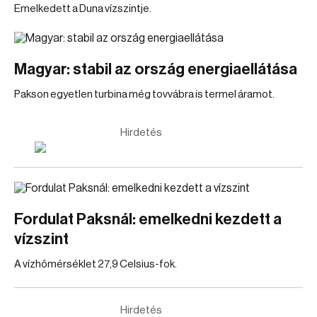
Emelkedett a Duna vízszintje.
Magyar: stabil az ország energiaellátása
Pakson egyetlen turbina még tovvábra is termel áramot.
Hirdetés
Fordulat Paksnál: emelkedni kezdett a
vízszint
A vízhőmérséklet 27,9 Celsius-fok.
Hirdetés