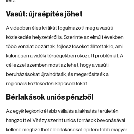
lesz.
Vasút: újraépítés jöhet
A videóban éles kritikát fogalmazott meg a vasúti
közlekedés helyzetéről is. Szerinte az elmúlt években
több vonalat bezártak, fejlesztéseket állítottak le, ami
különösen a vidéki térségekben okozott problémát. A
cél ezzel szemben most az lehet, hogy a vasúti
beruházásokat újraindítsák, és megerősítsék a
regionális közlekedési kapcsolatokat.
Bérlakások uniós pénzből
Az egyik legkonkrétabb vállalás a lakhatás területén
hangzott el. Vitézy szerint uniós források bevonásával
kellene megfizethető bérlakásokat építeni több magyar