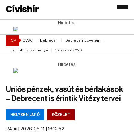
Hirdetés
TOP
DVSC
Debrecen
Debreceni Egyetem
Hajdú-Bihar vármegye
Választás 2026
Hirdetés
Uniós pénzek, vasút és bérlakások
– Debrecent is érintik Vitézy tervei
HELYBEN JÁRÓ
KÖZÉLET
24.hu |
2026. 05. 11. | 16:12:52