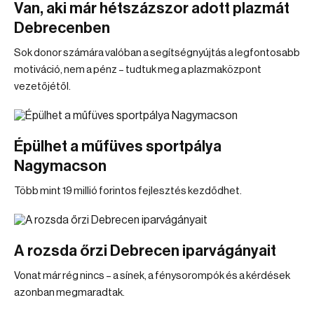
Van, aki már hétszázszor adott plazmát
Debrecenben
Sok donor számára valóban a segítségnyújtás a legfontosabb
motiváció, nem a pénz – tudtuk meg a plazmaközpont
vezetőjétől.
Épülhet a műfüves sportpálya
Nagymacson
Több mint 19 millió forintos fejlesztés kezdődhet.
A rozsda őrzi Debrecen iparvágányait
Vonat már rég nincs – a sínek, a fénysorompók és a kérdések
azonban megmaradtak.