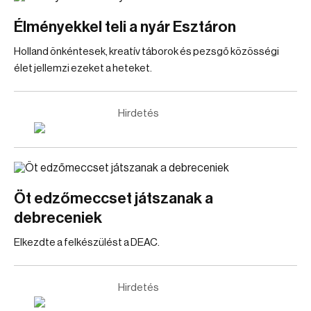
Élményekkel teli a nyár Esztáron
Holland önkéntesek, kreatív táborok és pezsgő közösségi
élet jellemzi ezeket a heteket.
Hirdetés
Öt edzőmeccset játszanak a
debreceniek
Elkezdte a felkészülést a DEAC.
Hirdetés