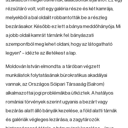
rézsűtáró volt, volt egy galéria része és két kamrája,
melyekből a bal oldalit robbantották be a részleg
bezárásakor. Később ez lett a bánya meddőhányója. Mi
a jobb oldali kamrát tárnánk fel: bányászati
szempontból meg lehet oldani, hogy az látogatható
legyen" – idézte az illetékest a lap.
Moldován István elmondta: a táróban végzett
munkálatok folytatásának bürokratikus akadályai
vannak, az Országos Sóipari Társaság (Salrom)
alkalmazottai jogi problémákba ütköztek. A hatályos
romániai törvények szerint ugyanis a bezárt vagy
bezárás alatt álló bányák kezelése, a föld alatti tárnák
és galériák végleges lezárása, a zagytározók