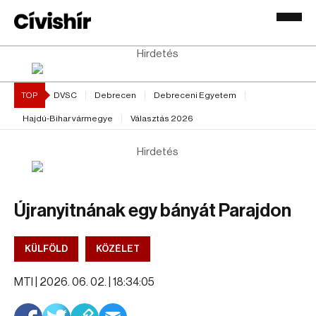
Hirdetés
TOP
DVSC
Debrecen
Debreceni Egyetem
Hajdú-Bihar vármegye
Választás 2026
Hirdetés
Újranyitnának egy bányát Parajdon
KÜLFÖLD
KÖZÉLET
MTI |
2026. 06. 02. | 18:34:05