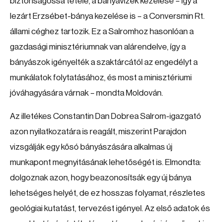
biztonságossá tétele, a bányavizek kezelése – így a
lezárt Erzsébet-bánya kezelése is – a Conversmin Rt.
állami céghez tartozik. Ez a Salromhoz hasonlóan a
gazdasági minisztériumnak van alárendelve, így a
bányászok igényelték a szaktárcától az engedélyt a
munkálatok folytatásához, és most a minisztériumi
jóváhagyására várnak – mondta Moldován.
Az illetékes Constantin Dan Dobrea Salrom-igazgató
azon nyilatkozatára is reagált, miszerint Parajdon
vizsgálják egy kősó bányászására alkalmas új
munkapont megnyitásának lehetőségét is. Elmondta:
dolgoznak azon, hogy beazonosítsák egy új bánya
lehetséges helyét, de ez hosszas folyamat, részletes
geológiai kutatást, tervezést igényel. Az első adatok és