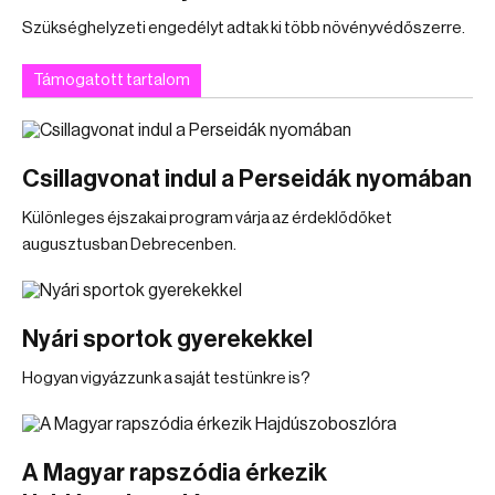
Szükséghelyzeti engedélyt adtak ki több növényvédőszerre.
Támogatott tartalom
Csillagvonat indul a Perseidák nyomában
Különleges éjszakai program várja az érdeklődőket
augusztusban Debrecenben.
Nyári sportok gyerekekkel
Hogyan vigyázzunk a saját testünkre is?
A Magyar rapszódia érkezik