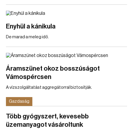
Enyhül a kánikula
De marad a meleg idő.
Áramszünet okoz bosszúságot
Vámospércsen
A vízszolgáltatást aggregátorral biztosítják.
Gazdaság
Több gyógyszert, kevesebb
üzemanyagot vásároltunk