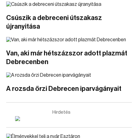
Csúszik a debreceni útszakasz
újranyitása
Van, aki már hétszázszor adott plazmát
Debrecenben
A rozsda őrzi Debrecen iparvágányait
Hirdetés