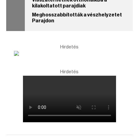
Visszatérhetnek otthonaikba a
kilakoltatott parajdiak
Meghosszabbították a vészhelyzetet
Parajdon
Hirdetés
Hirdetés