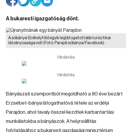
A bukaresti igazgatóság dönt.
A sóbánya Székelyföld egyik leglátogatottabb turisztikai
látványossága volt
(Fotó: Parajdi sóbánya/Facebook)
Hirdetés
Hirdetés
Bányászati szempontból megoldható a 80 éve bezárt
Erzsébet-bánya látogathatóvá tétele az erdélyi
Parajdon, ahol tavaly ősszel kezdtek karbantartási
munkálatokba a bányászok. A helyreállítás
folytatásához a bukaresti gazdasági minisztérium