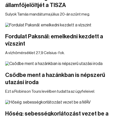
államfőjelöltjét a TISZA
Sulyok Tamás mandátuma július 20-án szűnt meg.
Fordulat Paksnál: emelkedni kezdett a
vízszint
A vízhőmérséklet 27,9 Celsius-fok.
Csődbe ment a hazánkban is népszerű
utazási iroda
Ezt a Robinson Tours levélben tudatta az ügyfeleivel.
Hőség: sebességkorlátozást vezet be a