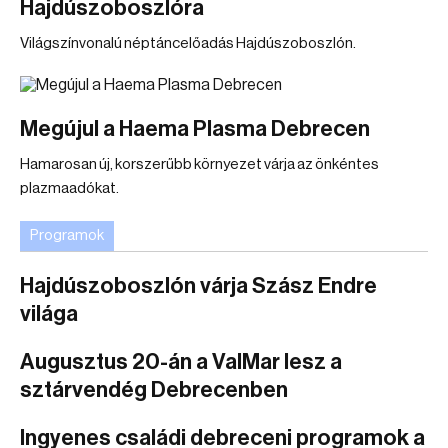
Hajdúszoboszlóra
Világszínvonalú néptáncelőadás Hajdúszoboszlón.
Megújul a Haema Plasma Debrecen
Hamarosan új, korszerűbb környezet várja az önkéntes
plazmaadókat.
Programok
Hajdúszoboszlón várja Szász Endre
világa
Augusztus 20-án a ValMar lesz a
sztárvendég Debrecenben
Ingyenes családi debreceni programok a