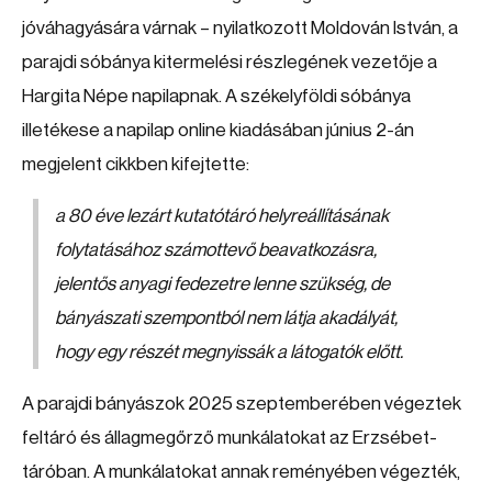
jóváhagyására várnak – nyilatkozott Moldován István, a
parajdi sóbánya kitermelési részlegének vezetője a
Hargita Népe napilapnak. A székelyföldi sóbánya
illetékese a napilap online kiadásában június 2-án
megjelent cikkben kifejtette:
a 80 éve lezárt kutatótáró helyreállításának
folytatásához számottevő beavatkozásra,
jelentős anyagi fedezetre lenne szükség, de
bányászati szempontból nem látja akadályát,
hogy egy részét megnyissák a látogatók előtt.
A parajdi bányászok 2025 szeptemberében végeztek
feltáró és állagmegőrző munkálatokat az Erzsébet-
táróban. A munkálatokat annak reményében végezték,