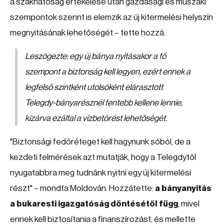
a szakhatóság értékelése után gazdasági és műszaki
szempontok szerint is elemzik az új kitermelési helyszín
megnyitásának lehetőségét – tette hozzá.
Leszögezte: egy új bánya nyitásakor a fő
szempont a biztonság kell legyen, ezért ennek a
legfelső szintként utolsóként elárasztott
Telegdy-bányarésznél fentebb kellene lennie,
kizárva ezáltal a vízbetörést lehetőségét.
"Biztonsági fedőréteget kell hagynunk sóból, de a
kezdeti felmérések azt mutatják, hogy a Telegdytől
nyugatabbra meg tudnánk nyitni egy új kitermelési
részt" – mondta Moldován. Hozzátette:
a bányanyitás
a bukaresti igazgatóság döntésétől függ
, mivel
ennek kell biztosítania a finanszírozást, és mellette