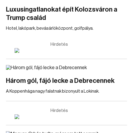
Luxusingatlanokat épít Kolozsváron a
Trump család
Hotel, lakópark, bevásárlóközpont, golfpálya.
Hirdetés
Három gól, fájó lecke a Debrecennek
A Koppenhága nagy falatnak bizonyult a Lokinak.
Hirdetés