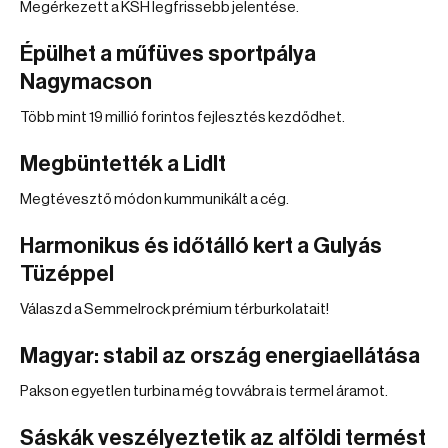
Megérkezett a KSH legfrissebb jelentése.
Épülhet a műfüves sportpálya
Nagymacson
Több mint 19 millió forintos fejlesztés kezdődhet.
Megbüntették a Lidlt
Megtévesztő módon kummunikált a cég.
Harmonikus és időtálló kert a Gulyás
Tüzéppel
Válaszd a Semmelrock prémium térburkolatait!
Magyar: stabil az ország energiaellátása
Pakson egyetlen turbina még tovvábra is termel áramot.
Sáskák veszélyeztetik az alföldi termést