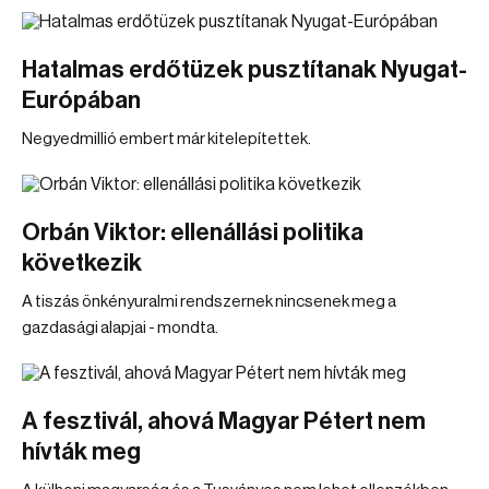
Hatalmas erdőtüzek pusztítanak Nyugat-
Európában
Negyedmillió embert már kitelepítettek.
Orbán Viktor: ellenállási politika
következik
A tiszás önkényuralmi rendszernek nincsenek meg a
gazdasági alapjai - mondta.
A fesztivál, ahová Magyar Pétert nem
hívták meg