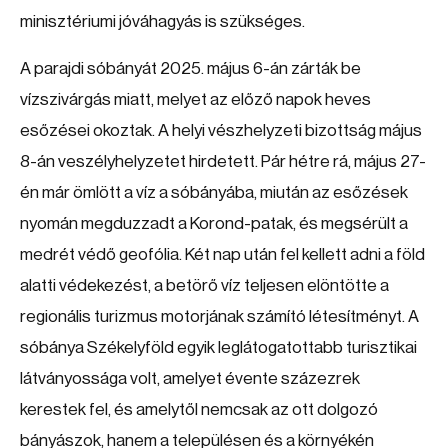
minisztériumi jóváhagyás is szükséges.
A parajdi sóbányát 2025. május 6-án zárták be
vízszivárgás miatt, melyet az előző napok heves
esőzései okoztak. A helyi vészhelyzeti bizottság május
8-án veszélyhelyzetet hirdetett. Pár hétre rá, május 27-
én már ömlött a víz a sóbányába, miután az esőzések
nyomán megduzzadt a Korond-patak, és megsérült a
medrét védő geofólia. Két nap után fel kellett adni a föld
alatti védekezést, a betörő víz teljesen elöntötte a
regionális turizmus motorjának számító létesítményt. A
sóbánya Székelyföld egyik leglátogatottabb turisztikai
látványossága volt, amelyet évente százezrek
kerestek fel, és amelytől nemcsak az ott dolgozó
bányászok, hanem a településen és a környékén