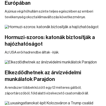
Európában
A június végi hőhullám szinte teljes egészében az emberi
tevékenység okozta klímaváltozás következménye.
Hormuzi-szoros: katonák biztosítják a
hajózhatóságot
Az USA erői hadrendbe álltak - írják.
Elkezdődhetnek az árvízvédelmi
munkálatok Parajdon
A rendszer többek között egy 12 méteres gátból,
záportározóból, föld alatti vízelvezető csatornából áll.