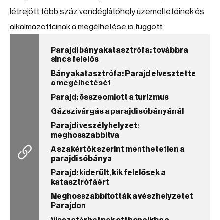
létrejött több száz vendéglátóhely üzemeltetőinek és
alkalmazottainak a megélhetése is függött.
Parajdi bányakatasztrófa: továbbra
sincs felelős
Bányakatasztrófa: Parajd elvesztette
a megélhetését
Parajd: összeomlott a turizmus
Gázszivárgás a parajdi sóbányánál
Parajdi veszélyhelyzet:
meghosszabbítva
A szakértők szerint menthetetlen a
parajdi sóbánya
Parajd: kiderült, kik felelősek a
katasztrófáért
Meghosszabbították a vészhelyzetet
Parajdon