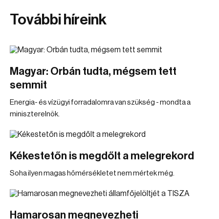
További híreink
Magyar: Orbán tudta, mégsem tett
semmit
Energia- és vízügyi forradalomra van szükség - mondta a
miniszterelnök.
Kékestetőn is megdőlt a melegrekord
Soha ilyen magas hőmérsékletet nem mértek még.
Hamarosan megnevezheti