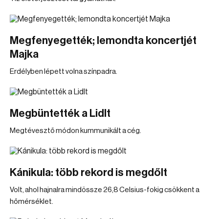
Megfenyegették; lemondta koncertjét
Majka
Erdélyben lépett volna színpadra.
Megbüntették a Lidlt
Megtévesztő módon kummunikált a cég.
Kánikula: több rekord is megdőlt
Volt, ahol hajnalra mindössze 26,8 Celsius-fokig csökkent a
hőmérséklet.