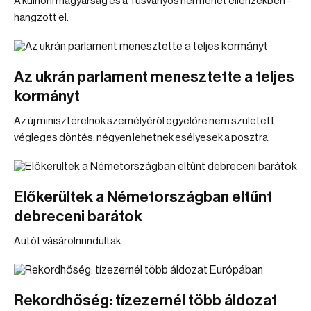
A külhoni magyarság és a Tusványos nem lehet ellenzékben -
hangzott el.
Az ukrán parlament menesztette a teljes
kormányt
Az új miniszterelnök személyéről egyelőre nem született
végleges döntés, négyen lehetnek esélyesek a posztra.
Előkerültek a Németországban eltűnt
debreceni barátok
Autót vásárolni indultak.
Rekordhőség: tízezernél több áldozat