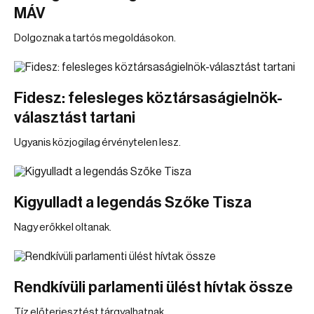
MÁV
Dolgoznak a tartós megoldásokon.
Fidesz: felesleges köztársaságielnök-
választást tartani
Ugyanis közjogilag érvénytelen lesz.
Kigyulladt a legendás Szőke Tisza
Nagy erőkkel oltanak.
Rendkívüli parlamenti ülést hívtak össze
Tíz előterjesztést tárgyalhatnak.