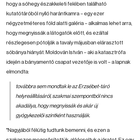
hogy a sóhegy északkeleti felében található
kutatótáróból nyíló harántkamra – egy ezer
négyzetméteres föld alatti galéria – alkalmas lehet arra,
hogy megnyissák a látogatók előtt, és ezáltal
részlegesen pótolják a tavaly májusban elárasztott
sóbánya hiányát. Moldován István – aki a katasztrófa
idején a bányamentő csapat vezetője is volt – a lapnak
elmondta:
továbbra sem mondtak le az Erzsébet-táró
helyreállításáról, szakmai szempontból nincs
akadálya, hogy megnyissák és akár új
gyógykezelői szintként használják.
"Nagyjából félútig tudtunk bemenni, és ezen a
szakaszon megerősítettük, aláácsoltuk a járatot. Ez egy