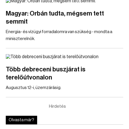
Magyar: Orbán tudta, mégsem tett
semmit
Energia- és vízügyi forradalomra van szükség - mondta a
miniszterelnök.
Több debreceni buszjárat is
terelőútvonalon
Augusztus 12-i, üzemzárásig.
Hirdetés
Olvasta már?