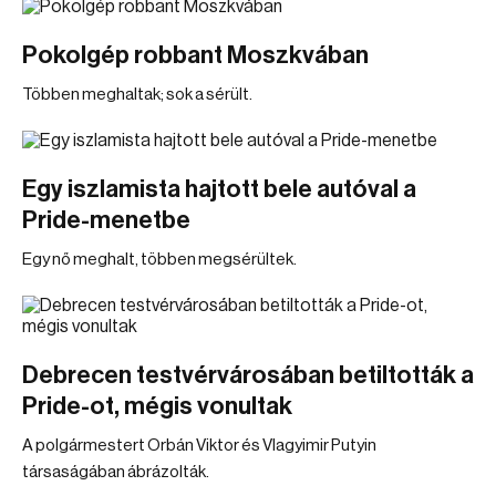
Pokolgép robbant Moszkvában
Többen meghaltak; sok a sérült.
Egy iszlamista hajtott bele autóval a
Pride-menetbe
Egy nő meghalt, többen megsérültek.
Debrecen testvérvárosában betiltották a
Pride-ot, mégis vonultak
A polgármestert Orbán Viktor és Vlagyimir Putyin
társaságában ábrázolták.