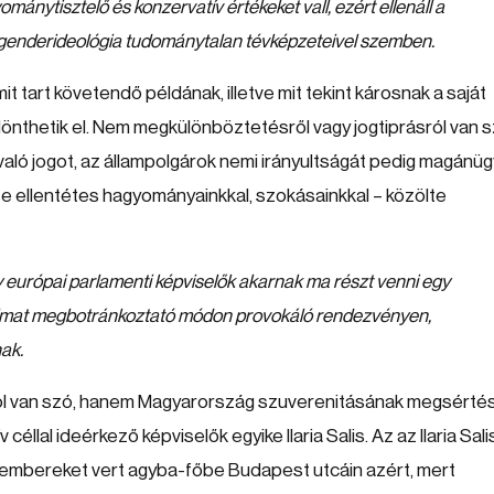
nytisztelő és konzervatív értékeket vall, ezért ellenáll a
ív genderideológia tudománytalan tévképzeteivel szemben.
t tart követendő példának, illetve mit tekint károsnak a saját
thetik el. Nem megkülönböztetésről vagy jogtiprásról van s
aló jogot, az állampolgárok nemi irányultságát pedig magánü
se ellentétes hagyományainkkal, szokásainkkal – közölte
y európai parlamenti képviselők akarnak ma részt venni egy
almat megbotránkoztató módon provokáló rendezvényen,
ak.
l van szó, hanem Magyarország szuverenitásának megsértés
éllal ideérkező képviselők egyike Ilaria Salis. Az az Ilaria Salis
ar embereket vert agyba-főbe Budapest utcáin azért, mert