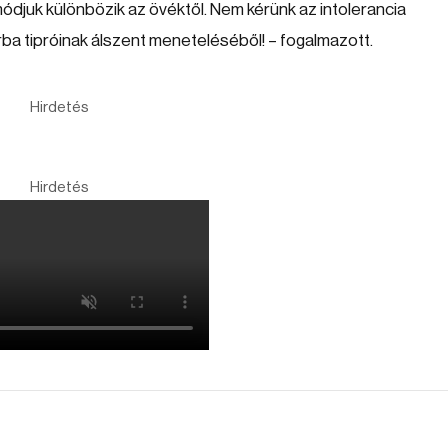
ódjuk különbözik az övéktől. Nem kérünk az intolerancia
ba tipróinak álszent meneteléséből! – fogalmazott.
Hirdetés
Hirdetés