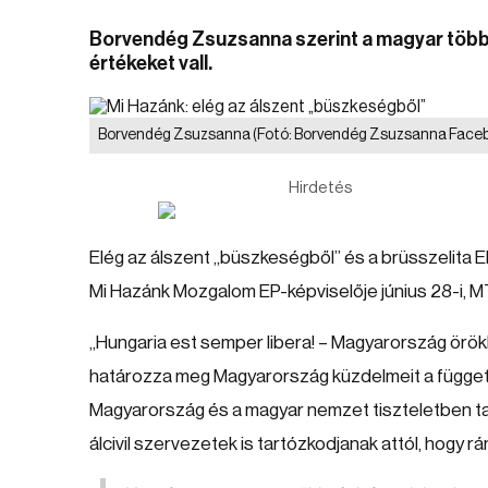
Borvendég Zsuzsanna szerint a magyar több
értékeket vall.
Borvendég Zsuzsanna
(Fotó: Borvendég Zsuzsanna Faceb
Hirdetés
Elég az álszent
„
büszkeségből
”
és a brüsszelita E
Mi Hazánk Mozgalom EP-képviselője június 28-i, 
„
Hungaria est semper libera! – Magyarország örö
határozza meg Magyarország küzdelmeit a függet
Magyarország és a magyar nemzet tiszteletben tartj
álcivil szervezetek is tartózkodjanak attól, hogy r