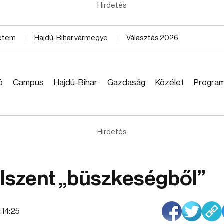
Hirdetés
yetem
Hajdú-Bihar vármegye
Választás 2026
ó
Campus
Hajdú-Bihar
Gazdaság
Közélet
Progra
Hirdetés
álszent „büszkeségből”
3:14:25