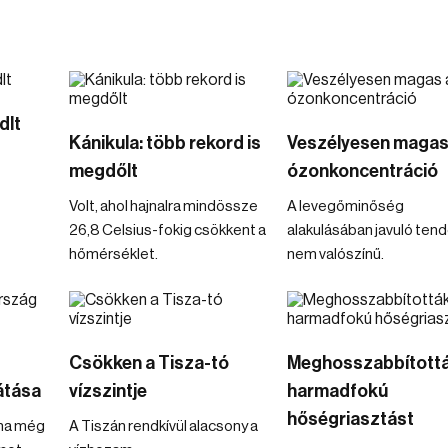
dlt
Kánikula: több rekord is
Veszélyesen magas
megdőlt
ózonkoncentráció
Volt, ahol hajnalra mindössze
A levegőminőség
26,8 Celsius-fokig csökkent a
alakulásában javuló ten
hőmérséklet.
nem valószínű.
Csökken a Tisza-tó
Meghosszabbítottá
átása
vízszintje
harmadfokú
hőségriasztást
ina még
A Tiszán rendkívül alacsony a