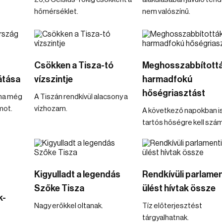
hőmérséklet.
nem valószínű.
Csökken a Tisza-tó
Meghosszabbítottá
átása
vízszintje
harmadfokú
hőségriasztást
ina még
A Tiszán rendkívül alacsony a
mot.
vízhozam.
A következő napokban i
tartós hőségre kell szám
Kigyulladt a legendás
Rendkívüli parlamen
s
Szőke Tisza
ülést hívtak össze
k-
Nagy erőkkel oltanak.
Tíz előterjesztést
tárgyalhatnak.