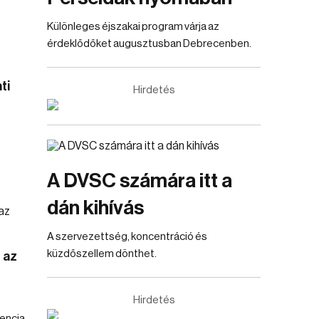
Különleges éjszakai program várja az
érdeklődőket augusztusban Debrecenben.
ti
Hirdetés
A DVSC számára itt a
dán kihívás
A szervezettség, koncentráció és
küzdőszellem dönthet.
 az
Hirdetés
dencia