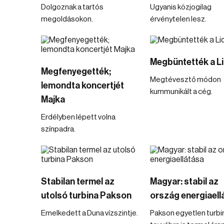
Dolgoznak a tartós
Ugyanis közjogilag
megoldásokon.
érvénytelen lesz.
Megbüntették a Li
Megfenyegették;
Megtévesztő módon
lemondta koncertjét
kummunikált a cég.
Majka
Erdélyben lépett volna
színpadra.
Stabilan termel az
Magyar: stabil az
utolsó turbina Pakson
ország energiaell
Emelkedett a Duna vízszintje.
Pakson egyetlen turb