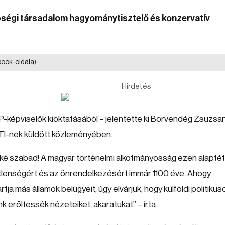
ségi társadalom hagyománytisztelő és konzervatív
ook-oldala)
Hirdetés
P-képviselők kioktatásából – jelentette ki Borvendég Zsuzsan
MTI-nek küldött közleményében.
kké szabad! A magyar történelmi alkotmányosság ezen alaptét
lenségért és az önrendelkezésért immár 1100 éve. Ahogy
a más államok belügyeit, úgy elvárjuk, hogy külföldi politikus
ánk erőltessék nézeteiket, akaratukat
”
– írta.