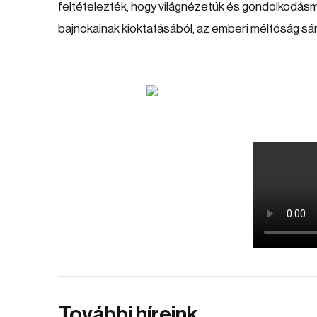
feltételezték, hogy világnézetük és gondolkodásm
bajnokainak kioktatásából, az emberi méltóság sár
További híreink