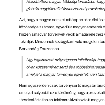
Hozzátette: a magyar többségi társadalom hagyomá
globális nagytőke által finanszírozott provokat
Azt, hogy a magyar nemzet miképpen akar élni és mi
közössége számára, egyedül a magyar emberek dön
hiszen a magyar törvények védik a magánélethez v
tekintjük. Mindennek közügyként való megjeleníté
Borvendég Zsuzsanna.
Úgy fogalmazott: mélységesen felháborítja, hog
olyan közszeméremsértő és a többségi társad
amelyet a magyar törvények egyértelműen tiltan
Nem egyszerűen csak törvénysértő magatartásró
amelyet súlyosbít az a körülmény, hogy a provokatív c
társaival ártatlan és találomra kiválasztott magy