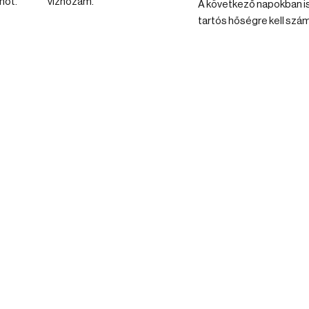
mot.
vízhozam.
A következő napokban i
tartós hőségre kell szám