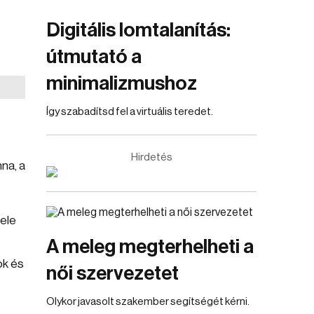
Digitális lomtalanítás:
útmutató a
minimalizmushoz
Így szabadítsd fel a virtuális teredet.
Hirdetés
na, a
ele
A meleg megterhelheti a
ok és
női szervezetet
Olykor javasolt szakember segítségét kérni.