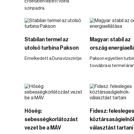
Erdélyben lépett volna
színpadra.
Stabilan termel az
Magyar: stabil az
utolsó turbina Pakson
ország energiaell
Emelkedett a Duna vízszintje.
Pakson egyetlen turb
tovvábra is termel ára
Hőség:
Fidesz: feleslege
sebességkorlátozást
köztársaságielnö
vezet be a MÁV
választást tartani