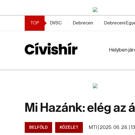
TOP
DVSC
Debrecen
Debreceni Eg
Helyben jár
Mi Hazánk: elég az 
MTI |
2025. 06. 28. | 1
BELFÖLD
KÖZÉLET