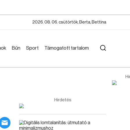
2026. 08. 06. csütörtök, Berta, Bettina
mok
Bűn
Sport
Támogatott tartalom
Hi
Hirdetés