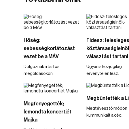
Hőség:
Fidesz: feleslege
sebességkorlátozást
köztársaságielnö
vezet be a MÁV
választást tartani
Dolgoznak a tartós
Ugyanis közjogilag
megoldásokon.
érvénytelen lesz.
Megbüntették a Li
Megfenyegették;
Megtévesztő módon
lemondta koncertjét
kummunikált a cég.
Majka