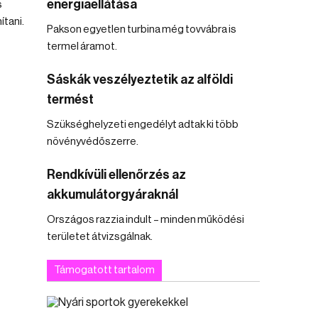
energiaellátása
s
ítani.
Pakson egyetlen turbina még tovvábra is
termel áramot.
Sáskák veszélyeztetik az alföldi
termést
Szükséghelyzeti engedélyt adtak ki több
növényvédőszerre.
Rendkívüli ellenőrzés az
akkumulátorgyáraknál
Országos razzia indult – minden működési
területet átvizsgálnak.
Támogatott tartalom