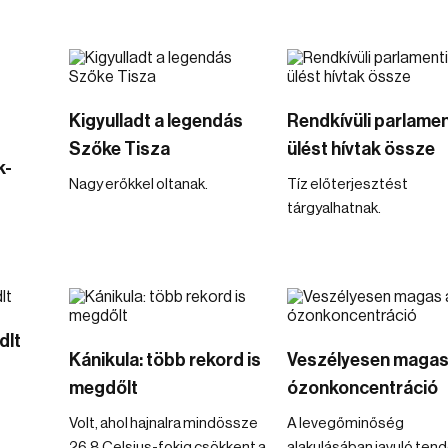
Kigyulladt a legendás
Rendkívüli parlamen
s
Szőke Tisza
ülést hívtak össze
k-
Nagy erőkkel oltanak.
Tíz előterjesztést
tárgyalhatnak.
dlt
Kánikula: több rekord is
Veszélyesen magas
megdőlt
ózonkoncentráció
Volt, ahol hajnalra mindössze
A levegőminőség
26,8 Celsius-fokig csökkent a
alakulásában javuló ten