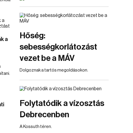
Hőség:
k a
sebességkorlátozást
vezet be a MÁV
s
Dolgoznak a tartós megoldásokon.
ítani.
Folytatódik a vízosztás
ti
Debrecenben
A Kossuth téren.