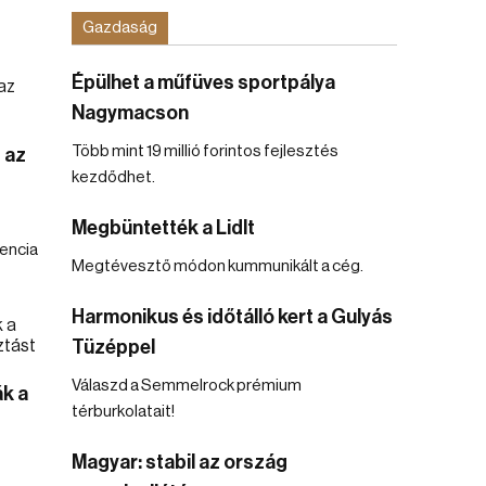
Gazdaság
Épülhet a műfüves sportpálya
Nagymacson
Több mint 19 millió forintos fejlesztés
 az
kezdődhet.
Megbüntették a Lidlt
dencia
Megtévesztő módon kummunikált a cég.
Harmonikus és időtálló kert a Gulyás
Tüzéppel
Válaszd a Semmelrock prémium
k a
térburkolatait!
Magyar: stabil az ország