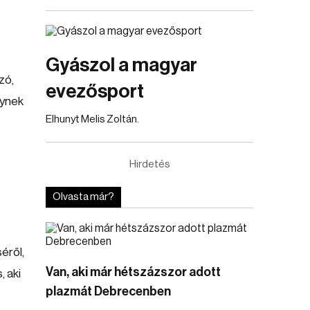
Gyászol a magyar
zó,
evezősport
gynek
Elhunyt Melis Zoltán.
Hirdetés
Olvasta már?
éről,
Van, aki már hétszázszor adott
, aki
plazmát Debrecenben