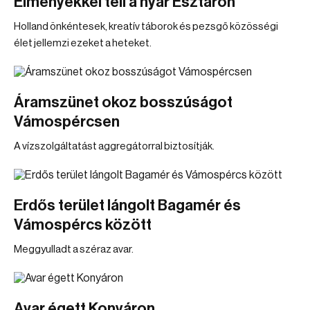
Élményekkel teli a nyár Esztáron
Holland önkéntesek, kreatív táborok és pezsgő közösségi
élet jellemzi ezeket a heteket.
Áramszünet okoz bosszúságot
Vámospércsen
A vízszolgáltatást aggregátorral biztosítják.
Erdős terület lángolt Bagamér és
Vámospércs között
Meggyulladt a széraz avar.
Avar égett Konyáron