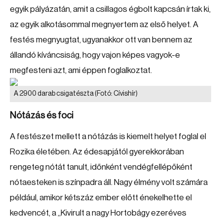
egyik pályázatán, amit a csillagos égbolt kapcsán írtak ki,
az egyik alkotásommal megnyertem az első helyet. A
festés megnyugtat, ugyanakkor ott van bennem az
állandó kíváncsiság, hogy vajon képes vagyok-e
megfesteni azt, ami éppen foglalkoztat.
A 2900 darab csigatészta
(Fotó: Cívishír)
Nótázás és foci
A festészet mellett a nótázás is kiemelt helyet foglal el
Rozika életében. Az édesapjától gyerekkorában
rengeteg nótát tanult, időnként vendégfellépőként
nótaesteken is színpadra áll. Nagy élmény volt számára
például, amikor kétszáz ember előtt énekelhette el
kedvencét, a „Kivirult a nagy Hortobágy ezeréves