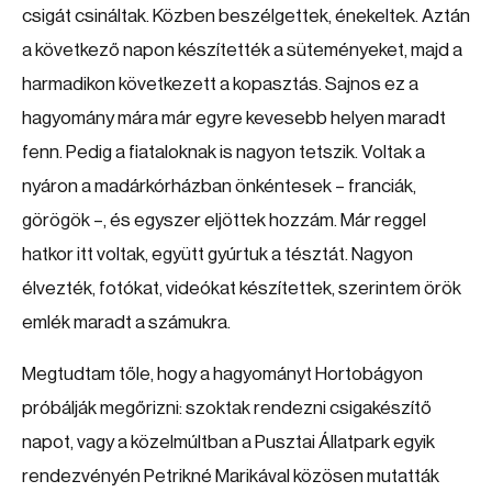
csigát csináltak. Közben beszélgettek, énekeltek. Aztán
a következő napon készítették a süteményeket, majd a
harmadikon következett a kopasztás. Sajnos ez a
hagyomány mára már egyre kevesebb helyen maradt
fenn. Pedig a fiataloknak is nagyon tetszik. Voltak a
nyáron a madárkórházban önkéntesek – franciák,
görögök –, és egyszer eljöttek hozzám. Már reggel
hatkor itt voltak, együtt gyúrtuk a tésztát. Nagyon
élvezték, fotókat, videókat készítettek, szerintem örök
emlék maradt a számukra.
Megtudtam tőle, hogy a hagyományt Hortobágyon
próbálják megőrizni: szoktak rendezni csigakészítő
napot, vagy a közelmúltban a Pusztai Állatpark egyik
rendezvényén Petrikné Marikával közösen mutatták