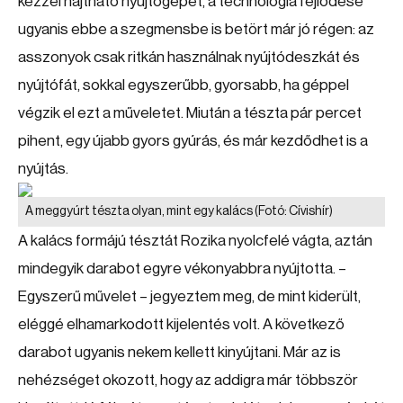
kézzel hajtható nyújtógépet, a technológia fejlődése
ugyanis ebbe a szegmensbe is betört már jó régen: az
asszonyok csak ritkán használnak nyújtódeszkát és
nyújtófát, sokkal egyszerűbb, gyorsabb, ha géppel
végzik el ezt a műveletet. Miután a tészta pár percet
pihent, egy újabb gyors gyúrás, és már kezdődhet is a
nyújtás.
A meggyúrt tészta olyan, mint egy kalács
(Fotó: Cívishír)
A kalács formájú tésztát Rozika nyolcfelé vágta, aztán
mindegyik darabot egyre vékonyabbra nyújtotta. –
Egyszerű művelet – jegyeztem meg, de mint kiderült,
eléggé elhamarkodott kijelentés volt. A következő
darabot ugyanis nekem kellett kinyújtani. Már az is
nehézséget okozott, hogy az addigra már többször