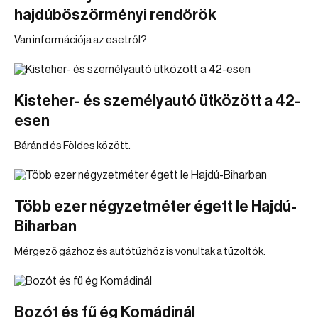
hajdúböszörményi rendőrök
Van információja az esetről?
Kisteher- és személyautó ütközött a 42-
esen
Báránd és Földes között.
Több ezer négyzetméter égett le Hajdú-
Biharban
Mérgező gázhoz és autótűzhöz is vonultak a tűzoltók.
Bozót és fű ég Komádinál