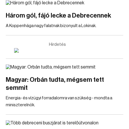
Három gól, fájó lecke a Debrecennek
A Koppenhága nagy falatnak bizonyult a Lokinak.
Hirdetés
Magyar: Orbán tudta, mégsem tett
semmit
Energia- és vízügyi forradalomra van szükség - mondta a
miniszterelnök.