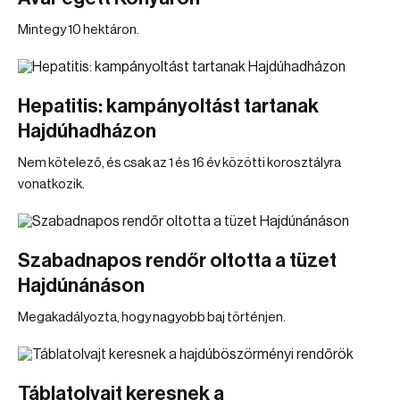
Mintegy 10 hektáron.
Hepatitis: kampányoltást tartanak
Hajdúhadházon
Nem kötelező, és csak az 1 és 16 év közötti korosztályra
vonatkozik.
Szabadnapos rendőr oltotta a tüzet
Hajdúnánáson
Megakadályozta, hogy nagyobb baj történjen.
Táblatolvajt keresnek a