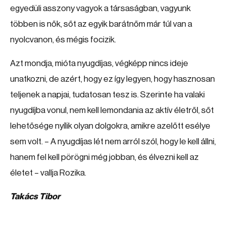
egyedüli asszony vagyok a társaságban, vagyunk
többen is nők, sőt az egyik barátnőm már túl van a
nyolcvanon, és mégis focizik.
Azt mondja, mióta nyugdíjas, végképp nincs ideje
unatkozni, de azért, hogy ez így legyen, hogy hasznosan
teljenek a napjai, tudatosan tesz is. Szerinte ha valaki
nyugdíjba vonul, nem kell lemondania az aktív életről, sőt
lehetősége nyílik olyan dolgokra, amikre azelőtt esélye
sem volt. – A nyugdíjas lét nem arról szól, hogy le kell állni,
hanem fel kell pörögni még jobban, és élvezni kell az
életet – vallja Rozika.
Takács Tibor