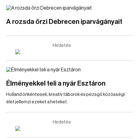
A rozsda őrzi Debrecen iparvágányait
Hirdetés
Élményekkel teli a nyár Esztáron
Holland önkéntesek, kreatív táborok és pezsgő közösségi
élet jellemzi ezeket a heteket.
Hirdetés