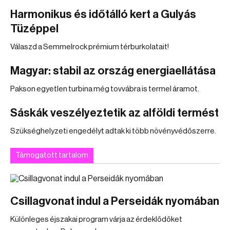
Harmonikus és időtálló kert a Gulyás
Tüzéppel
Válaszd a Semmelrock prémium térburkolatait!
Magyar: stabil az ország energiaellátása
Pakson egyetlen turbina még tovvábra is termel áramot.
Sáskák veszélyeztetik az alföldi termést
Szükséghelyzeti engedélyt adtak ki több növényvédőszerre.
Támogatott tartalom
Csillagvonat indul a Perseidák nyomában
Különleges éjszakai program várja az érdeklődőket