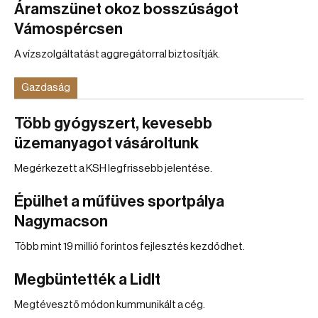
Áramszünet okoz bosszúságot
Vámospércsen
A vízszolgáltatást aggregátorral biztosítják.
Gazdaság
Több gyógyszert, kevesebb
üzemanyagot vásároltunk
Megérkezett a KSH legfrissebb jelentése.
Épülhet a műfüves sportpálya
Nagymacson
Több mint 19 millió forintos fejlesztés kezdődhet.
Megbüntették a Lidlt
Megtévesztő módon kummunikált a cég.