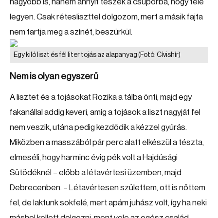
nagyobb is, hanem annyit teszek a csuporba, hogy tele
legyen. Csak rétesliszttel dolgozom, mert a másik fajta
nem tartja meg a színét, beszürkül.
Egy kiló liszt és fél liter tojás az alapanyag
(Fotó: Cívishír)
Nem is olyan egyszerű
A lisztet és a tojásokat Rozika a tálba önti, majd egy
fakanállal addig keveri, amíg a tojások a liszt nagyját fel
nem veszik, utána pedig kezdődik a kézzel gyúrás.
Miközben a masszából pár perc alatt elkészül a tészta,
elmeséli, hogy harminc évig pék volt a Hajdúsági
Sütödéknél – előbb a létavértesi üzemben, majd
Debrecenben. – Létavértesen születtem, ott is nőttem
fel, de laktunk sokfelé, mert apám juhász volt, így ha neki
máshol kellett dolgozni, ment vele az egész család.