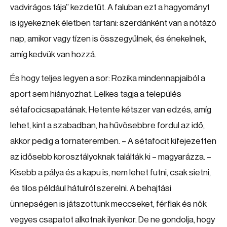
vadvirágos tája” kezdetűt. A faluban ezt a hagyományt
is igyekeznek életben tartani: szerdánként van a nótázó
nap, amikor vagy tízen is összegyűlnek, és énekelnek,
amíg kedvük van hozzá.
És hogy teljes legyen a sor: Rozika mindennapjaiból a
sport sem hiányozhat. Lelkes tagja a település
sétafocicsapatának. Hetente kétszer van edzés, amíg
lehet, kint a szabadban, ha hűvösebbre fordul az idő,
akkor pedig a tornateremben. – A sétafocit kifejezetten
az idősebb korosztályoknak találták ki – magyarázza. –
Kisebb a pálya és a kapu is, nem lehet futni, csak sietni,
és tilos például hátulról szerelni. A behajtási
ünnepségen is játszottunk meccseket, férfiak és nők
vegyes csapatot alkotnak ilyenkor. De ne gondolja, hogy