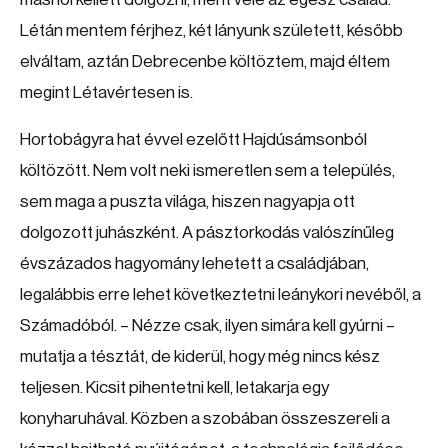
Létán mentem férjhez, két lányunk született, később
elváltam, aztán Debrecenbe költöztem, majd éltem
megint Létavértesen is.
Hortobágyra hat évvel ezelőtt Hajdúsámsonból
költözött. Nem volt neki ismeretlen sem a település,
sem maga a puszta világa, hiszen nagyapja ott
dolgozott juhászként. A pásztorkodás valószínűleg
évszázados hagyomány lehetett a családjában,
legalábbis erre lehet következtetni leánykori nevéből, a
Számadóból. – Nézze csak, ilyen simára kell gyúrni –
mutatja a tésztát, de kiderül, hogy még nincs kész
teljesen. Kicsit pihentetni kell, letakarja egy
konyharuhával. Közben a szobában összeszereli a