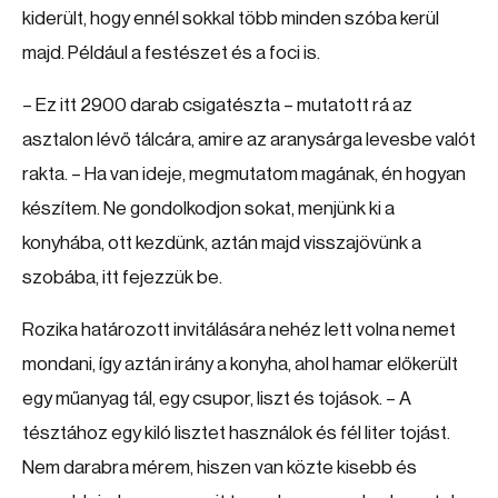
kiderült, hogy ennél sokkal több minden szóba kerül
majd. Például a festészet és a foci is.
– Ez itt 2900 darab csigatészta – mutatott rá az
asztalon lévő tálcára, amire az aranysárga levesbe valót
rakta. – Ha van ideje, megmutatom magának, én hogyan
készítem. Ne gondolkodjon sokat, menjünk ki a
konyhába, ott kezdünk, aztán majd visszajövünk a
szobába, itt fejezzük be.
Rozika határozott invitálására nehéz lett volna nemet
mondani, így aztán irány a konyha, ahol hamar előkerült
egy műanyag tál, egy csupor, liszt és tojások. – A
tésztához egy kiló lisztet használok és fél liter tojást.
Nem darabra mérem, hiszen van közte kisebb és