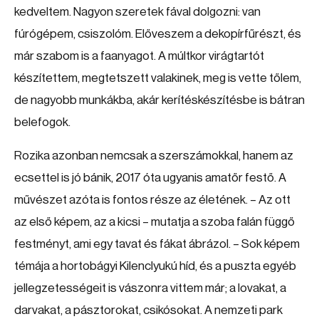
kedveltem. Nagyon szeretek fával dolgozni: van
fúrógépem, csiszolóm. Előveszem a dekopírfűrészt, és
már szabom is a faanyagot. A múltkor virágtartót
készítettem, megtetszett valakinek, meg is vette tőlem,
de nagyobb munkákba, akár kerítéskészítésbe is bátran
belefogok.
Rozika azonban nemcsak a szerszámokkal, hanem az
ecsettel is jó bánik, 2017 óta ugyanis amatőr festő. A
művészet azóta is fontos része az életének. – Az ott
az első képem, az a kicsi – mutatja a szoba falán függő
festményt, ami egy tavat és fákat ábrázol. – Sok képem
témája a hortobágyi Kilenclyukú híd, és a puszta egyéb
jellegzetességeit is vászonra vittem már; a lovakat, a
darvakat, a pásztorokat, csikósokat. A nemzeti park