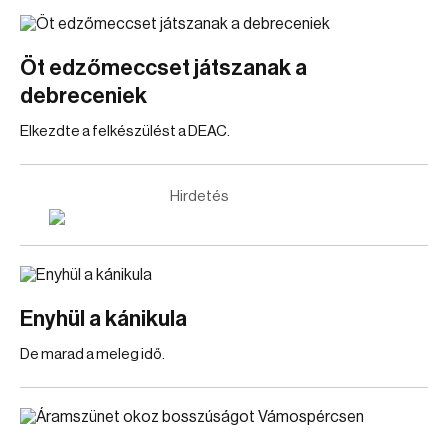
Öt edzőmeccset játszanak a
debreceniek
Elkezdte a felkészülést a DEAC.
Hirdetés
Enyhül a kánikula
De marad a meleg idő.