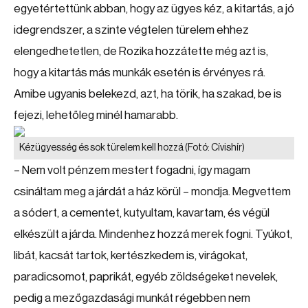
egyetértettünk abban, hogy az ügyes kéz, a kitartás, a jó
idegrendszer, a szinte végtelen türelem ehhez
elengedhetetlen, de Rozika hozzátette még azt is,
hogy a kitartás más munkák esetén is érvényes rá.
Amibe ugyanis belekezd, azt, ha törik, ha szakad, be is
fejezi, lehetőleg minél hamarabb.
Kézügyesség és sok türelem kell hozzá
(Fotó: Cívishír)
– Nem volt pénzem mestert fogadni, így magam
csináltam meg a járdát a ház körül – mondja. Megvettem
a sódert, a cementet, kutyultam, kavartam, és végül
elkészült a járda. Mindenhez hozzá merek fogni. Tyúkot,
libát, kacsát tartok, kertészkedem is, virágokat,
paradicsomot, paprikát, egyéb zöldségeket nevelek,
pedig a mezőgazdasági munkát régebben nem