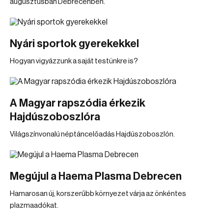
augusztusban Debrecenben.
Nyári sportok gyerekekkel
Hogyan vigyázzunk a saját testünkre is?
A Magyar rapszódia érkezik
Hajdúszoboszlóra
Világszínvonalú néptáncelőadás Hajdúszoboszlón.
Megújul a Haema Plasma Debrecen
Hamarosan új, korszerűbb környezet várja az önkéntes
plazmaadókat.