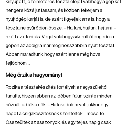
kinyújtott, jó félméteres tészta elejét valahogy a gép két
hengere közé juttassam, és közben tekerjem a
nyújtógép karját is, de azért figyeljek arra is, hogy a
tészta ne gyűrődjön össze. – Hajtani, hajtani, hajtani! –
szólt az utasítás. Végül valahogy sikerült átengedni a
gépen az addigra már még hosszabbra nyúlt tésztát.
Abban maradtunk, hogy azért lenne még hova
fejlődnöm…
Még őrzik a hagyományt
Rozika a tésztakészítés fortélyait a nagyszüleitől
tanulta, hiszen abban az időben falun szinte minden
háznál tudták a nők. – Ha lakodalom volt, akkor egy
napot a csigakészítésnek szenteltek – mesélte. –
Összeültek az asszonyok, és egy teljes napig csak