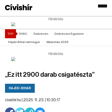
Hirdetés
TOP
DVSC
Debrecen
Debreceni Egyetem
Hajdú-Bihar vármegye
Választás 2026
Hirdetés
„Ez itt 2900 darab csigatészta”
HAJDÚ-BIHAR
civishir.hu |
2025. 11. 23. | 10:30:17