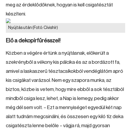
meg az érdeklődőknek, hogyan is kell csigatésztát
készíteni.
Nyújtás után
(Fotó: Cívishír)
Elő a dekopírfűrésszel!
Közben a végére értünk a nyújtásnak, előkerült a
szekrényből a vékony kis pálcika és az a bordázott fa,
amivel a laskaszerű tésztacsíkokból vendéglátóm apró
kis csigákat varázsol. Nem egy szapora munka, az
biztos, közbe is vetem, hogy mire ebből a sok tésztából
mindből csiga lesz, lehet, a Nap is lemegy, pedig akkor
még dél sem volt. – Ezt a mennyiséget egyedül két nap
alatt tudnám megcsinálni, és összesen egy kiló tíz deka
csigatészta lenne belőle – vágja rá, majd gyorsan