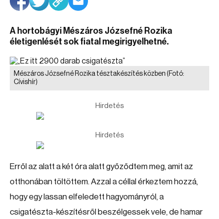
A hortobágyi Mészáros Józsefné Rozika
életigenlését sok fiatal megirigyelhetné.
Mészáros Józsefné Rozika tésztakészítés közben
(Fotó:
Cívishír)
Hirdetés
Hirdetés
Erről az alatt a két óra alatt győződtem meg, amit az
otthonában töltöttem. Azzal a céllal érkeztem hozzá,
hogy egy lassan elfeledett hagyományról, a
csigatészta-készítésről beszélgessek vele, de hamar