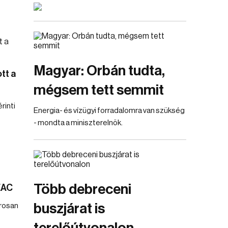
Magyar: Orbán tudta,
tt a
mégsem tett semmit
rinti
Energia- és vízügyi forradalomra van szükség
- mondta a miniszterelnök.
Több debreceni
EAC
buszjárat is
rosan