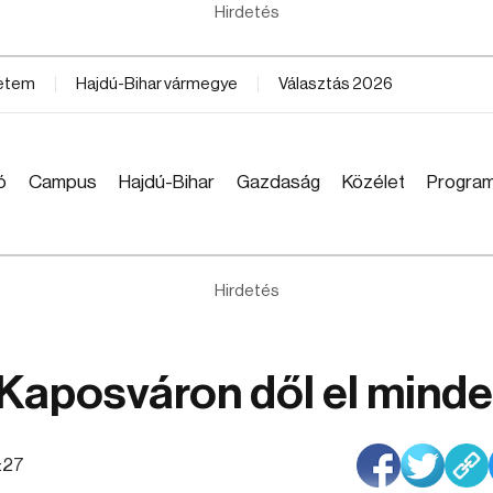
Hirdetés
yetem
Hajdú-Bihar vármegye
Választás 2026
ó
Campus
Hajdú-Bihar
Gazdaság
Közélet
Progra
Hirdetés
 Kaposváron dől el mind
1:27