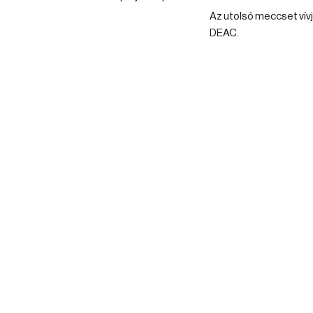
Az utolsó meccset vívj
DEAC.