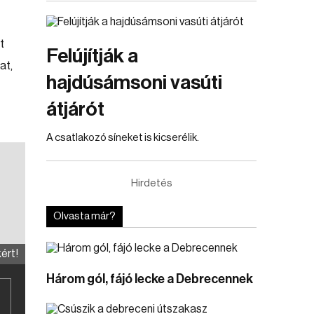
t
Felújítják a
at,
hajdúsámsoni vasúti
átjárót
A csatlakozó síneket is kicserélik.
Hirdetés
Olvasta már?
ért!
a
Három gól, fájó lecke a Debrecennek