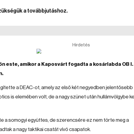
szükségük a továbbjutáshoz.
Hirdetés
n este, amikor a Kaposvárt fogadta a kosárlabda OB I.
n.
segítette a DEAC-ot, amely az első két negyedben jelentősebb
tics is elemében volt, de a nagy szünet után hullámvölgybe ke
tte a somogyi együttes, de szerencsére ez nem törte meg a
adtak a nagy taktikai csatát vívó csapatok.