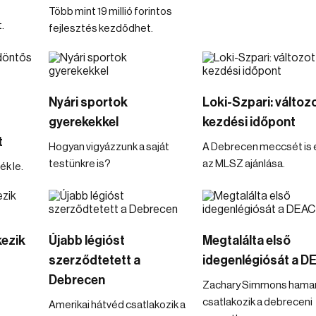
Több mint 19 millió forintos
.
fejlesztés kezdődhet.
Nyári sportok
Loki-Szpari: változo
gyerekekkel
kezdési időpont
t
Hogyan vigyázzunk a saját
A Debrecen meccsét is é
testünkre is?
az MLSZ ajánlása.
k le.
kezik
Újabb légióst
Megtalálta első
szerződtetett a
idegenlégiósát a D
Debrecen
Zachary Simmons hama
csatlakozik a debreceni
Amerikai hátvéd csatlakozik a