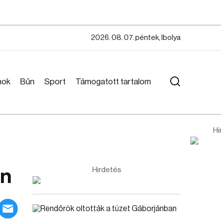
2026. 08. 07. péntek, Ibolya
mok
Bűn
Sport
Támogatott tartalom
Hi
en
Hirdetés