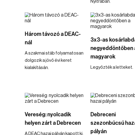
Nyitrában.
Három távozó a DEAC-
3x3-as kosárlabda
nál
negyeddöntőben 
A szakmai stáb folyamatosan
magyarok
dolgozik a jövő évi keret
Legyőzték a letteket.
kialakításán.
Vereség: nyolcadik
Debreceni
helyen zárt a Debrecen
szezonbúcsú haz
pályán
A DEAC hazai pályán kapott ki.