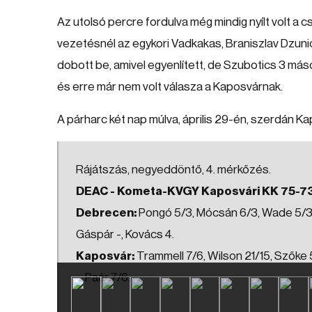
Az utolsó percre fordulva még mindig nyílt volt a
vezetésnél az egykori Vadkakas, Braniszlav Dzunic
dobott be, amivel egyenlített, de Szubotics 3 máso
és erre már nem volt válasza a Kaposvárnak.
A párharc két nap múlva, április 29-én, szerdán Ka
Rájátszás, negyeddöntő, 4. mérkőzés.
DEAC - Kometa-KVGY Kaposvári KK 75-73 (
Debrecen:
Pongó 5/3, Mócsán 6/3, Wade 5/3, 
Gáspár -, Kovács 4.
Kaposvár:
Trammell 7/6, Wilson 21/15, Szőke 5
-, Paár 7/6.