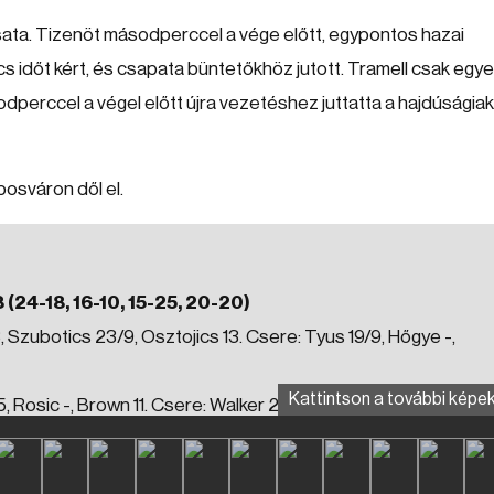
 csata. Tizenöt másodperccel a vége előtt, egypontos hazai
s időt kért, és csapata büntetőkhöz jutott. Tramell csak egye
dperccel a végel előtt újra vezetéshez juttatta a hajdúságiak
posváron dől el.
24-18, 16-10, 15-25, 20-20)
Szubotics 23/9, Osztojics 13. Csere: Tyus 19/9, Hőgye -,
Kattintson a további képek
, Rosic -, Brown 11. Csere: Walker 20/9, Buzás -, Völgyi 2, Pusk