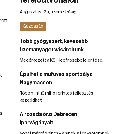
terelőútvonalon
Augusztus 12-i, üzemzárásig.
Gazdaság
Több gyógyszert, kevesebb
üzemanyagot vásároltunk
Megérkezett a KSH legfrissebb jelentése.
Épülhet a műfüves sportpálya
k
Nagymacson
Több mint 19 millió forintos fejlesztés
kezdődhet.
a
A rozsda őrzi Debrecen
iparvágányait
Vonat már rég nincs – a sínek, a fénysorompók