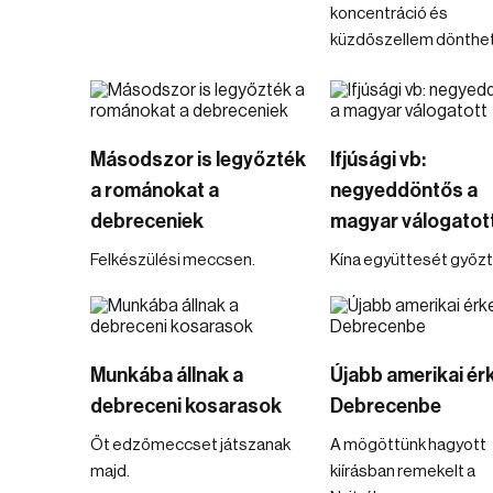
koncentráció és
küzdőszellem dönthet
Másodszor is legyőzték
Ifjúsági vb:
a románokat a
negyeddöntős a
debreceniek
magyar válogatot
Felkészülési meccsen.
Kína együttesét győzté
Munkába állnak a
Újabb amerikai ér
debreceni kosarasok
Debrecenbe
Őt edzőmeccset játszanak
A mögöttünk hagyott
majd.
kiírásban remekelt a