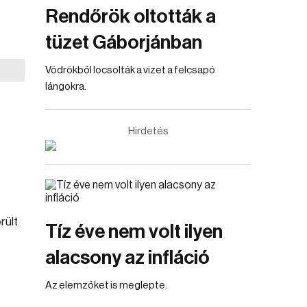
Rendőrök oltották a
tüzet Gáborjánban
Vödrökből locsolták a vizet a felcsapó
lángokra.
Hirdetés
rült
Tíz éve nem volt ilyen
alacsony az infláció
Az elemzőket is meglepte.