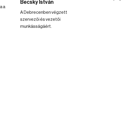
Becsky István
a a
A Debrecenben végzett
szervezői és vezetői
munkásságáért.