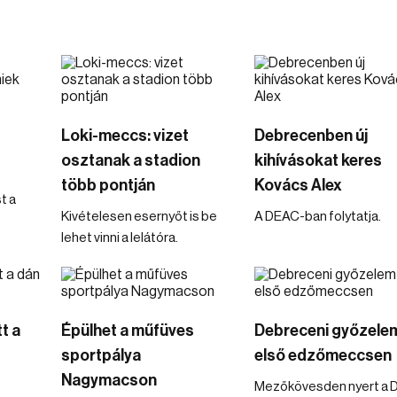
Loki-meccs: vizet
Debrecenben új
osztanak a stadion
kihívásokat keres
több pontján
Kovács Alex
t a
Kivételesen esernyőt is be
A DEAC-ban folytatja.
lehet vinni a lelátóra.
t a
Épülhet a műfüves
Debreceni győzele
sportpálya
első edzőmeccsen
Nagymacson
Mezőkövesden nyert a 