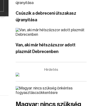
Csúszik a debreceni útszakasz
újranyitása
Van, aki már hétszázszor adott
plazmát Debrecenben
Hirdetés
Magyar: nincs szükség