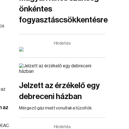
önkéntes
fogyasztáscsökkentésre
Hirdetés
Jelzett az érzékelő egy
debreceni házban
m az
Mérgező gáz miatt vonultak a tűzoltók.
DEAC.
Hirdetés