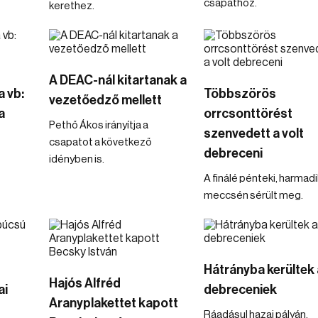
csapathoz.
kerethez.
A DEAC-nál kitartanak a
 vb:
Többszörös
vezetőedző mellett
a
orrcsonttörést
Pethő Ákos irányítja a
szenvedett a volt
csapatot a következő
debreceni
idényben is.
A finálé pénteki, harmadi
meccsén sérült meg.
Hátrányba kerültek 
Hajós Alfréd
ai
debreceniek
Aranyplakettet kapott
Ráadásul hazai pályán.