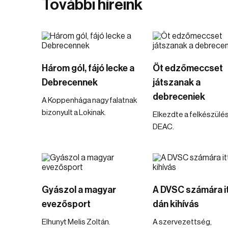
További híreink
Három gól, fájó lecke a
Öt edzőmeccset
Debrecennek
játszanak a
debreceniek
A Koppenhága nagy falatnak
bizonyult a Lokinak.
Elkezdte a felkészülés
DEAC.
Gyászol a magyar
A DVSC számára it
evezősport
dán kihívás
Elhunyt Melis Zoltán.
A szervezettség,