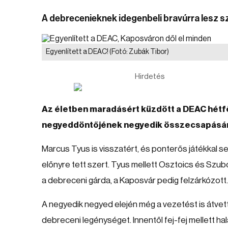
A debrecenieknek idegenbeli bravúrra lesz 
Egyenlített a DEAC!
(Fotó: Zubák Tibor)
Hirdetés
Az életben maradásért küzdött a DEAC hétfő
negyeddöntőjének negyedik összecsapásá
Marcus Tyus is visszatért, és ponterős játékkal 
előnyre tett szert. Tyus mellett Osztoics és Szubo
a debreceni gárda, a Kaposvár pedig felzárkózott.
A negyedik negyed elején még a vezetést is átve
debreceni legénységet. Innentől fej-fej mellett hal