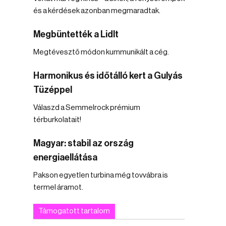
és a kérdések azonban megmaradtak.
Megbüntették a Lidlt
Megtévesztő módon kummunikált a cég.
Harmonikus és időtálló kert a Gulyás
Tüzéppel
Válaszd a Semmelrock prémium
térburkolatait!
Magyar: stabil az ország
energiaellátása
Pakson egyetlen turbina még tovvábra is
termel áramot.
Támogatott tartalom