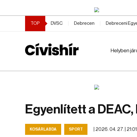
TOP
DVSC
Debrecen
Debreceni Eg
Helyben jár
Egyenlített a DEAC,
|
2026. 04. 27. | 21:0
KOSÁRLABDA
SPORT