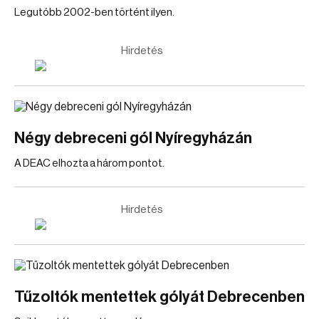
Legutóbb 2002-ben történt ilyen.
Hirdetés
Négy debreceni gól Nyíregyházán
A DEAC elhozta a három pontot.
Hirdetés
Tűzoltók mentettek gólyát Debrecenben