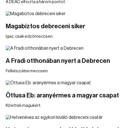
A DEAC elhozta a három pontot.
Magabiztos debreceni siker
Igaz, csak edzőmeccsen.
A Fradi otthonában nyert a Debrecen
Felkészülési meccsen.
Öttusa Eb: aranyérmes a magyar csapat
Kitettek magukért.