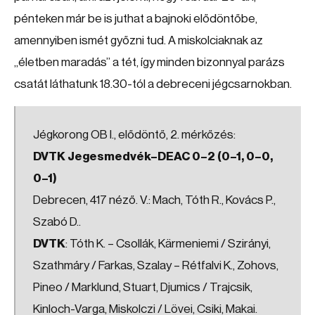
pénteken már be is juthat a bajnoki elődöntőbe,
amennyiben ismét győzni tud. A miskolciaknak az
„életben maradás” a tét, így minden bizonnyal parázs
csatát láthatunk 18.30-tól a debreceni jégcsarnokban.
Jégkorong OB I., elődöntő, 2. mérkőzés:
DVTK Jegesmedvék–DEAC 0–2 (0–1, 0–0,
0–1)
Debrecen, 417 néző. V.: Mach, Tóth R., Kovács P.,
Szabó D..
DVTK
: Tóth K. – Csollák, Kärmeniemi / Szirányi,
Szathmáry / Farkas, Szalay – Rétfalvi K., Zohovs,
Pineo / Marklund, Stuart, Djumics / Trajcsik,
Kinloch-Varga, Miskolczi / Lövei, Csiki, Makai.