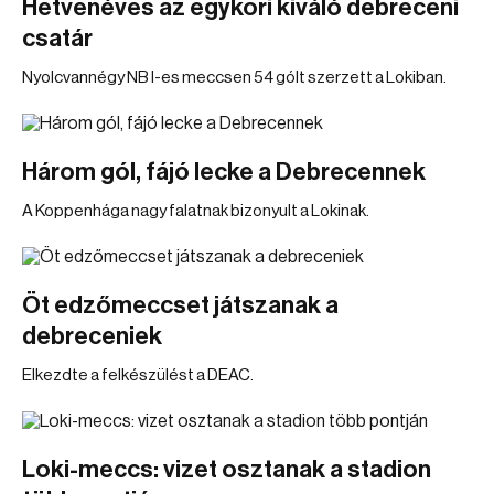
Hetvenéves az egykori kiváló debreceni
csatár
Nyolcvannégy NB I-es meccsen 54 gólt szerzett a Lokiban.
Három gól, fájó lecke a Debrecennek
A Koppenhága nagy falatnak bizonyult a Lokinak.
Öt edzőmeccset játszanak a
debreceniek
Elkezdte a felkészülést a DEAC.
Loki-meccs: vizet osztanak a stadion