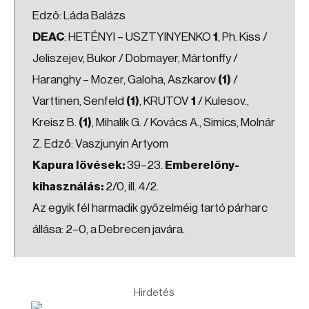
Edző: Láda Balázs
DEAC
: HETÉNYI – USZTYINYENKO
1
, Ph. Kiss /
Jeliszejev, Bukor / Dobmayer, Mártonffy /
Haranghy – Mozer, Galoha, Aszkarov
(1)
/
Varttinen, Senfeld
(1)
, KRUTOV
1
/ Kulesov.,
Kreisz B.
(1)
, Mihalik G. / Kovács A., Simics, Molnár
Z. Edző: Vaszjunyin Artyom
Kapura lövések:
39–23.
Emberelőny-
kihasználás:
2/0, ill. 4/2.
Az egyik fél harmadik győzelméig tartó párharc
állása: 2–0, a Debrecen javára.
Hirdetés