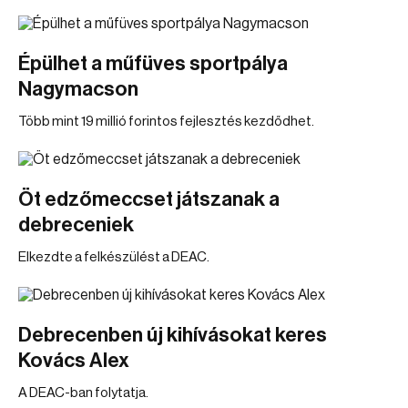
Épülhet a műfüves sportpálya
Nagymacson
Több mint 19 millió forintos fejlesztés kezdődhet.
Öt edzőmeccset játszanak a
debreceniek
Elkezdte a felkészülést a DEAC.
Debrecenben új kihívásokat keres
Kovács Alex
A DEAC-ban folytatja.