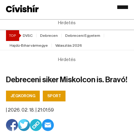
Hirdetés
TOP
DVSC
Debrecen
Debreceni Egyetem
Hajdú-Bihar vármegye
Választás 2026
Hirdetés
Debreceni siker Miskolcon is. Bravó!
JÉGKORONG
SPORT
|
2026. 02. 18. | 21:01:59