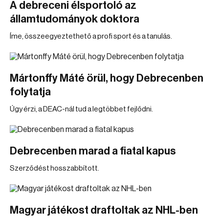
A debreceni élsportoló az
államtudományok doktora
Íme, összeegyeztethető a profi sport és a tanulás.
Mártonffy Máté örül, hogy Debrecenben
folytatja
Úgy érzi, a DEAC-nál tud a legtöbbet fejlődni.
Debrecenben marad a fiatal kapus
Szerződést hosszabbított.
Magyar játékost draftoltak az NHL-ben