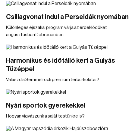
Csillagvonat indul a Perseidák nyomában
Különleges éjszakai program várja az érdeklődőket
augusztusban Debrecenben.
Harmonikus és időtálló kert a Gulyás
Tüzéppel
Válaszd a Semmelrock prémium térburkolatait!
Nyári sportok gyerekekkel
Hogyan vigyázzunk a saját testünkre is?