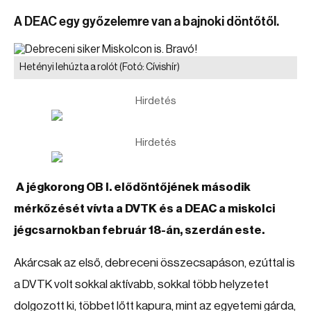
A DEAC egy győzelemre van a bajnoki döntőtől.
Hetényi lehúzta a rolót
(Fotó: Cívishír)
Hirdetés
Hirdetés
A jégkorong OB I. elődöntőjének második
mérkőzését vívta a DVTK és a DEAC a miskolci
jégcsarnokban február 18-án, szerdán este.
Akárcsak az első, debreceni összecsapáson, ezúttal is
a DVTK volt sokkal aktívabb, sokkal több helyzetet
dolgozott ki, többet lőtt kapura, mint az egyetemi gárda,