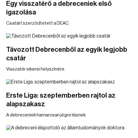
Egy visszatérő a debreceniek első
igazolása
Csatárt szerződtetett a DEAC.
Távozott Debrecenből az egyik legjobb
csatár
Visszatér sikerei helyszínére.
Erste Liga: szeptemberben rajtol az
alapszakasz
A debreceniek hamarosan jégre lépnek.