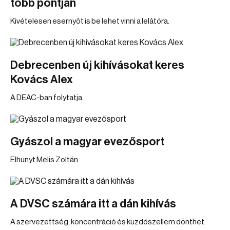
több pontján
Kivételesen esernyőt is be lehet vinni a lelátóra.
Debrecenben új kihívásokat keres
Kovács Alex
A DEAC-ban folytatja.
Gyászol a magyar evezősport
Elhunyt Melis Zoltán.
A DVSC számára itt a dán kihívás
A szervezettség, koncentráció és küzdőszellem dönthet.