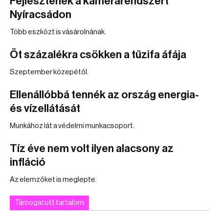
Fejlesztenék a kamerarendszert
Nyíracsádon
Több eszközt is vásárolnának.
Öt százalékra csökken a tűzifa áfája
Szeptember közepétől.
Ellenállóbbá tennék az ország energia-
és vízellátását
Munkához lát a védelmi munkacsoport.
Tíz éve nem volt ilyen alacsony az
infláció
Az elemzőket is meglepte.
Támogatott tartalom