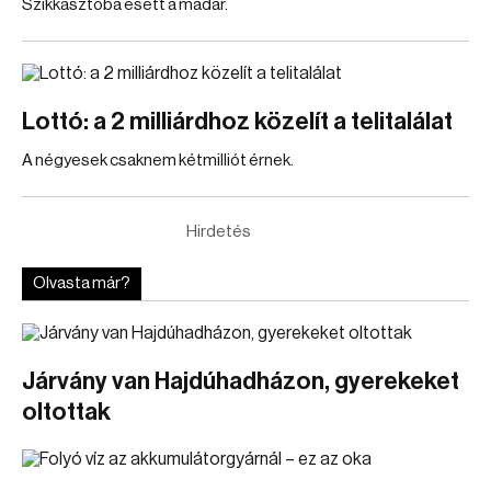
Szikkasztóba esett a madár.
Lottó: a 2 milliárdhoz közelít a telitalálat
A négyesek csaknem kétmilliót érnek.
Hirdetés
Olvasta már?
Járvány van Hajdúhadházon, gyerekeket
oltottak