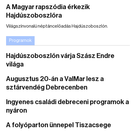
A Magyar rapszódia érkezik
Hajdúszoboszlóra
Világszínvonalú néptáncelőadás Hajdúszoboszlón.
Programok
Hajdúszoboszlón várja Szász Endre
világa
Augusztus 20-án a ValMar lesz a
sztárvendég Debrecenben
Ingyenes családi debreceni programok a
nyáron
A folyóparton ünnepel Tiszacsege