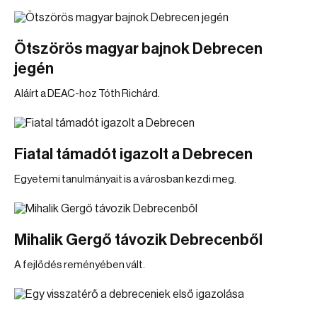
Ötszörös magyar bajnok Debrecen
jegén
Aláírt a DEAC-hoz Tóth Richárd.
Fiatal támadót igazolt a Debrecen
Egyetemi tanulmányait is a városban kezdi meg.
Mihalik Gergő távozik Debrecenből
A fejlődés reményében vált.