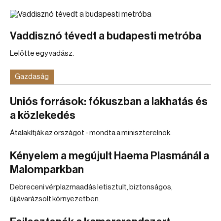
Vaddisznó tévedt a budapesti metróba
Lelőtte egy vadász.
Gazdaság
Uniós források: fókuszban a lakhatás és
a közlekedés
Átalakítják az országot - mondta a miniszterelnök.
Kényelem a megújult Haema Plasmánál a
Malomparkban
Debreceni vérplazmaadás letisztult, biztonságos,
újjávarázsolt környezetben.