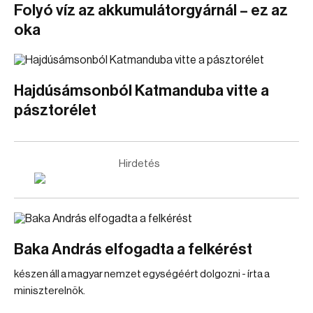
Folyó víz az akkumulátorgyárnál – ez az
oka
Hajdúsámsonból Katmanduba vitte a
pásztorélet
Hirdetés
Baka András elfogadta a felkérést
készen áll a magyar nemzet egységéért dolgozni - írta a
miniszterelnök.