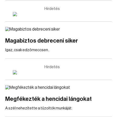
Hirdetés
Magabiztos debreceni siker
Igaz, csak edzőmeccsen.
Hirdetés
Megfékezték a hencidai lángokat
A szél nehezítette a tűzoltók munkáját.