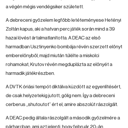
a végén mégis vendégsiker született.
A debreceni győzelem legfőbb letéteményese Hetényi
Zoltán kapus, aki a hatvan perc játék során mind a 39
hazai lövést ártalmatlanította. A DEAC az első
harmadban Usztinyenko bombája révén szerzett előnyt
emberelőnyből, majd miután túlélte a miskolci
rohamokat, Krutov révén megduplázta az előnyét a
harmadik játékrészben.
A DVTK óriási tempót diktálva küzdött az egyenlítésért,
de csak helyzetekig jutott, gólig nem. Így a debreceni
cerberus „shutoutot” ért el, amire abszolút rászolgált.
A DEAC pedig általa rászolgált a második győzelmére a
párharcban, ami azt jelenti, hogy február 20-án,