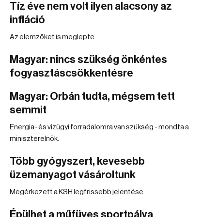
Tíz éve nem volt ilyen alacsony az
infláció
Az elemzőket is meglepte.
Magyar: nincs szükség önkéntes
fogyasztáscsökkentésre
Magyar: Orbán tudta, mégsem tett
semmit
Energia- és vízügyi forradalomra van szükség - mondta a
miniszterelnök.
Több gyógyszert, kevesebb
üzemanyagot vásároltunk
Megérkezett a KSH legfrissebb jelentése.
Épülhet a műfüves sportpálya