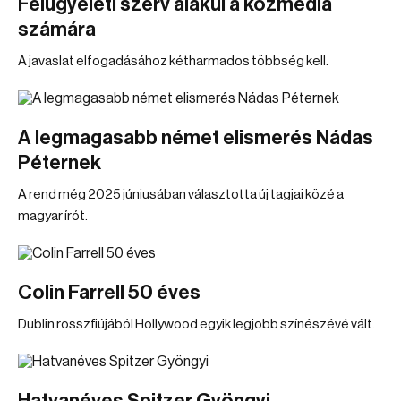
Felügyeleti szerv alakul a közmédia
számára
A javaslat elfogadásához kétharmados többség kell.
A legmagasabb német elismerés Nádas
Péternek
A rend még 2025 júniusában választotta új tagjai közé a
magyar írót.
Colin Farrell 50 éves
Dublin rosszfiújából Hollywood egyik legjobb színészévé vált.