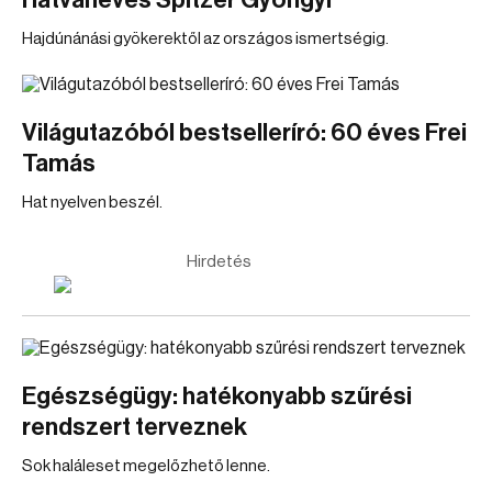
Hatvanéves Spitzer Gyöngyi
Hajdúnánási gyökerektől az országos ismertségig.
Világutazóból bestselleríró: 60 éves Frei
Tamás
Hat nyelven beszél.
Hirdetés
Egészségügy: hatékonyabb szűrési
rendszert terveznek
Sok haláleset megelőzhető lenne.