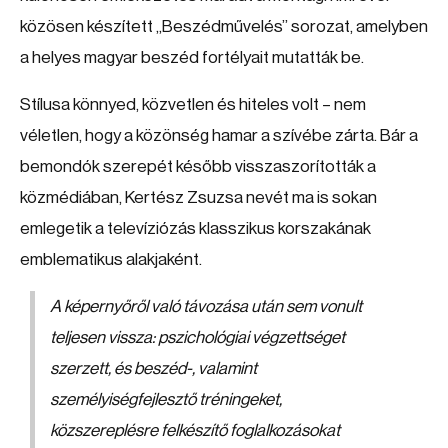
közösen készített „Beszédművelés” sorozat, amelyben
a helyes magyar beszéd fortélyait mutatták be.
Stílusa könnyed, közvetlen és hiteles volt – nem
véletlen, hogy a közönség hamar a szívébe zárta. Bár a
bemondók szerepét később visszaszorították a
közmédiában, Kertész Zsuzsa nevét ma is sokan
emlegetik a televíziózás klasszikus korszakának
emblematikus alakjaként.
A képernyőről való távozása után sem vonult
teljesen vissza: pszichológiai végzettséget
szerzett, és beszéd-, valamint
személyiségfejlesztő tréningeket,
közszereplésre felkészítő foglalkozásokat