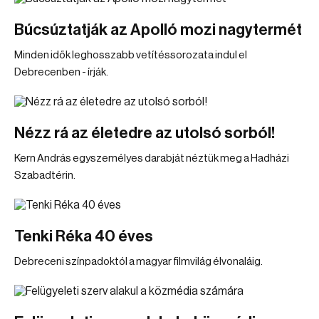
Búcsúztatják az Apolló mozi nagytermét
Minden idők leghosszabb vetítéssorozata indul el
Debrecenben - írják.
Nézz rá az életedre az utolsó sorból!
Kern András egyszemélyes darabját néztük meg a Hadházi
Szabadtérin.
Tenki Réka 40 éves
Debreceni színpadoktól a magyar filmvilág élvonaláig.