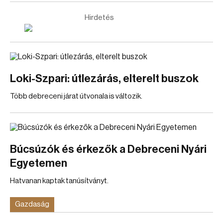
Hirdetés
Loki-Szpari: útlezárás, elterelt buszok
Több debreceni járat útvonala is változik.
Búcsúzók és érkezők a Debreceni Nyári
Egyetemen
Hatvanan kaptak tanúsítványt.
Gazdaság