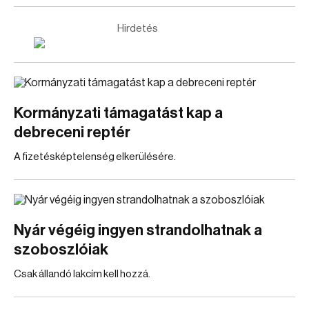
Hirdetés
Kormányzati támagatást kap a
debreceni reptér
A fizetésképtelenség elkerülésére.
Nyár végéig ingyen strandolhatnak a
szoboszlóiak
Csak állandó lakcím kell hozzá.