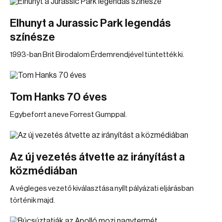
Elhunyt a Jurassic Park legendás
színésze
1993-ban Brit Birodalom Érdemrendjével tüntették ki.
Tom Hanks 70 éves
Egybeforrt a neve Forrest Gumppal.
Az új vezetés átvette az irányítást a
közmédiában
A végleges vezető kiválasztása nyílt pályázati eljárásban
történik majd.