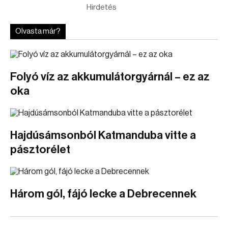
Hirdetés
Olvasta már?
Folyó víz az akkumulátorgyárnál – ez az
oka
Hajdúsámsonból Katmanduba vitte a
pásztorélet
Három gól, fájó lecke a Debrecennek