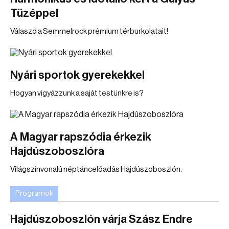
Tüzéppel
Válaszd a Semmelrock prémium térburkolatait!
Nyári sportok gyerekekkel
Hogyan vigyázzunk a saját testünkre is?
A Magyar rapszódia érkezik
Hajdúszoboszlóra
Világszínvonalú néptáncelőadás Hajdúszoboszlón.
Programok
Hajdúszoboszlón várja Szász Endre