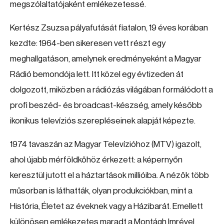
megszólaltatójaként emlékezetessé.
Kertész Zsuzsa pályafutását fiatalon, 19 éves korában
kezdte: 1964-ben sikeresen vett részt egy
meghallgatáson, amelynek eredményeként a Magyar
Rádió bemondója lett. Itt közel egy évtizeden át
dolgozott, miközben a rádiózás világában formálódott a
profi beszéd- és broadcast-készség, amely később
ikonikus televíziós szerepléseinek alapját képezte.
1974 tavaszán az Magyar Televízióhoz (MTV) igazolt,
ahol újabb mérföldkőhöz érkezett: a képernyőn
keresztül jutott el a háztartások millióiba. A nézők több
műsorban is láthatták, olyan produkciókban, mint a
História, Életet az éveknek vagy a Házibarát. Emellett
különösen emlékezetes maradt a Montágh Imrével