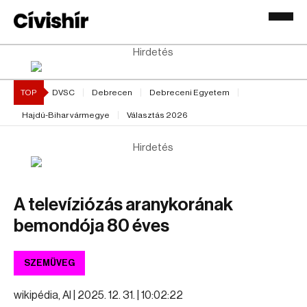
Hirdetés
TOP
DVSC
Debrecen
Debreceni Egyetem
Hajdú-Bihar vármegye
Választás 2026
Hirdetés
A televíziózás aranykorának
bemondója 80 éves
SZEMÜVEG
wikipédia, AI |
2025. 12. 31. | 10:02:22