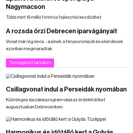
Nagymacson
Több mint 19 millió forintos fejlesztés kezdődhet.
A rozsda őrzi Debrecen iparvágányait
Vonat már rég nincs – a sínek, a fénysorompók és a kérdések
azonban megmaradtak.
Támogatott tartalom
Csillagvonat indul a Perseidák nyomában
Különleges éjszakai program várja az érdeklődőket
augusztusban Debrecenben.
Harmonikus és időtálló kert a Gulyás