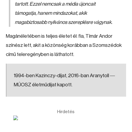
tartott. Ezzel nemcsak a média újoncait
támogatja, hanem mindazokat, akik
magabiztosabb nyilvános szereplésre vágynak.
Magánéletében is teljes életet él: fia, Tímár Andor
színész lett, akit a közönség korábban a Szomszédok
című teleregényben is láthatott.
1994-ben Kazinczy-díjat, 2016-ban Aranytoll ―
MÚOSZ életműdíjat kapott.
Hirdetés