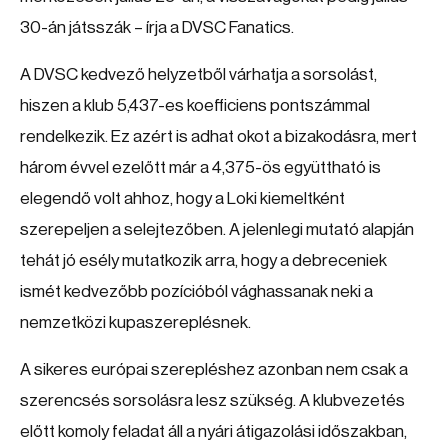
30-án játsszák – írja a DVSC Fanatics.
A DVSC kedvező helyzetből várhatja a sorsolást,
hiszen a klub 5,437-es koefficiens pontszámmal
rendelkezik. Ez azért is adhat okot a bizakodásra, mert
három évvel ezelőtt már a 4,375-ös együttható is
elegendő volt ahhoz, hogy a Loki kiemeltként
szerepeljen a selejtezőben. A jelenlegi mutató alapján
tehát jó esély mutatkozik arra, hogy a debreceniek
ismét kedvezőbb pozícióból vághassanak neki a
nemzetközi kupaszereplésnek.
A sikeres európai szerepléshez azonban nem csak a
szerencsés sorsolásra lesz szükség. A klubvezetés
előtt komoly feladat áll a nyári átigazolási időszakban,