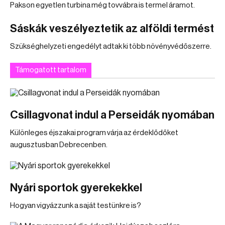
Pakson egyetlen turbina még tovvábra is termel áramot.
Sáskák veszélyeztetik az alföldi termést
Szükséghelyzeti engedélyt adtak ki több növényvédőszerre.
Támogatott tartalom
Csillagvonat indul a Perseidák nyomában
Különleges éjszakai program várja az érdeklődőket
augusztusban Debrecenben.
Nyári sportok gyerekekkel
Hogyan vigyázzunk a saját testünkre is?