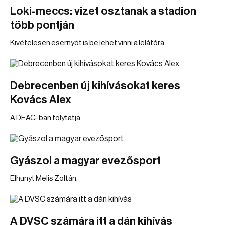
Loki-meccs: vizet osztanak a stadion
több pontján
Kivételesen esernyőt is be lehet vinni a lelátóra.
Debrecenben új kihívásokat keres
Kovács Alex
A DEAC-ban folytatja.
Gyászol a magyar evezősport
Elhunyt Melis Zoltán.
A DVSC számára itt a dán kihívás