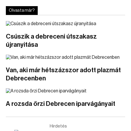
Olvasta már?
Csúszik a debreceni útszakasz
újranyitása
Van, aki már hétszázszor adott plazmát
Debrecenben
A rozsda őrzi Debrecen iparvágányait
Hirdetés