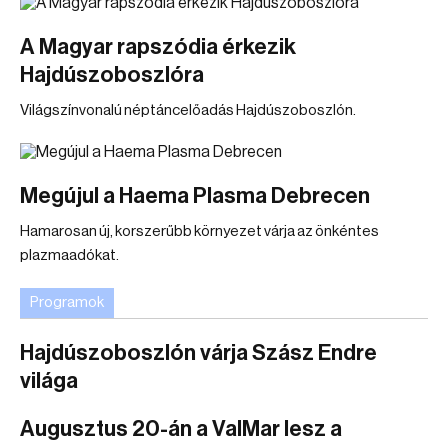
A Magyar rapszódia érkezik
Hajdúszoboszlóra
Világszínvonalú néptáncelőadás Hajdúszoboszlón.
Megújul a Haema Plasma Debrecen
Hamarosan új, korszerűbb környezet várja az önkéntes
plazmaadókat.
Programok
Hajdúszoboszlón várja Szász Endre
világa
Augusztus 20-án a ValMar lesz a