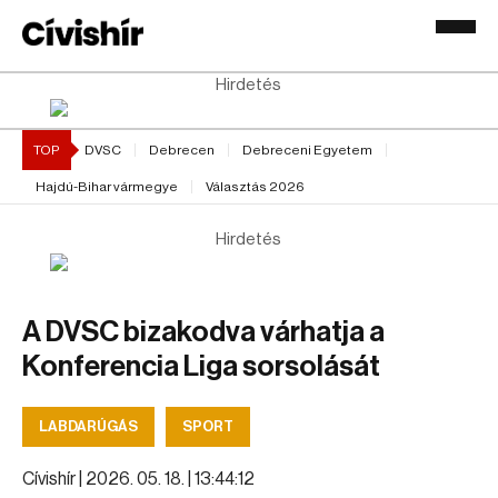
Hirdetés
TOP
DVSC
Debrecen
Debreceni Egyetem
Hajdú-Bihar vármegye
Választás 2026
Hirdetés
A DVSC bizakodva várhatja a
Konferencia Liga sorsolását
LABDARÚGÁS
SPORT
Cívishír |
2026. 05. 18. | 13:44:12