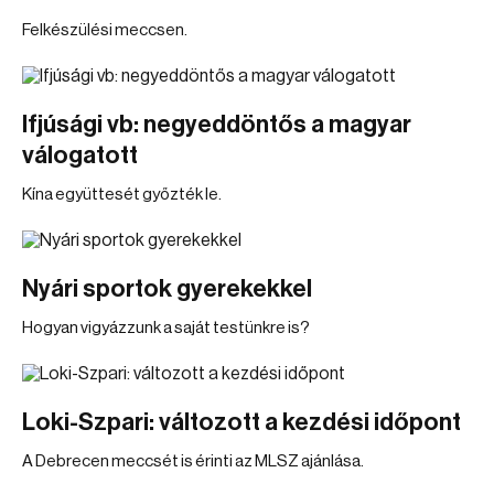
Felkészülési meccsen.
Ifjúsági vb: negyeddöntős a magyar
válogatott
Kína együttesét győzték le.
Nyári sportok gyerekekkel
Hogyan vigyázzunk a saját testünkre is?
Loki-Szpari: változott a kezdési időpont
A Debrecen meccsét is érinti az MLSZ ajánlása.