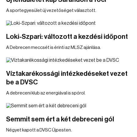
A sportegyesület új vezetőséget választott.
Loki-Szpari: változott a kezdési időpont
A Debrecen meccsét is érinti az MLSZ ajánlása.
Víztakarékossági intézkedéseket vezet
be a DVSC
A debreceni klub az energiával is spórol.
Semmit sem ért a két debreceni gól
Négyet kapott a DVSC Újpesten.