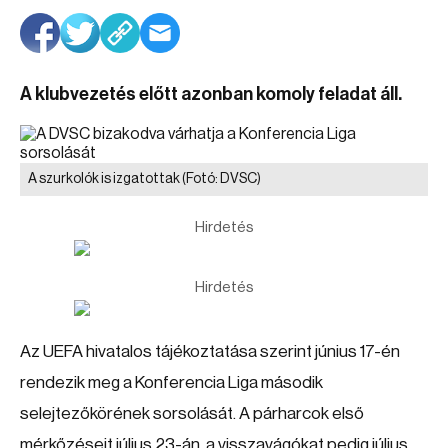
A klubvezetés előtt azonban komoly feladat áll.
A szurkolók is izgatottak
(Fotó: DVSC)
Hirdetés
Hirdetés
Az UEFA hivatalos tájékoztatása szerint június 17-én
rendezik meg a Konferencia Liga második
selejtezőkörének sorsolását. A párharcok első
mérkőzéseit július 23-án, a visszavágókat pedig július