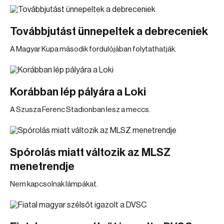
Továbbjutást ünnepeltek a debreceniek
A Magyar Kupa második fordulójában folytathatják.
Korábban lép pályára a Loki
A Szusza Ferenc Stadionban lesz a meccs.
Spórolás miatt változik az MLSZ
menetrendje
Nem kapcsolnak lámpákat.