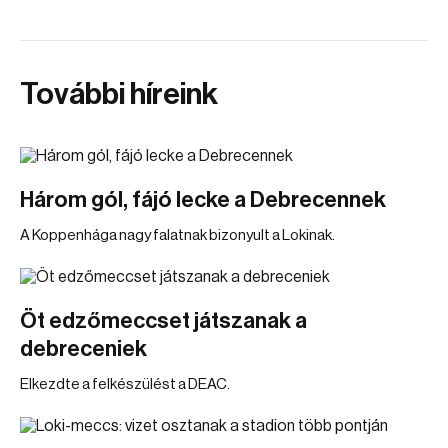
További híreink
Három gól, fájó lecke a Debrecennek
A Koppenhága nagy falatnak bizonyult a Lokinak.
Öt edzőmeccset játszanak a
debreceniek
Elkezdte a felkészülést a DEAC.