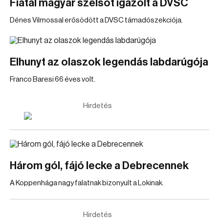
Fiatal magyar szélsőt igazolt a DVSC
Dénes Vilmossal erősödött a DVSC támadószekciója.
Elhunyt az olaszok legendás labdarúgója
Franco Baresi 66 éves volt.
Hirdetés
Három gól, fájó lecke a Debrecennek
A Koppenhága nagy falatnak bizonyult a Lokinak.
Hirdetés