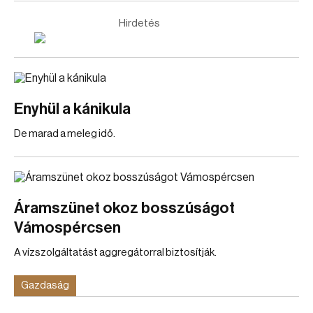
Hirdetés
Enyhül a kánikula
De marad a meleg idő.
Áramszünet okoz bosszúságot
Vámospércsen
A vízszolgáltatást aggregátorral biztosítják.
Gazdaság