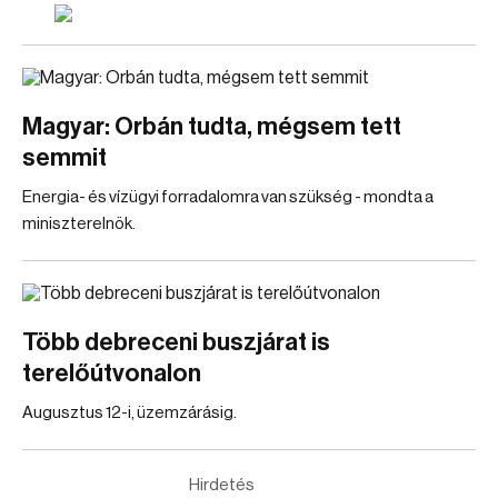
Magyar: Orbán tudta, mégsem tett
semmit
Energia- és vízügyi forradalomra van szükség - mondta a
miniszterelnök.
Több debreceni buszjárat is
terelőútvonalon
Augusztus 12-i, üzemzárásig.
Hirdetés