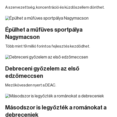
A szervezettség, koncentráció és küzdőszellem dönthet.
Épülhet a műfüves sportpálya
Nagymacson
Több mint 19 millió forintos fejlesztés kezdődhet.
Debreceni győzelem az első
edzőmeccsen
Mezőkövesden nyert a DEAC.
Másodszor is legyőzték a románokat a
debreceniek