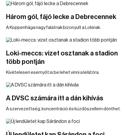
Három gól, fájó lecke a Debrecennek
A Koppenhága nagy falatnak bizonyult a Lokinak.
Loki-meccs: vizet osztanak a stadion
több pontján
Kivételesen esernyőt is be lehet vinni a lelátóra.
A DVSC számára itt a dán kihívás
A szervezettség, koncentráció és küzdőszellem dönthet.
Új lendületet kap Sárándon a foci