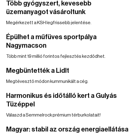
Több gyógyszert, kevesebb
üzemanyagot vásároltunk
Megérkezett a KSH legfrissebb jelentése.
Épülhet a műfüves sportpálya
Nagymacson
Több mint 19 millió forintos fejlesztés kezdődhet.
Megbüntették a Lidlt
Megtévesztő módon kummunikált a cég.
Harmonikus és időtálló kert a Gulyás
Tüzéppel
Válaszd a Semmelrock prémium térburkolatait!
Magyar: stabil az ország energiaellátása