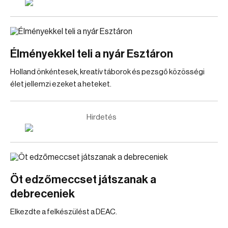
Élményekkel teli a nyár Esztáron
Holland önkéntesek, kreatív táborok és pezsgő közösségi
élet jellemzi ezeket a heteket.
Hirdetés
Öt edzőmeccset játszanak a
debreceniek
Elkezdte a felkészülést a DEAC.