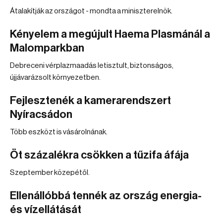
Átalakítják az országot - mondta a miniszterelnök.
Kényelem a megújult Haema Plasmánál a
Malomparkban
Debreceni vérplazmaadás letisztult, biztonságos,
újjávarázsolt környezetben.
Fejlesztenék a kamerarendszert
Nyíracsádon
Több eszközt is vásárolnának.
Öt százalékra csökken a tűzifa áfája
Szeptember közepétől.
Ellenállóbbá tennék az ország energia-
és vízellátását