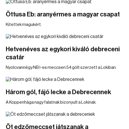
Öttusa Eb: aranyérmes a magyar csapat
Kitettek magukért.
Hetvenéves az egykori kiváló debreceni
csatár
Nyolcvannégy NB I-es meccsen 54 gólt szerzett a Lokiban.
Három gól, fájó lecke a Debrecennek
A Koppenhága nagy falatnak bizonyult a Lokinak.
Öt edzőmeccset játszanak a