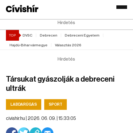
Hirdetés
TOP
DVSC
Debrecen
Debreceni Egyetem
Hajdú-Bihar vármegye
Választás 2026
Hirdetés
Társukat gyászolják a debreceni
ultrák
LABDARÚGÁS
SPORT
civishir.hu |
2026. 06. 09. | 15:33:05