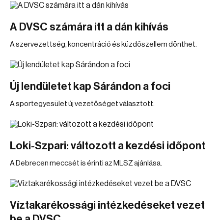
A DVSC számára itt a dán kihívás
A szervezettség, koncentráció és küzdőszellem dönthet.
Új lendületet kap Sárándon a foci
A sportegyesület új vezetőséget választott.
Loki-Szpari: változott a kezdési időpont
A Debrecen meccsét is érinti az MLSZ ajánlása.
Víztakarékossági intézkedéseket vezet
be a DVSC