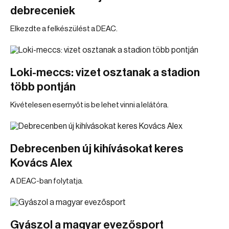
debreceniek
Elkezdte a felkészülést a DEAC.
Loki-meccs: vizet osztanak a stadion
több pontján
Kivételesen esernyőt is be lehet vinni a lelátóra.
Debrecenben új kihívásokat keres
Kovács Alex
A DEAC-ban folytatja.
Gyászol a magyar evezősport