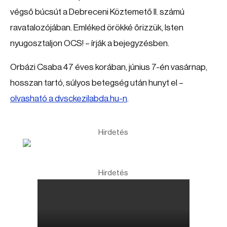
végső búcsút a Debreceni Köztemető II. számú
ravatalozójában. Emléked örökké őrizzük, Isten
nyugosztaljon OCS! – írják a bejegyzésben.
Orbázi Csaba 47 éves korában, június 7-én vasárnap,
hosszan tartó, súlyos betegség után hunyt el –
olvasható a dvsckezilabda.hu-n
.
Hirdetés
Hirdetés