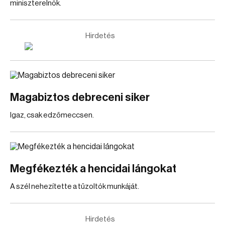
miniszterelnök.
Hirdetés
Magabiztos debreceni siker
Igaz, csak edzőmeccsen.
Megfékezték a hencidai lángokat
A szél nehezítette a tűzoltók munkáját.
Hirdetés