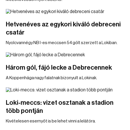
Hetvenéves az egykori kiváló debreceni
csatár
Nyolcvannégy NB I-es meccsen 54 gólt szerzett a Lokiban.
Három gól, fájó lecke a Debrecennek
A Koppenhága nagy falatnak bizonyult a Lokinak.
Loki-meccs: vizet osztanak a stadion
több pontján
Kivételesen esernyőt is be lehet vinni a lelátóra.