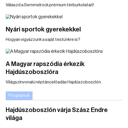
Válaszd a Semmelrock prémium térburkolatait!
Nyári sportok gyerekekkel
Hogyan vigyázzunk a saját testünkre is?
A Magyar rapszódia érkezik
Hajdúszoboszlóra
Világszínvonalú néptáncelőadás Hajdúszoboszlón.
Programok
Hajdúszoboszlón várja Szász Endre
világa