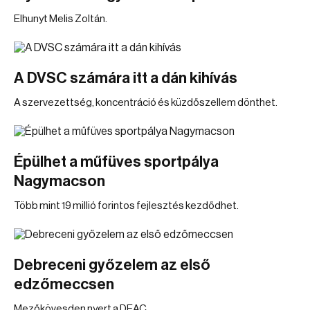
Elhunyt Melis Zoltán.
A DVSC számára itt a dán kihívás
A szervezettség, koncentráció és küzdőszellem dönthet.
Épülhet a műfüves sportpálya
Nagymacson
Több mint 19 millió forintos fejlesztés kezdődhet.
Debreceni győzelem az első
edzőmeccsen
Mezőkövesden nyert a DEAC.