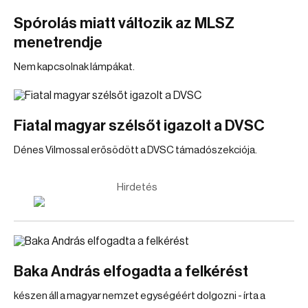
Spórolás miatt változik az MLSZ
menetrendje
Nem kapcsolnak lámpákat.
Fiatal magyar szélsőt igazolt a DVSC
Dénes Vilmossal erősödött a DVSC támadószekciója.
Hirdetés
Baka András elfogadta a felkérést
készen áll a magyar nemzet egységéért dolgozni - írta a