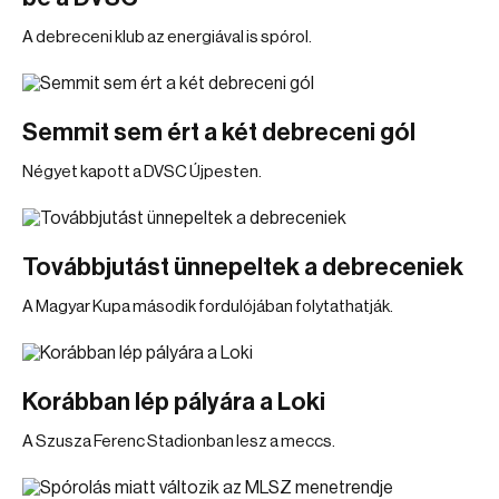
A debreceni klub az energiával is spórol.
Semmit sem ért a két debreceni gól
Négyet kapott a DVSC Újpesten.
Továbbjutást ünnepeltek a debreceniek
A Magyar Kupa második fordulójában folytathatják.
Korábban lép pályára a Loki
A Szusza Ferenc Stadionban lesz a meccs.