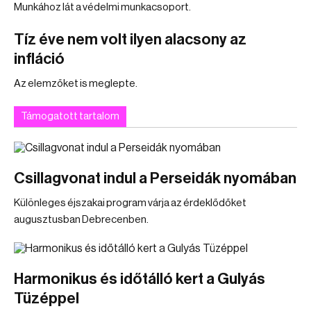
Munkához lát a védelmi munkacsoport.
Tíz éve nem volt ilyen alacsony az
infláció
Az elemzőket is meglepte.
Támogatott tartalom
Csillagvonat indul a Perseidák nyomában
Különleges éjszakai program várja az érdeklődőket
augusztusban Debrecenben.
Harmonikus és időtálló kert a Gulyás
Tüzéppel