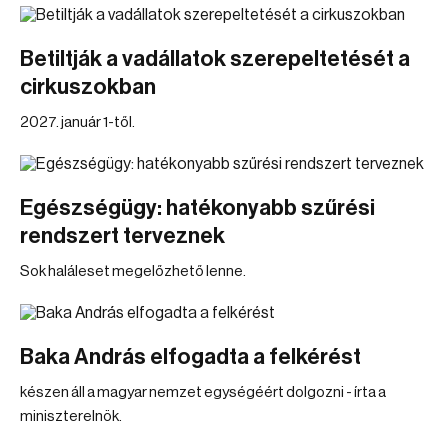
Betiltják a vadállatok szerepeltetését a
cirkuszokban
2027. január 1-től.
Egészségügy: hatékonyabb szűrési
rendszert terveznek
Sok haláleset megelőzhető lenne.
Baka András elfogadta a felkérést
készen áll a magyar nemzet egységéért dolgozni - írta a
miniszterelnök.