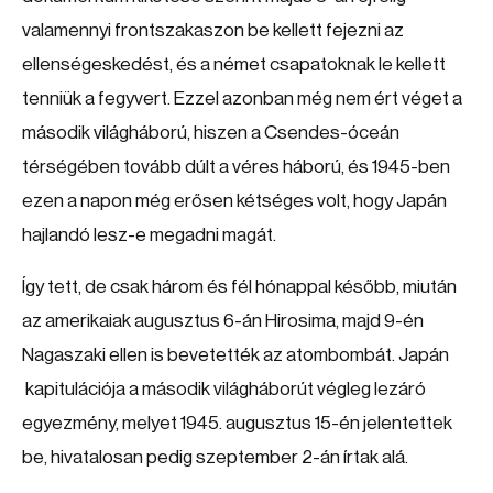
valamennyi frontszakaszon be kellett fejezni az
ellenségeskedést, és a német csapatoknak le kellett
tenniük a fegyvert. Ezzel azonban még nem ért véget a
második világháború, hiszen a Csendes-óceán
térségében tovább dúlt a véres háború, és 1945-ben
ezen a napon még erősen kétséges volt, hogy Japán
hajlandó lesz-e megadni magát.
Így tett, de csak három és fél hónappal később, miután
az amerikaiak augusztus 6-án Hirosima, majd 9-én
Nagaszaki ellen is bevetették az atombombát. Japán
kapitulációja a második világháborút végleg lezáró
egyezmény, melyet 1945. augusztus 15-én jelentettek
be, hivatalosan pedig szeptember 2-án írtak alá.