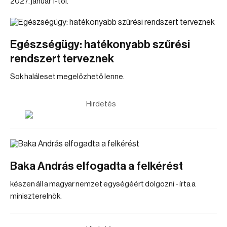
2027. január 1-től.
Egészségügy: hatékonyabb szűrési
rendszert terveznek
Sok haláleset megelőzhető lenne.
Hirdetés
Baka András elfogadta a felkérést
készen áll a magyar nemzet egységéért dolgozni - írta a
miniszterelnök.