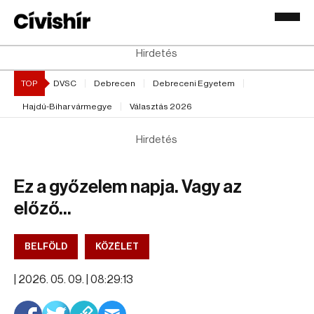
Hirdetés
TOP
DVSC
Debrecen
Debreceni Egyetem
Hajdú-Bihar vármegye
Választás 2026
Hirdetés
Ez a győzelem napja. Vagy az
előző...
BELFÖLD
KÖZÉLET
|
2026. 05. 09. | 08:29:13