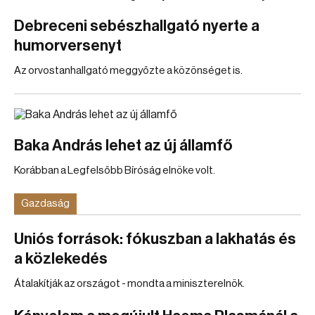
Debreceni sebészhallgató nyerte a
humorversenyt
Az orvostanhallgató meggyőzte a közönséget is.
Baka András lehet az új államfő
Korábban a Legfelsőbb Bíróság elnöke volt.
Gazdaság
Uniós források: fókuszban a lakhatás és
a közlekedés
Átalakítják az országot - mondta a miniszterelnök.