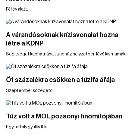
Fél év alatt.
A várandósoknak krízisvonalat hozna
létre a KDNP
Segítséget kaphatnának a nehéz helyzetben lévő kismamák.
Öt százalékra csökken a tűzifa áfája
Szeptember közepétől.
Tűz volt a MOL pozsonyi finomítójában
Egy tartály gyulladt ki.