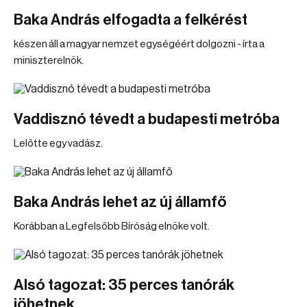
Baka András elfogadta a felkérést
készen áll a magyar nemzet egységéért dolgozni - írta a
miniszterelnök.
Vaddisznó tévedt a budapesti metróba
Lelőtte egy vadász.
Baka András lehet az új államfő
Korábban a Legfelsőbb Bíróság elnöke volt.
Alsó tagozat: 35 perces tanórák
jöhetnek