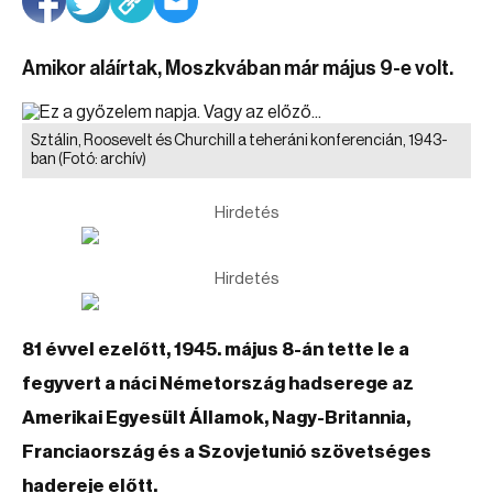
Amikor aláírtak, Moszkvában már május 9-e volt.
Sztálin, Roosevelt és Churchill a teheráni konferencián, 1943-
ban
(Fotó: archív)
Hirdetés
Hirdetés
81 évvel ezelőtt, 1945. május 8-án tette le a
fegyvert a náci Németország hadserege az
Amerikai Egyesült Államok, Nagy-Britannia,
Franciaország és a Szovjetunió szövetséges
hadereje előtt.