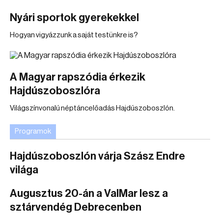
Nyári sportok gyerekekkel
Hogyan vigyázzunk a saját testünkre is?
A Magyar rapszódia érkezik
Hajdúszoboszlóra
Világszínvonalú néptáncelőadás Hajdúszoboszlón.
Programok
Hajdúszoboszlón várja Szász Endre
világa
Augusztus 20-án a ValMar lesz a
sztárvendég Debrecenben