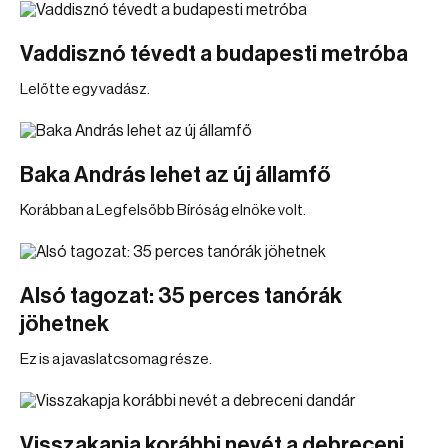
Vaddisznó tévedt a budapesti metróba
Lelőtte egy vadász.
Baka András lehet az új államfő
Korábban a Legfelsőbb Bíróság elnöke volt.
Alsó tagozat: 35 perces tanórák
jöhetnek
Ez is a javaslatcsomag része.
Visszakapja korábbi nevét a debreceni