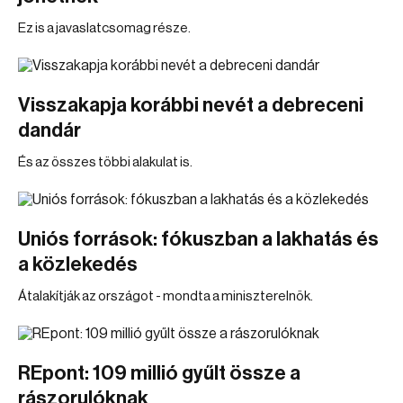
Ez is a javaslatcsomag része.
Visszakapja korábbi nevét a debreceni
dandár
És az összes többi alakulat is.
Uniós források: fókuszban a lakhatás és
a közlekedés
Átalakítják az országot - mondta a miniszterelnök.
REpont: 109 millió gyűlt össze a
rászorulóknak