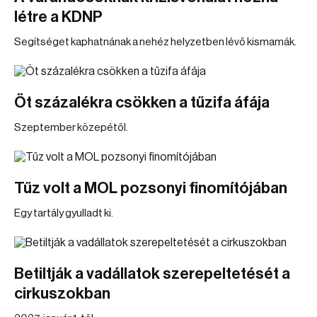
létre a KDNP
Segítséget kaphatnának a nehéz helyzetben lévő kismamák.
Öt százalékra csökken a tűzifa áfája
Szeptember közepétől.
Tűz volt a MOL pozsonyi finomítójában
Egy tartály gyulladt ki.
Betiltják a vadállatok szerepeltetését a
cirkuszokban