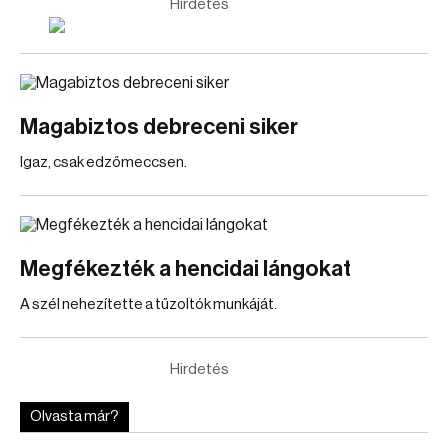
Hirdetés
Magabiztos debreceni siker
Igaz, csak edzőmeccsen.
Megfékezték a hencidai lángokat
A szél nehezítette a tűzoltók munkáját.
Hirdetés
Olvasta már?