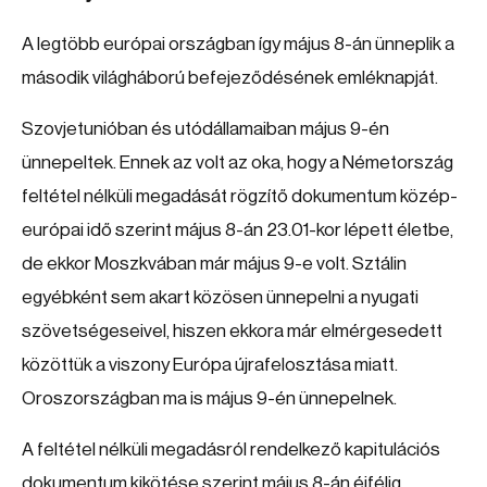
A legtöbb európai országban így május 8-án ünneplik a
második világháború befejeződésének emléknapját.
Szovjetunióban és utódállamaiban május 9-én
ünnepeltek. Ennek az volt az oka, hogy a Németország
feltétel nélküli megadását rögzítő dokumentum közép-
európai idő szerint május 8-án 23.01-kor lépett életbe,
de ekkor Moszkvában már május 9-e volt. Sztálin
egyébként sem akart közösen ünnepelni a nyugati
szövetségeseivel, hiszen ekkora már elmérgesedett
közöttük a viszony Európa újrafelosztása miatt.
Oroszországban ma is május 9-én ünnepelnek.
A feltétel nélküli megadásról rendelkező kapitulációs
dokumentum kikötése szerint május 8-án éjfélig