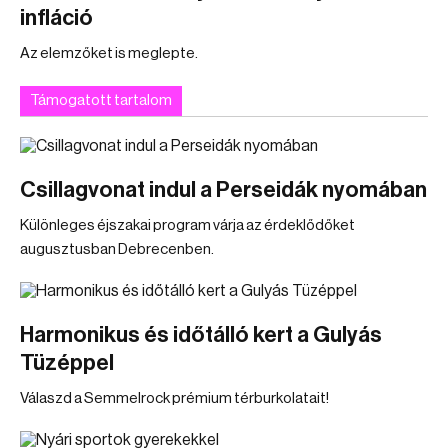
infláció
Az elemzőket is meglepte.
Támogatott tartalom
Csillagvonat indul a Perseidák nyomában
Különleges éjszakai program várja az érdeklődőket
augusztusban Debrecenben.
Harmonikus és időtálló kert a Gulyás
Tüzéppel
Válaszd a Semmelrock prémium térburkolatait!