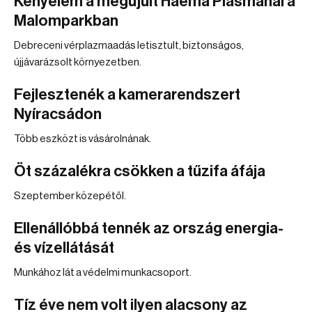
Kényelem a megújult Haema Plasmánál a
Malomparkban
Debreceni vérplazmaadás letisztult, biztonságos,
újjávarázsolt környezetben.
Fejlesztenék a kamerarendszert
Nyíracsádon
Több eszközt is vásárolnának.
Öt százalékra csökken a tűzifa áfája
Szeptember közepétől.
Ellenállóbbá tennék az ország energia-
és vízellátását
Munkához lát a védelmi munkacsoport.
Tíz éve nem volt ilyen alacsony az