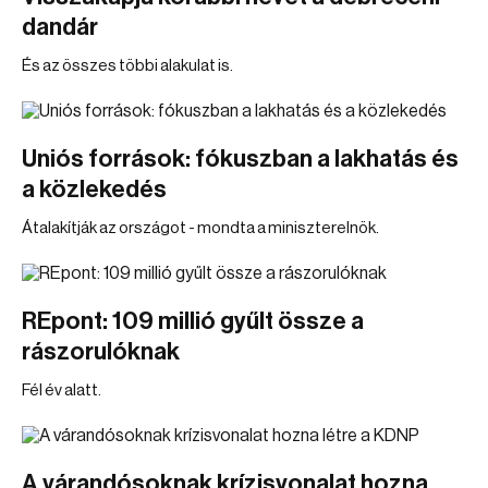
dandár
És az összes többi alakulat is.
Uniós források: fókuszban a lakhatás és
a közlekedés
Átalakítják az országot - mondta a miniszterelnök.
REpont: 109 millió gyűlt össze a
rászorulóknak
Fél év alatt.
A várandósoknak krízisvonalat hozna