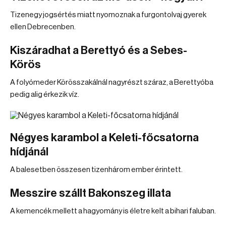
Tizenegy jogsértés miatt nyomoznak a furgontolvaj gyerek
ellen Debrecenben.
Kiszáradhat a Berettyó és a Sebes-
Körös
A folyómeder Körösszakálnál nagyrészt száraz, a Berettyóba
pedig alig érkezik víz.
Négyes karambol a Keleti-főcsatorna
hídjánál
A balesetben összesen tizenhárom ember érintett.
Messzire szállt Bakonszeg illata
A kemencék mellett a hagyomány is életre kelt a bihari faluban.