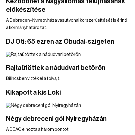
Kezdődhet a Nagyállomás felújításának
előkészítése
A Debrecen–Nyíregyháza vasútvonal korszerűsítését is érinti
a kormányhatározat.
DJ Oti: 65 ezren az Óbudai-szigeten
Rajtaütöttek a nádudvari betörőn
Bilincsben vitték el a tolvajt.
Kikapott a kis Loki
Négy debreceni gól Nyíregyházán
A DEAC elhozta a három pontot.