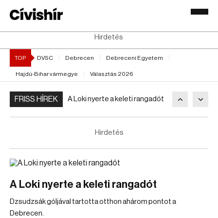
Hirdetés
TOP
DVSC
Debrecen
Debreceni Egyetem
Hajdú-Bihar vármegye
Választás 2026
FRISS HÍREK
A Loki nyerte a keleti rangadót
Hirdetés
A Loki nyerte a keleti rangadót
Dzsudzsák góljával tartotta otthon ahárom pontot a
Debrecen.