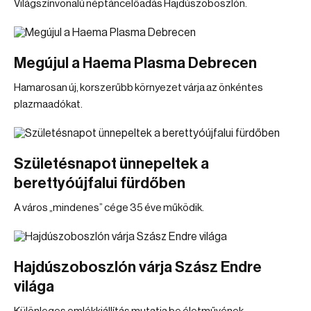
Világszínvonalú néptáncelőadás Hajdúszoboszlón.
Megújul a Haema Plasma Debrecen
Hamarosan új, korszerűbb környezet várja az önkéntes
plazmaadókat.
Születésnapot ünnepeltek a
berettyóújfalui fürdőben
A város „mindenes” cége 35 éve működik.
Hajdúszoboszlón várja Szász Endre
világa