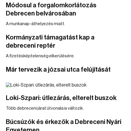
Módosul a forgalomkorlátozás
Debrecen belvárosában
A munkanap-áthelyezés miatt.
Kormányzati támagatást kap a
debreceni reptér
A fizetésképtelenség elkerülésére.
Már tervezik a józsai utca felújítását
Loki-Szpari: útlezárás, elterelt buszok
Több debreceni járat útvonala is változik.
Búcsúzók és érkezők a Debreceni Nyári
Egyetemen