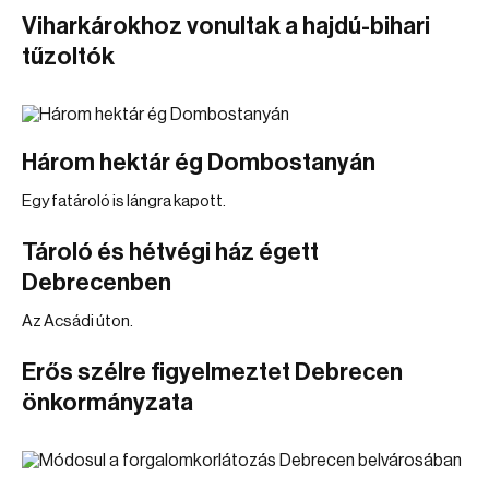
Viharkárokhoz vonultak a hajdú-bihari
tűzoltók
Három hektár ég Dombostanyán
Egy fatároló is lángra kapott.
Tároló és hétvégi ház égett
Debrecenben
Az Acsádi úton.
Erős szélre figyelmeztet Debrecen
önkormányzata