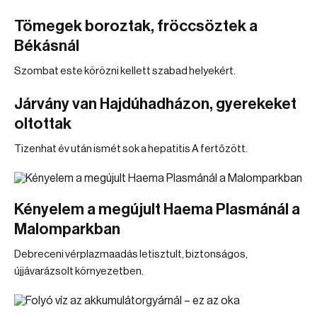
Tömegek boroztak, fröccsöztek a
Békásnál
Szombat este körözni kellett szabad helyekért.
Járvány van Hajdúhadházon, gyerekeket
oltottak
Tizenhat év után ismét sok a hepatitis A fertőzött.
Kényelem a megújult Haema Plasmánál a
Malomparkban
Debreceni vérplazmaadás letisztult, biztonságos,
újjávarázsolt környezetben.