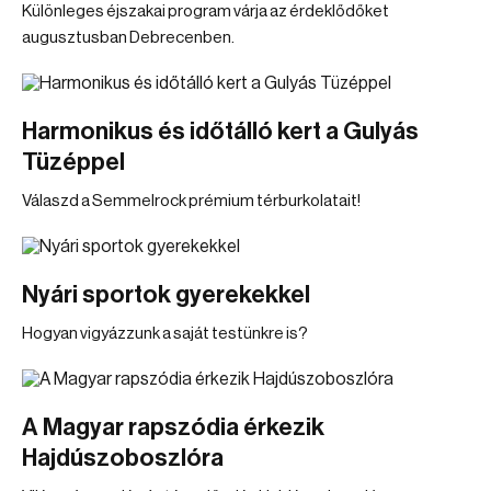
Különleges éjszakai program várja az érdeklődőket
augusztusban Debrecenben.
Harmonikus és időtálló kert a Gulyás
Tüzéppel
Válaszd a Semmelrock prémium térburkolatait!
Nyári sportok gyerekekkel
Hogyan vigyázzunk a saját testünkre is?
A Magyar rapszódia érkezik
Hajdúszoboszlóra