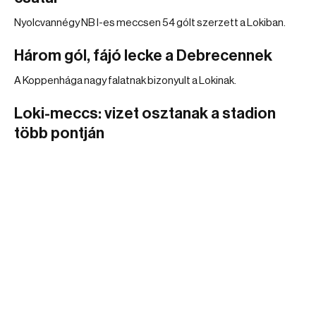
Nyolcvannégy NB I-es meccsen 54 gólt szerzett a Lokiban.
Három gól, fájó lecke a Debrecennek
A Koppenhága nagy falatnak bizonyult a Lokinak.
Loki-meccs: vizet osztanak a stadion
több pontján