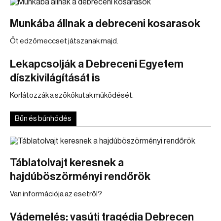
Munkába állnak a debreceni kosarasok
Őt edzőmeccset játszanak majd.
Lekapcsolják a Debreceni Egyetem
díszkivilágítását is
Korlátozzák a szökőkutak működését.
Bűn és bűnhődés
Táblatolvajt keresnek a
hajdúböszörményi rendőrök
Van információja az esetről?
Vádemelés: vasúti tragédia Debrecen