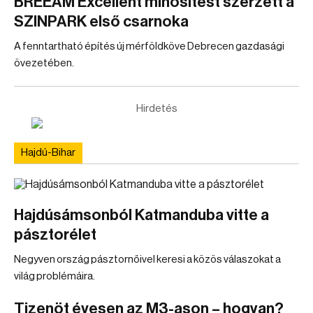
BREEAM Excellent minősítést szerzett a
SZINPARK első csarnoka
A fenntartható építés új mérföldköve Debrecen gazdasági
övezetében.
Hirdetés
Hajdú-Bihar
Hajdúsámsonból Katmanduba vitte a
pásztorélet
Negyven ország pásztornőivel keresi a közös válaszokat a
világ problémáira.
Tizenöt évesen az M3-ason – hogyan?