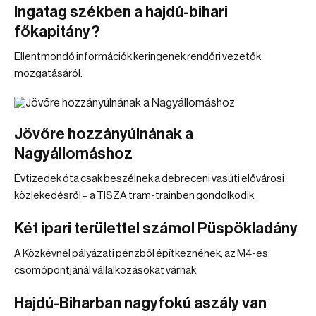
Ingatag székben a hajdú-bihari
főkapitány?
Ellentmondó információk keringenek rendőri vezetők
mozgatásáról.
Jövőre hozzányúlnának a
Nagyállomáshoz
Évtizedek óta csak beszélnek a debreceni vasúti elővárosi
közlekedésről – a TISZA tram-trainben gondolkodik.
Két ipari területtel számol Püspökladány
A Közkévnél pályázati pénzből építkeznének; az M4-es
csomópontjánál vállalkozásokat várnak.
Hajdú-Biharban nagyfokú aszály van