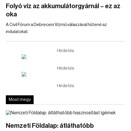
Folyó víz az akkumulátorgyárnál – ez az
oka
A Civil Fórum a Debreceni Vízmű válaszával hűtené az
indulatokat.
Hirdetés
Hirdetés
Hirdetés
Most megy
Nemzeti Földalap: átláthatóbb