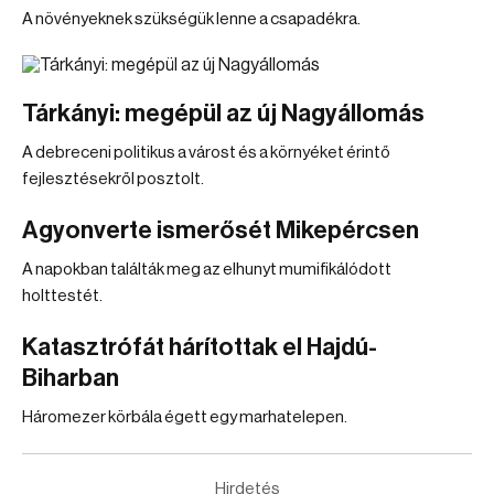
A növényeknek szükségük lenne a csapadékra.
Tárkányi: megépül az új Nagyállomás
A debreceni politikus a várost és a környéket érintő
fejlesztésekről posztolt.
Agyonverte ismerősét Mikepércsen
A napokban találták meg az elhunyt mumifikálódott
holttestét.
Katasztrófát hárítottak el Hajdú-
Biharban
Háromezer körbála égett egy marhatelepen.
Hirdetés