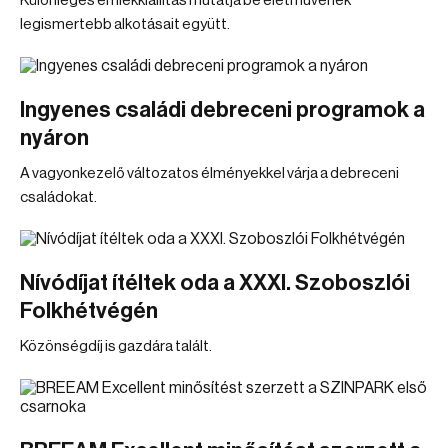
Különleges emlékkiállítás mutatja be életművének
legismertebb alkotásait együtt.
Ingyenes családi debreceni programok a
nyáron
A vagyonkezelő változatos élményekkel várja a debreceni
családokat.
Nívódíjat ítéltek oda a XXXI. Szoboszlói
Folkhétvégén
Közönségdíj is gazdára talált.