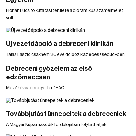
Florian Luca fő kutatási területe a diofantikus számelmélet
volt.
Új vezetőápoló a debreceni klinikán
Tálas László csaknem 30 éve dolgozik az egészségügyben.
Debreceni győzelem az első
edzőmeccsen
Mezőkövesden nyert a DEAC.
Továbbjutást ünnepeltek a debreceniek
A Magyar Kupa második fordulójában folytathatják.