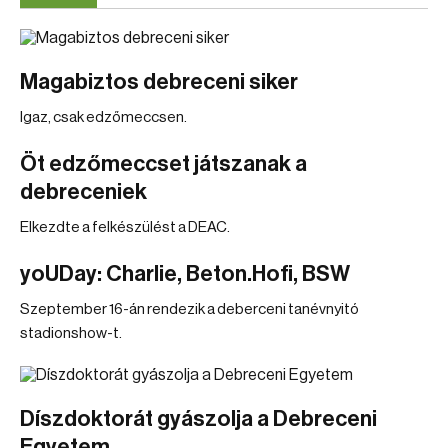
Magabiztos debreceni siker
Igaz, csak edzőmeccsen.
Öt edzőmeccset játszanak a
debreceniek
Elkezdte a felkészülést a DEAC.
yoUDay: Charlie, Beton.Hofi, BSW
Szeptember 16-án rendezik a deberceni tanévnyitó
stadionshow-t.
Díszdoktorát gyászolja a Debreceni
Egyetem