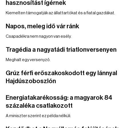
hasznosítást ígérnek
Kiemelten támogatják az állattartókat és a fiatal gazdákat.
Napos, meleg idő vár ránk
Csapadékra nem nagyon van esély.
Tragédia a nagyatádi triatlonversenyen
Meghalt egy versenyző.
Grúz férfi erőszakoskodott egy lánnyal
Hajdúszoboszlón
Energiatakarékosság: a magyarok 84
százaléka csatlakozott
A miniszter szerint ez példa nélküli.