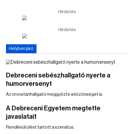
Hirdetés
Hirdetés
Helyben járó
Debreceni sebészhallgató nyerte a
humorversenyt
Az orvostanhallgató meggyőzte a közönséget is.
A Debreceni Egyetem megtette
javaslatait
Rendkívüli ülést tartott a szenátus.