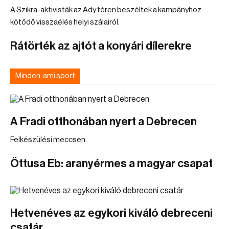
A Szikra-aktivisták az Ady téren beszéltek a kampányhoz
kötődő visszaélés helyi szálairól.
Rátörték az ajtót a konyári dílerekre
Minden, ami sport
A Fradi otthonában nyert a Debrecen
Felkészülési meccsen.
Öttusa Eb: aranyérmes a magyar csapat
Hetvenéves az egykori kiváló debreceni
csatár