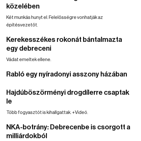
közelében
Két munkás hunyt el. Felelősségre vonhatják az
építésvezetőt.
Kerekesszékes rokonát bántalmazta
egy debreceni
Vádat emeltek ellene.
Rabló egy nyíradonyi asszony házában
Hajdúböszörményi drogdílerre csaptak
le
Több fogyasztót is kihallgattak. +Videó.
NKA-botrány: Debrecenbe is csorgott a
milliárdokból